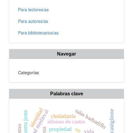
Para lectores/as
Para autores/as
Para bibliotecarios/as
Navegar
Categorías
Palabras clave
identidad
salas barbadillo
religiosidad medieval
castiglione
guerra justa
ciudadanía
alfonso de castro
ser
propiedad
vida