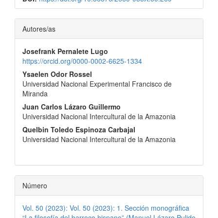
Contenido
Autores/as
principal
Josefrank Pernalete Lugo
del
https://orcid.org/0000-0002-6625-1334
artículo
Ysaelen Odor Rossel
Universidad Nacional Experimental Francisco de
Miranda
Juan Carlos Lázaro Guillermo
Universidad Nacional Intercultural de la Amazonia
Quelbin Toledo Espinoza Carbajal
Universidad Nacional Intercultural de la Amazonia
Número
Vol. 50 (2023): Vol. 50 (2023): 1. Sección monográfica
“La filosofía del barroco hispano” (Manuel Lázaro Pulido