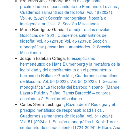
Francisco Javier Rodríguez,
El diálogo como
proximidad en el pensamiento de Emmanuel Levinas
,
Cuadernos salmantinos de filosofía: Vol. 48 (2021):
Vol. 48 (2021): Sección monográfica: filosofía e
inteligencia artificial. 2. Sección Miscelánea.
María Rodríguez García,
La mujer en las novelas
filosóficas de 1902
,
Cuadernos salmantinos de
filosofía: Vol. 45 (2018): Vol. 45 (2018): Sección
monográfica: pensar las humanidades. 2. Sección
Miscelánea.
Joaquín Esteban Ortega,
El escepticismo
hermenéutico de Hans Blumenberg y la metáfora de la
legibilidad y del desciframiento en el pensamiento
barroco de Baltasar Gracián
,
Cuadernos salmantinos
de filosofía: Vol. 50 (2023): Vol. 50 (2023): 1. Sección
monográfica “La filosofía del barroco hispano” (Manuel
Lázaro Pulido y Rafael Ramis Bareceló – editores
asociados) 2. Sección Miscelánea.
Carlos Sierra-Lechuga,
¿Razón débil? Reología y el
principio metafísico de responsabilidad física
,
Cuadernos salmantinos de filosofía: Vol. 51 (2024):
Vol. 51 (2024): 1. Sección monográfica I: Kant: Tercer
centenario de su nacimiento (1724-2024). Editora: Ana