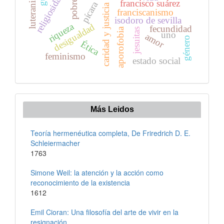
luteranismo
pobreza
francisco suárez
pícara
caridad y justicia
franciscanismo
isodoro de sevilla
riqueza
desigualdad
fecundidad
aporofobia
jesuitas
uno
amor
género
Ética
feminismo
estado social
Más Leidos
Teoría hermenéutica completa, De Friredrich D. E.
Schleiermacher
1763
Simone Weil: la atención y la acción como
reconocimiento de la existencia
1612
Emil Cioran: Una filosofía del arte de vivir en la
resignación