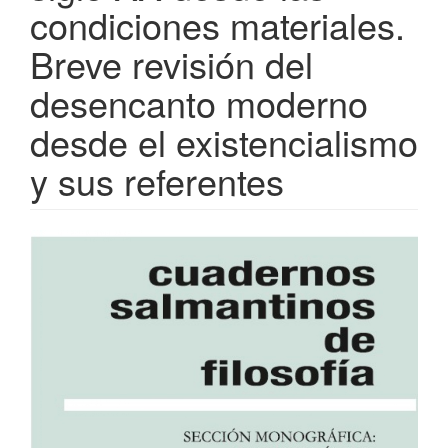
condiciones materiales.
Breve revisión del
desencanto moderno
desde el existencialismo
y sus referentes
Barra
lateral
del
artículo