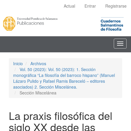
Navegación
Actual
Entrar
Registrarse
principal
Contenido
principal
Barra
lateral
Toggl
navig
Inicio
Archivos
Vol. 50 (2023): Vol. 50 (2023): 1. Sección
monográfica “La filosofía del barroco hispano” (Manuel
Lázaro Pulido y Rafael Ramis Bareceló – editores
asociados) 2. Sección Miscelánea.
Sección Miscelánea
La praxis filosófica del
siglo XX desde las