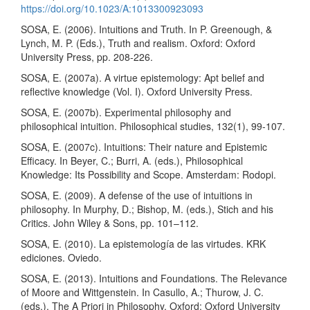
https://doi.org/10.1023/A:1013300923093
SOSA, E. (2006). Intuitions and Truth. In P. Greenough, &
Lynch, M. P. (Eds.), Truth and realism. Oxford: Oxford
University Press, pp. 208-226.
SOSA, E. (2007a). A virtue epistemology: Apt belief and
reflective knowledge (Vol. I). Oxford University Press.
SOSA, E. (2007b). Experimental philosophy and
philosophical intuition. Philosophical studies, 132(1), 99-107.
SOSA, E. (2007c). Intuitions: Their nature and Epistemic
Efficacy. In Beyer, C.; Burri, A. (eds.), Philosophical
Knowledge: Its Possibility and Scope. Amsterdam: Rodopi.
SOSA, E. (2009). A defense of the use of intuitions in
philosophy. In Murphy, D.; Bishop, M. (eds.), Stich and his
Critics. John Wiley & Sons, pp. 101–112.
SOSA, E. (2010). La epistemología de las virtudes. KRK
ediciones. Oviedo.
SOSA, E. (2013). Intuitions and Foundations. The Relevance
of Moore and Wittgenstein. In Casullo, A.; Thurow, J. C.
(eds.), The A Priori in Philosophy. Oxford: Oxford University