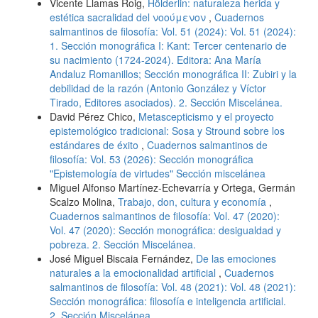
Vicente Llamas Roig,
Hölderlin: naturaleza herida y
estética sacralidad del νοούμενoν
,
Cuadernos
salmantinos de filosofía: Vol. 51 (2024): Vol. 51 (2024):
1. Sección monográfica I: Kant: Tercer centenario de
su nacimiento (1724-2024). Editora: Ana María
Andaluz Romanillos; Sección monográfica II: Zubiri y la
debilidad de la razón (Antonio González y Víctor
Tirado, Editores asociados). 2. Sección Miscelánea.
David Pérez Chico,
Metascepticismo y el proyecto
epistemológico tradicional: Sosa y Stround sobre los
estándares de éxito
,
Cuadernos salmantinos de
filosofía: Vol. 53 (2026): Sección monográfica
"Epistemología de virtudes" Sección miscelánea
Miguel Alfonso Martínez-Echevarría y Ortega, Germán
Scalzo Molina,
Trabajo, don, cultura y economía
,
Cuadernos salmantinos de filosofía: Vol. 47 (2020):
Vol. 47 (2020): Sección monográfica: desigualdad y
pobreza. 2. Sección Miscelánea.
José Miguel Biscaia Fernández,
De las emociones
naturales a la emocionalidad artificial
,
Cuadernos
salmantinos de filosofía: Vol. 48 (2021): Vol. 48 (2021):
Sección monográfica: filosofía e inteligencia artificial.
2. Sección Miscelánea.