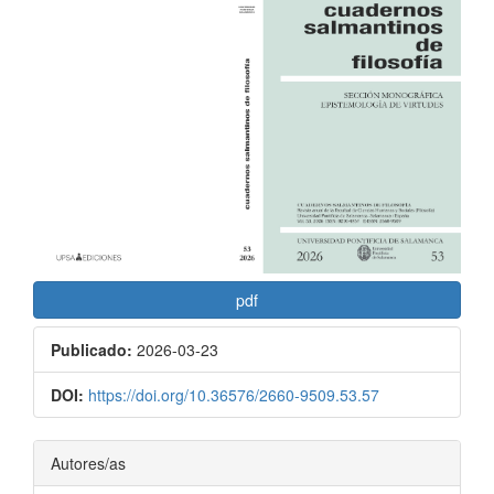
Barra
lateral
del
artículo
pdf
Publicado:
2026-03-23
DOI:
https://doi.org/10.36576/2660-9509.53.57
Contenido
Autores/as
principal