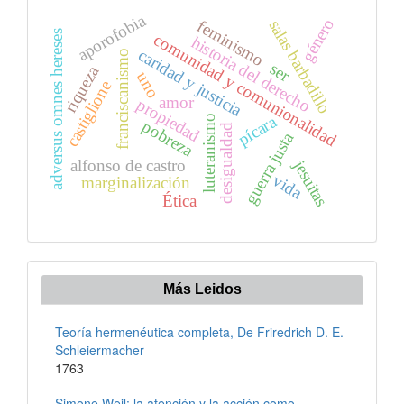
aporofobia
género
salas barbadillo
feminismo
adversus omnes hereses
comunidad y comunionalidad
historia del derecho
caridad y justicia
franciscanismo
ser
riqueza
uno
castiglione
amor
propiedad
pícara
luteranismo
pobreza
desigualdad
guerra justa
alfonso de castro
jesuitas
vida
marginalización
Ética
Más Leidos
Teoría hermenéutica completa, De Friredrich D. E.
Schleiermacher
1763
Simone Weil: la atención y la acción como