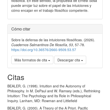
filosófica. En este sentido, la propuesta de Ernest Sosa
puede arrojar luz sobre el papel de las intuiciones y
cómo encajan en el trabajo filosófico competente.
Detalles
Cómo citar
del
Sobre la defensa de las intuiciones filosóficas. (2026).
artículo
Cuadernos Salmantinos De filosofía
,
53
, 57-78.
https://doi.org/10.36576/2660-9509.53.57
Más formatos de cita
Descargar cita
Citas
BEALER, G. (1998). Intuition and the Autonomy of
Philosophy. In M. DePaul and W. Ramsey (eds.), Rethinking
Intuition: The Psychology and Its Role in Philosophical
Inquiry. Lanham, MD: Rowman and Littlefield
BEALER, G. (2000). A Theory of the A Priori. Pacific