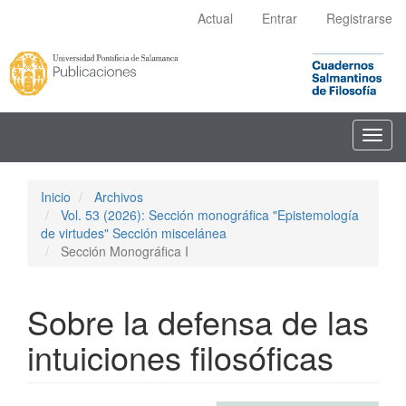
Navegación
Actual
Entrar
Registrarse
principal
Contenido
principal
Barra
lateral
Toggl
navig
Inicio
Archivos
Vol. 53 (2026): Sección monográfica "Epistemología
de virtudes" Sección miscelánea
Sección Monográfica I
Sobre la defensa de las
intuiciones filosóficas