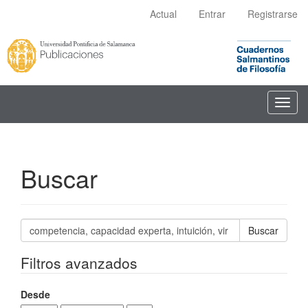
Navegación
Actual
Entrar
Registrarse
principal
Contenido
principal
Barra
lateral
Toggl
navig
Buscar
Buscar
artículos
por
Filtros avanzados
Desde