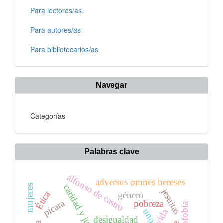
Para lectores/as
Para autores/as
Para bibliotecarios/as
Navegar
Categorías
Palabras clave
alfonso de castro
adversus omnes hereses
caridad y justicia
mujeres
jesuitas
Ética
género
pícara
pobreza
aporofobia
uno
vida
desigualdad