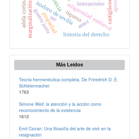
adela cortina
castiglione
isodoro de sevilla
luteranismo
marginalización
religiosidad medieval
guerra justa
riqueza
propiedad
ser
amor
historia del derecho
Más Leidos
Teoría hermenéutica completa, De Friredrich D. E.
Schleiermacher
1763
Simone Weil: la atención y la acción como
reconocimiento de la existencia
1612
Emil Cioran: Una filosofía del arte de vivir en la
resignación