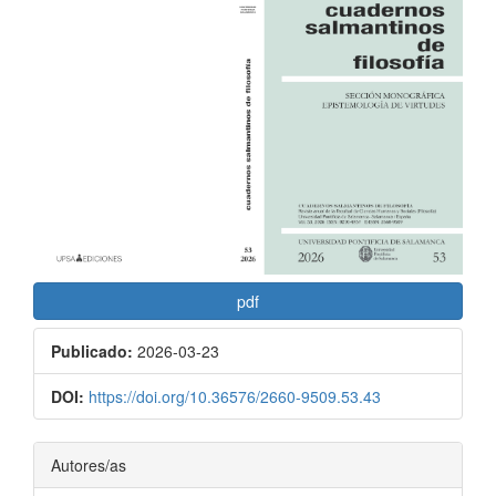
Barra
lateral
del
artículo
pdf
Publicado:
2026-03-23
DOI:
https://doi.org/10.36576/2660-9509.53.43
Contenido
Autores/as
principal