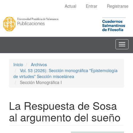
Navegación
Actual
Entrar
Registrarse
principal
Contenido
principal
Barra
lateral
Toggl
navig
Inicio
Archivos
Vol. 53 (2026): Sección monográfica "Epistemología
de virtudes" Sección miscelánea
Sección Monográfica I
La Respuesta de Sosa
al argumento del sueño