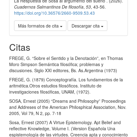
La Respuesta de Sosa al argumento del sueño . (2026).
artículo
Cuadernos Salmantinos De filosofía
,
53
, 43-56.
https://doi.org/10.36576/2660-9509.53.43
Más formatos de cita
Descargar cita
Citas
FREGE, G. “Sobre el Sentido y la Denotación”, en Thomas
Moro Simpson Semántica filosófica; problemas y
discusiones. Siglo XXI editores, Bs. As.Argentina (1973)
FREGE, G. (1879) Conceptografía. Los fundamentos de la
aritmética.Otros estudios filosóficos. Instituto de
investigaciones filosóficas, UNAM, (1972).
SOSA, Ernest (2005) “Dreams and Philosophy” Proceedings
and Addreses of the American Philosphical Association, Nov.
2005, Vol 79, N 2, pp. 7-18
Sosa, Ernest (2007) A Virtue Epistemology. Apt Belief and
reflective Knowledge, Volume I. (Version Española Una
espistemología de las virtudes. Creencia apta y conocimiento