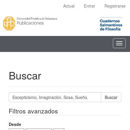
Navegación
Actual
Entrar
Registrarse
principal
Contenido
principal
Barra
lateral
Toggl
navig
Buscar
Buscar
artículos
por
Filtros avanzados
Desde