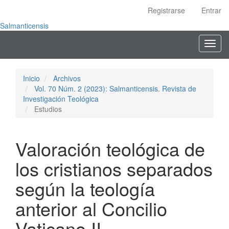
Navegación
Registrarse
Entrar
principal
Contenido
Salmanticensis
principal
Toggl
Barra
navig
lateral
Inicio
Archivos
Vol. 70 Núm. 2 (2023): Salmanticensis. Revista de
Investigación Teológica
Estudios
Valoración teológica de
los cristianos separados
según la teología
anterior al Concilio
Vaticano II