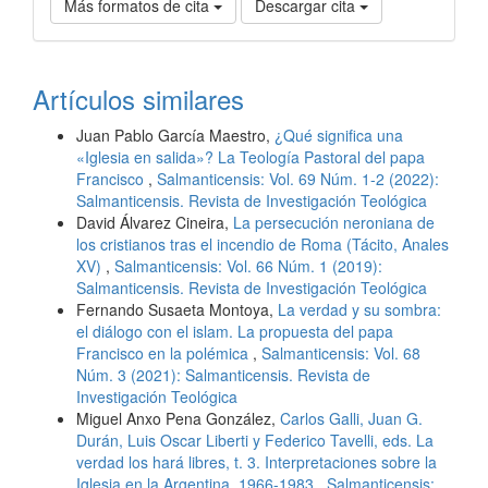
Más formatos de cita
Descargar cita
Artículos similares
Juan Pablo García Maestro,
¿Qué significa una
«Iglesia en salida»? La Teología Pastoral del papa
Francisco
,
Salmanticensis: Vol. 69 Núm. 1-2 (2022):
Salmanticensis. Revista de Investigación Teológica
David Álvarez Cineira,
La persecución neroniana de
los cristianos tras el incendio de Roma (Tácito, Anales
XV)
,
Salmanticensis: Vol. 66 Núm. 1 (2019):
Salmanticensis. Revista de Investigación Teológica
Fernando Susaeta Montoya,
La verdad y su sombra:
el diálogo con el islam. La propuesta del papa
Francisco en la polémica
,
Salmanticensis: Vol. 68
Núm. 3 (2021): Salmanticensis. Revista de
Investigación Teológica
Miguel Anxo Pena González,
Carlos Galli, Juan G.
Durán, Luis Oscar Liberti y Federico Tavelli, eds. La
verdad los hará libres, t. 3. Interpretaciones sobre la
Iglesia en la Argentina. 1966-1983
,
Salmanticensis: