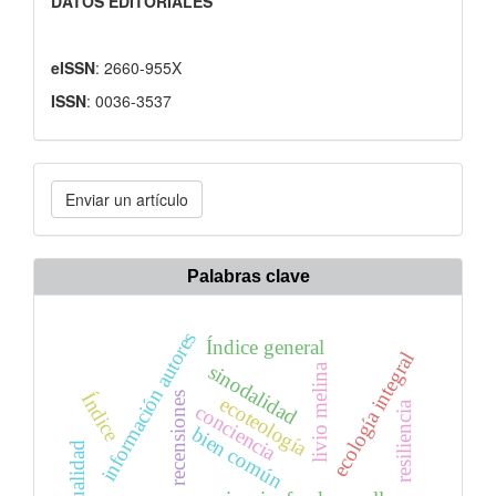
DATOS EDITORIALES
eISSN
: 2660-955X
ISSN
: 0036-3537
Enviar
Enviar un artículo
un
artículo
Palabras clave
información autores
Índice general
ecología integral
sinodalidad
livio melina
Índice
recensiones
ecoteología
resiliencia
conciencia
bien común