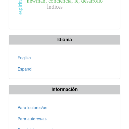
espiritualidad
newman, conciencia, fe, desarrollo
Índices
Idioma
English
Español
Información
Para lectores/as
Para autores/as