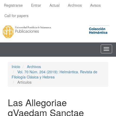
Navegación
Registrarse
Entrar
Actual
Archivos
Avisos
principal
Contenido
Call for papers
principal
Barra
lateral
Toggl
navig
Inicio
Archivos
Vol. 70 Núm. 204 (2019): Helmántica. Revista de
Filología Clásica y Hebrea
Artículos
Las Allegoriae
qVaedam Sanctae