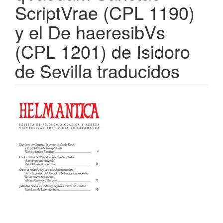
ScriptVrae (CPL 1190)
y el De haeresibVs
(CPL 1201) de Isidoro
de Sevilla traducidos
Barra
lateral
del
artículo