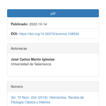
pdf
Publicado:
2022-10-14
DOI:
https://doi.org/10.36576/summa.108936
Contenido
Autores/as
principal
José Carlos Martín Iglesias
del
Universidad de Salamanca
artículo
Número
Vol. 70 Núm. 204 (2019): Helmántica. Revista de
Filología Clásica y Hebrea