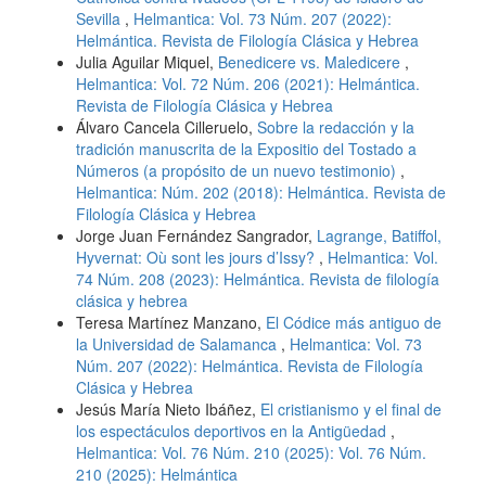
Sevilla
,
Helmantica: Vol. 73 Núm. 207 (2022):
Helmántica. Revista de Filología Clásica y Hebrea
Julia Aguilar Miquel,
Benedicere vs. Maledicere
,
Helmantica: Vol. 72 Núm. 206 (2021): Helmántica.
Revista de Filología Clásica y Hebrea
Álvaro Cancela Cilleruelo,
Sobre la redacción y la
tradición manuscrita de la Expositio del Tostado a
Números (a propósito de un nuevo testimonio)
,
Helmantica: Núm. 202 (2018): Helmántica. Revista de
Filología Clásica y Hebrea
Jorge Juan Fernández Sangrador,
Lagrange, Batiffol,
Hyvernat: Où sont les jours d’Issy?
,
Helmantica: Vol.
74 Núm. 208 (2023): Helmántica. Revista de filología
clásica y hebrea
Teresa Martínez Manzano,
El Códice más antiguo de
la Universidad de Salamanca
,
Helmantica: Vol. 73
Núm. 207 (2022): Helmántica. Revista de Filología
Clásica y Hebrea
Jesús María Nieto Ibáñez,
El cristianismo y el final de
los espectáculos deportivos en la Antigüedad
,
Helmantica: Vol. 76 Núm. 210 (2025): Vol. 76 Núm.
210 (2025): Helmántica