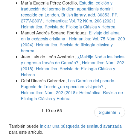
María Eugenia Pérez Gordillo,
Estudio, edición y
traducción del sermo in diem apparitionis domini,
recogido en London, British ligrary, add. 30853, FF.
277V-280V
,
Helmantica: Vol. 72 Núm. 206 (2021):
Helmántica. Revista de Filología Clásica y Hebrea
Manuel Andrés Seoane Rodríguez,
El viaje del alma
en la exégesis cristiana
,
Helmantica: Vol. 75 Núm. 209
(2024): Helmántica. Revista de filología clásica y
hebrea
Juan Luis de León Azcárate ,
¿Maldijo Noé a los incios
y negros a través de Canaán?
,
Helmantica: Núm. 202
(2018): Helmántica. Revista de Filología Clásica y
Hebrea
Oriol Dinarès Cabrerizo,
Los Carmina del pseudo-
Eugenio de Toledo ¿un speculum visigodo?
,
Helmantica: Núm. 202 (2018): Helmántica. Revista de
Filología Clásica y Hebrea
1-10 de 65
Siguiente
→
También puede
Iniciar una búsqueda de similitud avanzada
para este artículo.