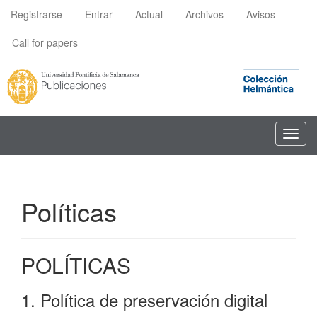
Navegación
Registrarse
Entrar
Actual
Archivos
Avisos
principal
Contenido
Call for papers
principal
Barra
lateral
Toggl
navig
Políticas
POLÍTICAS
1. Política de preservación digital