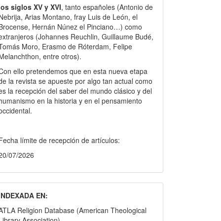
los siglos XV y XVI
, tanto españoles (Antonio de
Nebrija, Arias Montano, fray Luis de León, el
Brocense, Hernán Núnez el Pinciano…) como
extranjeros (Johannes Reuchlin, Guillaume Budé,
Tomás Moro, Erasmo de Róterdam, Felipe
Melanchthon, entre otros).
Con ello pretendemos que en esta nueva etapa
de la revista se apueste por algo tan actual como
es la recepción del saber del mundo clásico y del
humanismo en la historia y en el pensamiento
occidental.
Fecha límite de recepción de artículos:
20/07/2026
INDEXADA EN:
ATLA Religion Database (American Theological
Library Association)