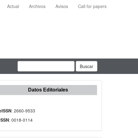
Actual
Archivos
Avisos
Call for papers
Buscar
Datos Editoriales
eISSN
: 2660-9533
ISSN
: 0018-0114