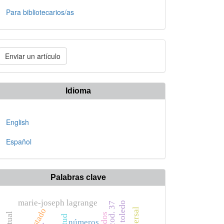
Para bibliotecarios/as
nviar
Enviar un artículo
n
rtículo
Idioma
English
Español
Palabras clave
marie-joseph lagrange
el tostado
números