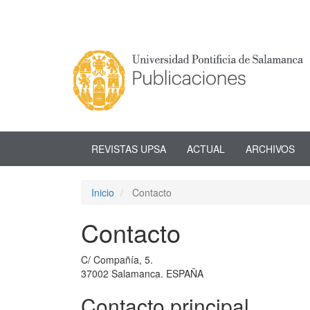
Navegación
principal
Contenido
principal
Barra
lateral
REVISTAS UPSA
ACTUAL
ARCHIVOS
Inicio
Contacto
Contacto
C/ Compañía, 5.
37002 Salamanca. ESPAÑA
Contacto principal