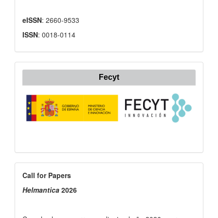
eISSN
: 2660-9533
ISSN
: 0018-0114
Fecyt
Call
Call for Papers
for
Helmantica
2026
Papers