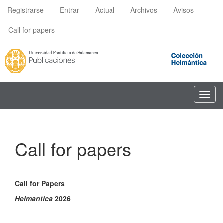
Navegación
Registrarse
Entrar
Actual
Archivos
Avisos
principal
Contenido
Call for papers
principal
Barra
lateral
Toggl
navig
Call for papers
Call for Papers
Helmantica
2026