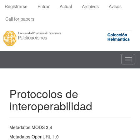
Navegación
Registrarse
Entrar
Actual
Archivos
Avisos
principal
Contenido
Call for papers
principal
Barra
lateral
Toggl
navig
Protocolos de
interoperabilidad
Metadatos MODS 3.4
Metadatos OpenURL 1.0