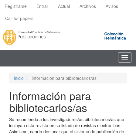
Navegación
Registrarse
Entrar
Actual
Archivos
Avisos
principal
Contenido
Call for papers
principal
Barra
lateral
Toggl
navig
Inicio
Información para bibliotecarios/as
Información para
bibliotecarios/as
Se recomienda a los investigadores/as bibliotecarios/as que
incluyan esta revista en su listado de revistas electrónicas.
Asimismo, cabría destacar que el sistema de publicación de