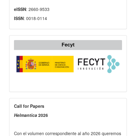
eISSN
: 2660-9533
ISSN
: 0018-0114
Fecyt
Call
Call for Papers
for
Helmantica
2026
Papers
Con el volumen correspondiente al año 2026 queremos