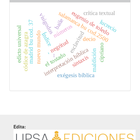
eugenio de toledo
salamanca bu cod.2500
crítica textual
visigodos
baile
lucrecio
madrid bu cod. 37
números
edicto universal
esclavitud
nuevo mundo
Índice
códice de azagra
decio
negritud
cipriano
interpretación bíblica
maldición
-
el tostado
sintaxis
--
exégesis bíblica
Edita: