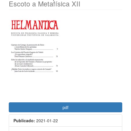
Escoto a Metafísica XII
Barra
lateral
del
artículo
pdf
Publicado:
2021-01-22