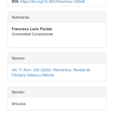
DOI:
https://doi.org/10.36576/summa.132946
Contenido
Autores/as
principal
Francisco León Florido
del
Universidad Complutense
artículo
Número
Vol. 71 Núm. 205 (2020): Helmántica. Revista de
Filología Clásica y Hebrea
Sección
Artículos