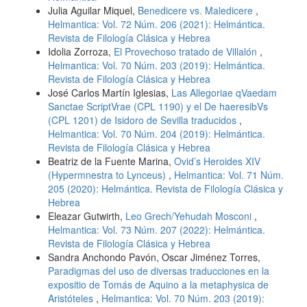
Julia Aguilar Miquel,
Benedicere vs. Maledicere
,
Helmantica: Vol. 72 Núm. 206 (2021): Helmántica.
Revista de Filología Clásica y Hebrea
Idolia Zorroza,
El Provechoso tratado de Villalón
,
Helmantica: Vol. 70 Núm. 203 (2019): Helmántica.
Revista de Filología Clásica y Hebrea
José Carlos Martín Iglesias,
Las Allegoriae qVaedam
Sanctae ScriptVrae (CPL 1190) y el De haeresibVs
(CPL 1201) de Isidoro de Sevilla traducidos
,
Helmantica: Vol. 70 Núm. 204 (2019): Helmántica.
Revista de Filología Clásica y Hebrea
Beatriz de la Fuente Marina,
Ovid’s Heroides XIV
(Hypermnestra to Lynceus)
,
Helmantica: Vol. 71 Núm.
205 (2020): Helmántica. Revista de Filología Clásica y
Hebrea
Eleazar Gutwirth,
Leo Grech/Yehudah Mosconi
,
Helmantica: Vol. 73 Núm. 207 (2022): Helmántica.
Revista de Filología Clásica y Hebrea
Sandra Anchondo Pavón, Oscar Jiménez Torres,
Paradigmas del uso de diversas traducciones en la
expositio de Tomás de Aquino a la metaphysica de
Aristóteles
,
Helmantica: Vol. 70 Núm. 203 (2019):