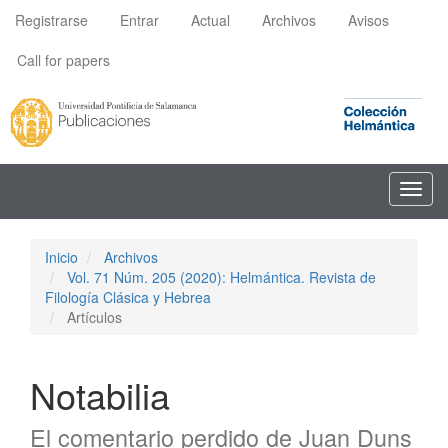
Navegación
Registrarse
Entrar
Actual
Archivos
Avisos
principal
Contenido
Call for papers
principal
Barra
lateral
Toggl
navig
Inicio
Archivos
Vol. 71 Núm. 205 (2020): Helmántica. Revista de
Filología Clásica y Hebrea
Artículos
Notabilia
El comentario perdido de Juan Duns