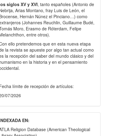
los siglos XV y XVI
, tanto españoles (Antonio de
Nebrija, Arias Montano, fray Luis de León, el
Brocense, Hernán Núnez el Pinciano…) como
extranjeros (Johannes Reuchlin, Guillaume Budé,
Tomás Moro, Erasmo de Róterdam, Felipe
Melanchthon, entre otros).
Con ello pretendemos que en esta nueva etapa
de la revista se apueste por algo tan actual como
es la recepción del saber del mundo clásico y del
humanismo en la historia y en el pensamiento
occidental.
Fecha límite de recepción de artículos:
20/07/2026
INDEXADA EN:
ATLA Religion Database (American Theological
Library Association)