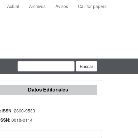
Actual
Archivos
Avisos
Call for papers
Buscar
Datos Editoriales
eISSN
: 2660-9533
ISSN
: 0018-0114