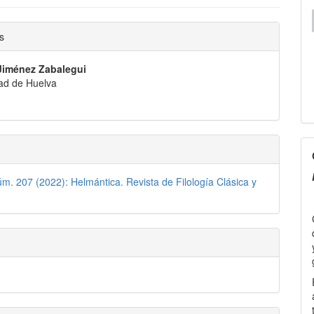
nido
s
pal
Jiménez Zabalegui
ad de Huelva
lo
C
f
P
úm. 207 (2022): Helmántica. Revista de Filología Clásica y