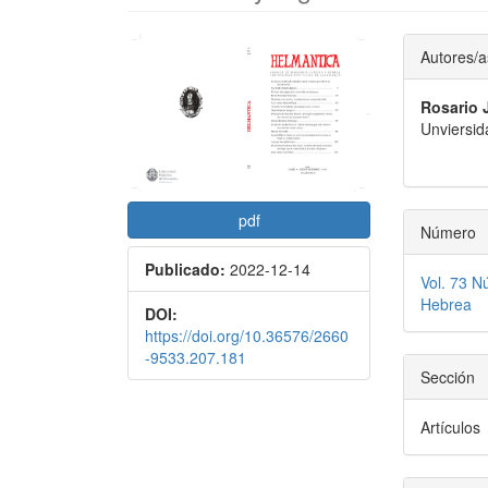
Barra
Conte
Autores/a
lateral
princi
Rosario 
del
del
Unviersid
artículo
artícu
pdf
Número
Publicado:
2022-12-14
Vol. 73 N
Hebrea
DOI:
https://doi.org/10.36576/2660
-9533.207.181
Sección
Artículos