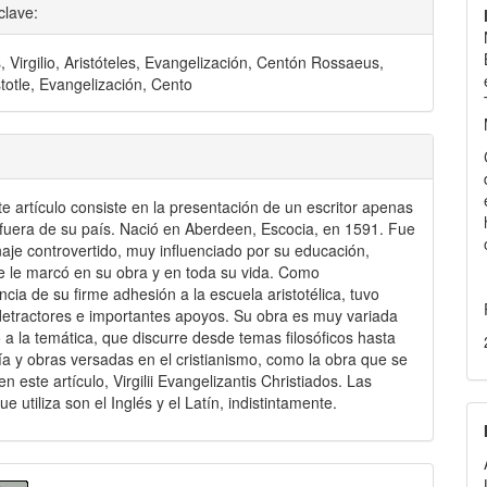
clave:
 Virgilio, Aristóteles, Evangelización, Centón Rossaeus,
istotle, Evangelización, Cento
te artículo consiste en la presentación de un escritor apenas
fuera de su país. Nació en Aberdeen, Escocia, en 1591. Fue
aje controvertido, muy influenciado por su educación,
 le marcó en su obra y en toda su vida. Como
cia de su firme adhesión a la escuela aristotélica, tuvo
etractores e importantes apoyos. Su obra es muy variada
 a la temática, que discurre desde temas filosóficos hasta
a y obras versadas en el cristianismo, como la obra que se
n este artículo, Virgilii Evangelizantis Christiados. Las
e utiliza son el Inglés y el Latín, indistintamente.
les