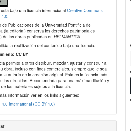
 está bajo una licencia internacional
Creative Commons
lo
n 4.0
.
io de Publicaciones de la Universidad Pontificia de
 (la editorial) conserva los derechos patrimoniales
t) de las obras publicadas en
HELMANTICA.
tida la reutilización del contenido bajo una licencia:
imiento CC BY
cia permite a otros distribuir, mezclar, ajustar y construir a
 su obra, incluso con fines comerciales, siempre que le sea
 la autoría de la creación original. Esta es la licencia más
 de las ofrecidas. Recomendada para una máxima difusión y
n de los materiales sujetos a la licencia.
más información ver en los links siguientes:
n 4.0 International (CC BY 4.0)
ar