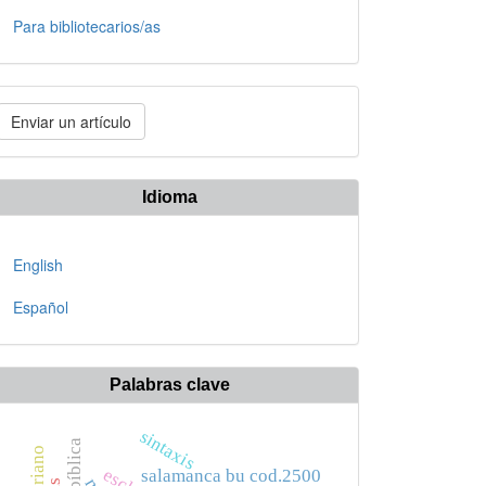
Para bibliotecarios/as
nviar
Enviar un artículo
n
rtículo
Idioma
English
Español
Palabras clave
sintaxis
cipriano
salamanca bu cod.2500