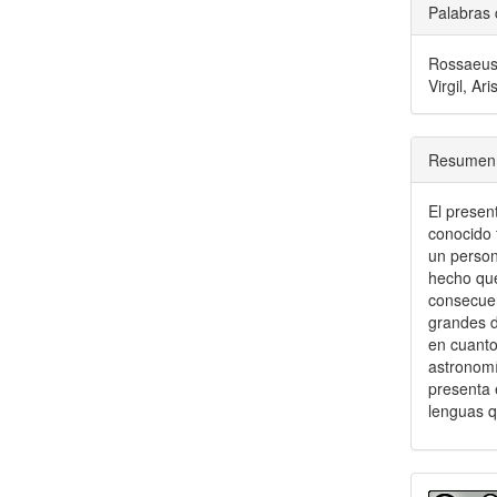
Palabras 
Rossaeus,
Virgil, Ar
Resumen
El presen
conocido 
un person
hecho que
consecuen
grandes d
en cuanto
astronomí
presenta e
lenguas qu
Detal