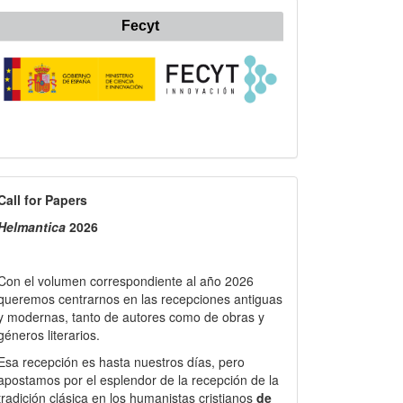
Fecyt
all
Call for Papers
or
Helmantica
2026
apers
Con el volumen correspondiente al año 2026
queremos centrarnos en las recepciones antiguas
y modernas, tanto de autores como de obras y
géneros literarios.
Esa recepción es hasta nuestros días, pero
apostamos por el esplendor de la recepción de la
tradición clásica en los humanistas cristianos
de