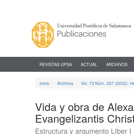
Navegación
principal
Contenido
principal
Barra
lateral
REVISTAS UPSA
ACTUAL
ARCHIVOS
Inicio
Archivos
Vol. 73 Núm. 207 (2022): He
Vida y obra de Alexa
Evangelizantis Chris
Estructura y argumento LIber I