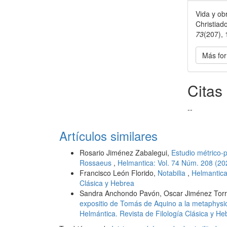
Vida y ob
Christiad
73
(207),
Más for
Citas
--
Artículos similares
Rosario Jiménez Zabalegui,
Estudio métrico-pr
Rossaeus
,
Helmantica: Vol. 74 Núm. 208 (202
Francisco León Florido,
Notabilia
,
Helmantica
Clásica y Hebrea
Sandra Anchondo Pavón, Oscar Jiménez Tor
expositio de Tomás de Aquino a la metaphysic
Helmántica. Revista de Filología Clásica y He