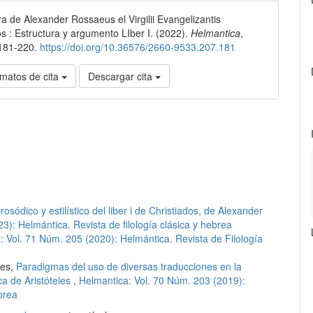
ra de Alexander Rossaeus el Virgilii Evangelizantis
os : Estructura y argumento LIber I. (2022).
Helmantica
,
 181-220.
https://doi.org/10.36576/2660-9533.207.181
matos de cita
Descargar cita
osódico y estilístico del liber i de Christiados, de Alexander
3): Helmántica. Revista de filología clásica y hebrea
: Vol. 71 Núm. 205 (2020): Helmántica. Revista de Filología
res,
Paradigmas del uso de diversas traducciones en la
a de Aristóteles
,
Helmantica: Vol. 70 Núm. 203 (2019):
brea