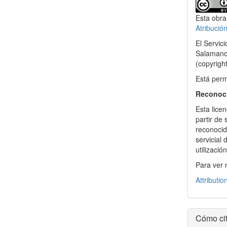
del
Esta obra
artícu
Atribució
El Servic
Salamanca
(copyrigh
Está permi
Reconoc
Esta licen
partir de
reconocida
servicial
utilizació
Para ver 
Attributio
Cómo cit