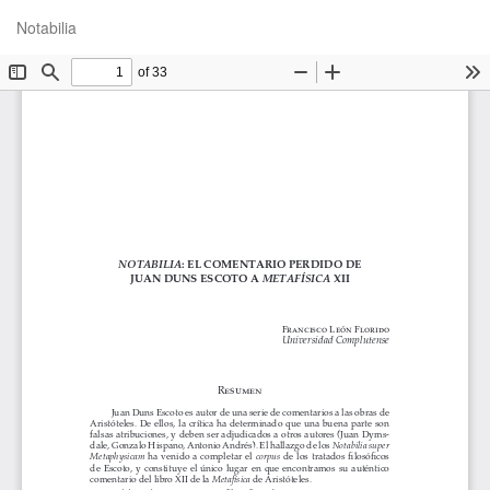
Volver
De
De
Notabilia
a
P
los
detalles
del
artículo