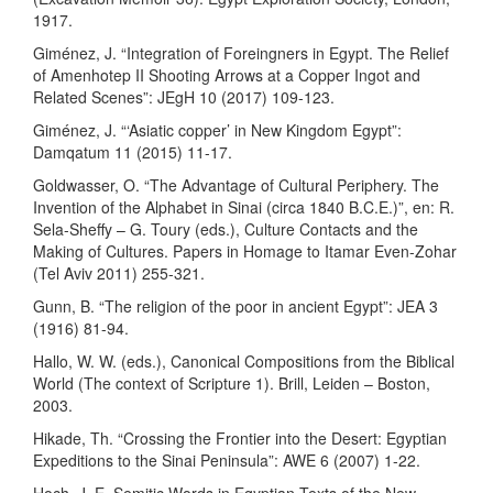
1917.
Giménez, J. “Integration of Foreingners in Egypt. The Relief
of Amenhotep II Shooting Arrows at a Copper Ingot and
Related Scenes”: JEgH 10 (2017) 109-123.
Giménez, J. “‘Asiatic copper’ in New Kingdom Egypt”:
Damqatum 11 (2015) 11-17.
Goldwasser, O. “The Advantage of Cultural Periphery. The
Invention of the Alphabet in Sinai (circa 1840 B.C.E.)”, en: R.
Sela-Sheffy – G. Toury (eds.), Culture Contacts and the
Making of Cultures. Papers in Homage to Itamar Even-Zohar
(Tel Aviv 2011) 255-321.
Gunn, B. “The religion of the poor in ancient Egypt”: JEA 3
(1916) 81-94.
Hallo, W. W. (eds.), Canonical Compositions from the Biblical
World (The context of Scripture 1). Brill, Leiden – Boston,
2003.
Hikade, Th. “Crossing the Frontier into the Desert: Egyptian
Expeditions to the Sinai Peninsula”: AWE 6 (2007) 1-22.