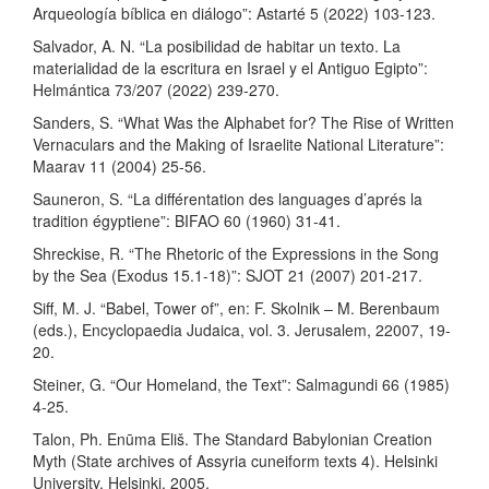
Arqueología bíblica en diálogo”: Astarté 5 (2022) 103-123.
Salvador, A. N. “La posibilidad de habitar un texto. La
materialidad de la escritura en Israel y el Antiguo Egipto”:
Helmántica 73/207 (2022) 239-270.
Sanders, S. “What Was the Alphabet for? The Rise of Written
Vernaculars and the Making of Israelite National Literature”:
Maarav 11 (2004) 25-56.
Sauneron, S. “La différentation des languages d’aprés la
tradition égyptiene”: BIFAO 60 (1960) 31-41.
Shreckise, R. “The Rhetoric of the Expressions in the Song
by the Sea (Exodus 15.1-18)”: SJOT 21 (2007) 201-217.
Siff, M. J. “Babel, Tower of”, en: F. Skolnik – M. Berenbaum
(eds.), Encyclopaedia Judaica, vol. 3. Jerusalem, 22007, 19-
20.
Steiner, G. “Our Homeland, the Text”: Salmagundi 66 (1985)
4-25.
Talon, Ph. Enūma Eliš. The Standard Babylonian Creation
Myth (State archives of Assyria cuneiform texts 4). Helsinki
University, Helsinki, 2005.