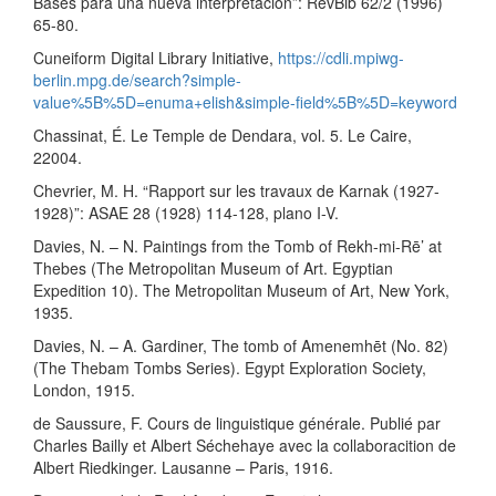
Bases para una nueva interpretación”: RevBib 62/2 (1996)
65-80.
Cuneiform Digital Library Initiative,
https://cdli.mpiwg-
berlin.mpg.de/search?simple-
value%5B%5D=enuma+elish&simple-field%5B%5D=keyword
Chassinat, É. Le Temple de Dendara, vol. 5. Le Caire,
22004.
Chevrier, M. H. “Rapport sur les travaux de Karnak (1927-
1928)”: ASAE 28 (1928) 114-128, plano I-V.
Davies, N. – N. Paintings from the Tomb of Rekh-mi-Rē’ at
Thebes (The Metropolitan Museum of Art. Egyptian
Expedition 10). The Metropolitan Museum of Art, New York,
1935.
Davies, N. – A. Gardiner, The tomb of Amenemhēt (No. 82)
(The Thebam Tombs Series). Egypt Exploration Society,
London, 1915.
de Saussure, F. Cours de linguistique générale. Publié par
Charles Bailly et Albert Séchehaye avec la collaboracition de
Albert Riedkinger. Lausanne – Paris, 1916.