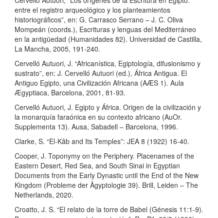
Cervelló Autuori, “Los orígenes de la Escritura en Egipto:
entre el registro arqueológico y los planteamientos
historiográficos”, en: G. Carrasco Serrano – J. C. Oliva
Mompeán (coords.), Escrituras y lenguas del Mediterráneo
en la antigüedad (Humanidades 82). Universidad de Castilla,
La Mancha, 2005, 191-240.
Cervelló Autuori, J. “Africanística, Egiptología, difusionismo y
sustrato”, en: J. Cervelló Autuori (ed.), África Antigua. El
Antiguo Egipto, una Civilización Africana (AÆS 1). Aula
Ægyptiaca, Barcelona, 2001, 81-93.
Cervelló Autuori, J. Egipto y África. Origen de la civilización y
la monarquía faraónica en su contexto africano (AuOr.
Supplementa 13). Ausa, Sabadell – Barcelona, 1996.
Clarke, S. “El-Kâb and Its Temples”: JEA 8 (1922) 16-40.
Cooper, J. Toponymy on the Periphery. Placenames of the
Eastern Desert, Red Sea, and South Sinai in Egyptian
Documents from the Early Dynastic until the End of the New
Kingdom (Probleme der Ägyptologie 39). Brill, Leiden – The
Netherlands, 2020.
Croatto, J. S. “El relato de la torre de Babel (Génesis 11:1-9).