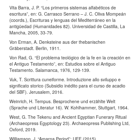
Vita Barra, J. P. “Los primeros sistemas alfabéticos de
escritura”, en: G. Carrasco Serrano – J. C. Oliva Mompeán
(coords.), Escrituras y lenguas del Mediterráneo en la
antigüedad (Humanidades 82). Universidad de Castilla, La
Mancha, 2005, 33-79.
Von Erman, A. Denksteine aus der thebanischen
Gräberstadt. Berlin, 1911.
Von Rad, G. “El problema teológico de la fe en la creación en
el Antiguo Testamento”, en: Estudios sobre el Antiguo
Testamento. Salamanca, 1976, 129-139.
Vuk, T. Scrittura cuneiforme. Introduzione allo sviluppo e
significato storico (Subsidio inédito para el curso de acadio
del SBF). Jerusalem, 2016.
Weinrich, H. Tempus. Besprochene und erzählte Welt
(Sprache und Literatur 16). W. Kohlhammer, Stuttgart, 1964.
West, G. The Tekenu and Ancient Egyptian Funerary Ritual
(Archaeopress Egyptology 23). Archaeopress Publishing Ltd,
Oxford, 2019.
Williamson, J. “Amarna Period”: UEE (2015)