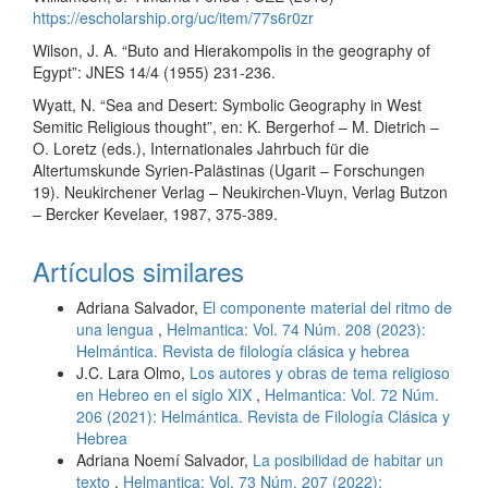
https://escholarship.org/uc/item/77s6r0zr
Wilson, J. A. “Buto and Hierakompolis in the geography of
Egypt”: JNES 14/4 (1955) 231-236.
Wyatt, N. “Sea and Desert: Symbolic Geography in West
Semitic Religious thought”, en: K. Bergerhof – M. Dietrich –
O. Loretz (eds.), Internationales Jahrbuch für die
Altertumskunde Syrien-Palästinas (Ugarit – Forschungen
19). Neukirchener Verlag – Neukirchen-Vluyn, Verlag Butzon
– Bercker Kevelaer, 1987, 375-389.
Artículos similares
Adriana Salvador,
El componente material del ritmo de
una lengua
,
Helmantica: Vol. 74 Núm. 208 (2023):
Helmántica. Revista de filología clásica y hebrea
J.C. Lara Olmo,
Los autores y obras de tema religioso
en Hebreo en el siglo XIX
,
Helmantica: Vol. 72 Núm.
206 (2021): Helmántica. Revista de Filología Clásica y
Hebrea
Adriana Noemí Salvador,
La posibilidad de habitar un
texto
,
Helmantica: Vol. 73 Núm. 207 (2022):