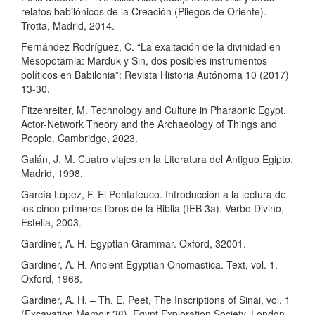
relatos babilónicos de la Creación (Pliegos de Oriente).
Trotta, Madrid, 2014.
Fernández Rodríguez, C. “La exaltación de la divinidad en
Mesopotamia: Marduk y Sin, dos posibles instrumentos
políticos en Babilonia”: Revista Historia Autónoma 10 (2017)
13-30.
Fitzenreiter, M. Technology and Culture in Pharaonic Egypt.
Actor-Network Theory and the Archaeology of Things and
People. Cambridge, 2023.
Galán, J. M. Cuatro viajes en la Literatura del Antiguo Egipto.
Madrid, 1998.
García López, F. El Pentateuco. Introducción a la lectura de
los cinco primeros libros de la Biblia (IEB 3a). Verbo Divino,
Estella, 2003.
Gardiner, A. H. Egyptian Grammar. Oxford, 32001.
Gardiner, A. H. Ancient Egyptian Onomastica. Text, vol. 1.
Oxford, 1968.
Gardiner, A. H. – Th. E. Peet, The Inscriptions of Sinai, vol. 1
(Excavation Memoir 36). Egypt Exploration Society, London,