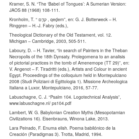
Kramer, S. N. “The ‘Babel of Tongues’: A Sumerian Version:
JAOS 88 (1968) 108-111.
Kronholm, T. “ קדֶֶם , qeḏem”, en: G. J. Botterweck – H.
Ringgren – H.-J. Fabry (eds.),
Theological Dictionary of the Old Testament, vol. 12.
Michigan – Cambridge, 2003, 505-511.
Laboury, D. – H. Tavier, “In search of Painters in the Theban
Necropolis of the 18th Dynsaty. Prolegomena to an analisis
of pictorial practices in the tomb of Amenemope (TT 29)”, en:
V. Angenot – F. Tiradritti (eds.), Artists and Colour in ancient
Egypt. Proceedings of the colloquium held in Montepulciano
2008 (Studi Poliziani di Egittologia 1). Missione Archeologica
Italiana a Luxor, Montepulciano, 2016, 57-77.
Labuschagne, C. J. “Psalm 104. Logotechnical Analysis”,
www.labuschagne.nl/ ps104.pdf
Lambert, W. G. Babylonian Creation Myths (Mesopotamian
Civilizations 16). Eisenbrauns, Winona Lake, 2013.
Lara Peinado, F. Enuma elish. Poema babilónico de la
Creación (Paradigmas 3). Trotta, Madrid, 1994.