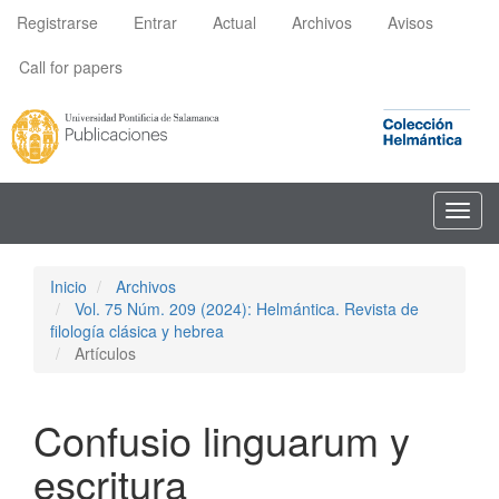
Navegación
Registrarse
Entrar
Actual
Archivos
Avisos
principal
Contenido
Call for papers
principal
Barra
lateral
Toggl
navig
Inicio
Archivos
Vol. 75 Núm. 209 (2024): Helmántica. Revista de
filología clásica y hebrea
Artículos
Confusio linguarum y
escritura