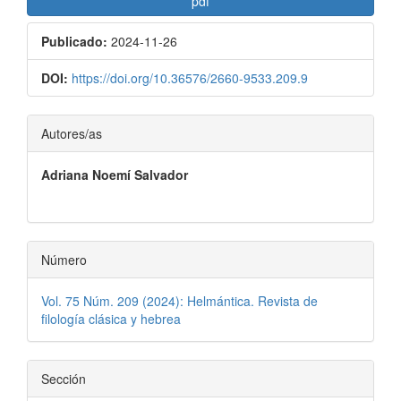
pdf
Publicado:
2024-11-26
DOI:
https://doi.org/10.36576/2660-9533.209.9
Contenido
Autores/as
principal
Adriana Noemí Salvador
del
artículo
Número
Vol. 75 Núm. 209 (2024): Helmántica. Revista de
filología clásica y hebrea
Sección