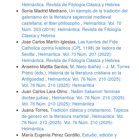
Helmántica. Revista de Filología Clásica y Hebrea
Sonia Madrid Medrano,
Un ejemplo de la tradición del
galenismo en la literatura sapiencial medieval
castellana: el liber philosopho
,
Helmantica: Vol. 70
Núm. 203 (2019): Helmántica. Revista de Filología
Clásica y Hebrea
Jose Carlos Martín-Iglesias,
Las fuentes del Fide
Catholica contra Ivadeos (CPL 1198) de Isidoro de
Sevilla
,
Helmantica: Vol. 73 Núm. 207 (2022):
Helmántica. Revista de Filología Clásica y Hebrea
Anselmo Matilla Santos,
M. Nieto Ibáñez – J. M. Torres
Prieto (eds.), Historia de la literatura cristiana en la
Antigüedad
,
Helmantica: Vol. 76 Núm. 210 (2025):
Vol. 76 Núm. 210 (2025): Helmántica
Juan Carlos Lara Olmo ,
Našim ḥakamot: feminae
doctae judías
,
Helmantica: Vol. 76 Núm. 210 (2025):
Vol. 76 Núm. 210 (2025): Helmántica
Juana Torres,
Tradición clásica y cristianismo. Tópicos
de género en la literatura martirial
,
Helmantica: Vol.
76 Núm. 210 (2025): Vol. 76 Núm. 210 (2025):
Helmántica
María Eugenia Pérez Gordillo,
Estudio, edición y