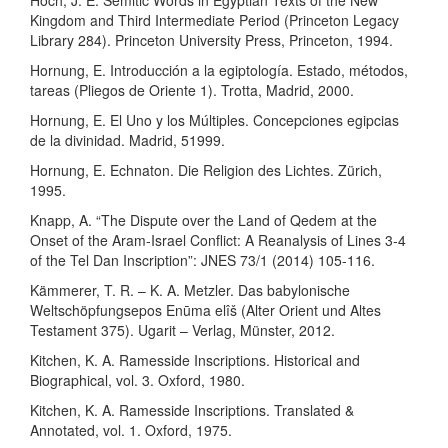
Hoch, J. E. Semitic Words in Egyptian Texts of the New
Kingdom and Third Intermediate Period (Princeton Legacy
Library 284). Princeton University Press, Princeton, 1994.
Hornung, E. Introducción a la egiptología. Estado, métodos,
tareas (Pliegos de Oriente 1). Trotta, Madrid, 2000.
Hornung, E. El Uno y los Múltiples. Concepciones egipcias
de la divinidad. Madrid, 51999.
Hornung, E. Echnaton. Die Religion des Lichtes. Zürich,
1995.
Knapp, A. “The Dispute over the Land of Qedem at the
Onset of the Aram-Israel Conflict: A Reanalysis of Lines 3-4
of the Tel Dan Inscription”: JNES 73/1 (2014) 105-116.
Kämmerer, T. R. – K. A. Metzler. Das babylonische
Weltschöpfungsepos Enūma elîš (Alter Orient und Altes
Testament 375). Ugarit – Verlag, Münster, 2012.
Kitchen, K. A. Ramesside Inscriptions. Historical and
Biographical, vol. 3. Oxford, 1980.
Kitchen, K. A. Ramesside Inscriptions. Translated &
Annotated, vol. 1. Oxford, 1975.