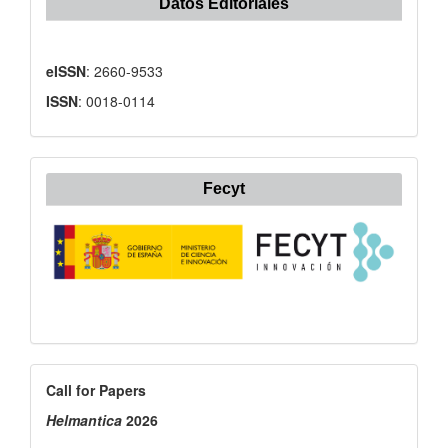
Datos Editoriales
eISSN
: 2660-9533
ISSN
: 0018-0114
Fecyt
Call
Call for Papers
for
Helmantica
2026
Papers