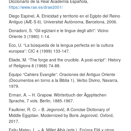
Diccionario de la Real Academia Española,
https://www.rae.es/drae2001/
Diego Espinel, A. Etnicidad y territorio en el Egipto del Reino
Antiguo (AÆ-S 6). Universitat Autònoma, Barcelona, 2006.
Donadoni, S. “Gli egiziani e le lingue degli altri”: Vicino
Oriente 3 (1980) 1-14.
Eco, U. “La búsqueda de la lengua perfecta en la cultura
europea”: CIC 4 (1999) 133-147.
Eliade, M. “The forge and the crucible. A post-script”: History
of Religions 8 (1968) 74-88.
Equipo “Cahiers Evangile”. Oraciones del Antiguo Oriente
(Documentos en torno a la Biblia 1). Verbo Divino, Navarra,
1979.
Erman, A. – H. Grapow. Wörterbuch der Ägyptischen
Sprache, 7 vols. Berlin, 1885-1967.
Faulkner, R. O. – B. Jegorović, A Concise Dictionary of
Middle Egyptian. Modernized by Boris Jegorović. Oxford,
2017.
Feliu Mateu. L. – A. Millet Albà (eds.). Enūma Eliš y otros