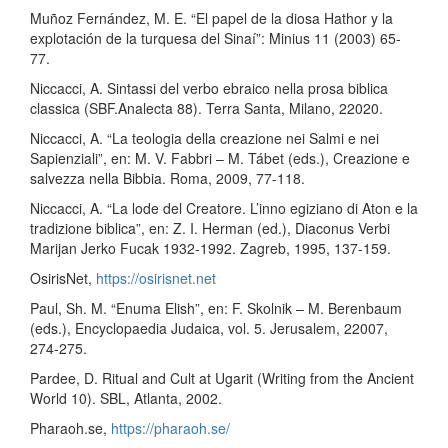
Muñoz Fernández, M. E. “El papel de la diosa Hathor y la
explotación de la turquesa del Sinaí”: Minius 11 (2003) 65-
77.
Niccacci, A. Sintassi del verbo ebraico nella prosa biblica
classica (SBF.Analecta 88). Terra Santa, Milano, 22020.
Niccacci, A. “La teologia della creazione nei Salmi e nei
Sapienziali”, en: M. V. Fabbri – M. Tábet (eds.), Creazione e
salvezza nella Bibbia. Roma, 2009, 77-118.
Niccacci, A. “La lode del Creatore. L’inno egiziano di Aton e la
tradizione biblica”, en: Z. I. Herman (ed.), Diaconus Verbi
Marijan Jerko Fucak 1932-1992. Zagreb, 1995, 137-159.
OsirisNet,
https://osirisnet.net
Paul, Sh. M. “Enuma Elish”, en: F. Skolnik – M. Berenbaum
(eds.), Encyclopaedia Judaica, vol. 5. Jerusalem, 22007,
274-275.
Pardee, D. Ritual and Cult at Ugarit (Writing from the Ancient
World 10). SBL, Atlanta, 2002.
Pharaoh.se,
https://pharaoh.se/