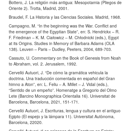
Bottero, J. La religión más antigua: Mesopotamia (Pliegos de
Oriente 2). Trotta, Madrid, 2001.
Braudel, F. La Historia y las Ciencias Sociales. Madrid, 1968.
Campagno, M. “In the beginning was the War. Conflict and
the emergence of the Egyptian State”, en: S. Hendrickx – R.
F. Friedman – K. M. Ciałowicz – M. Chłodnicki (eds.), Egypt
at its Origins. Studies in Memory of Barbara Adams (OLA
138). Leuven – Paris – Dudley, Peeters, 2004, 689-703.
Cassuto, U. Commentary on the Book of Genesis from Noah
to Abraham, vol. 2. Jerusalem, 1992.
Cervelló Autuori, J. “De cómo la gramática vehicula la
doctrina. Una traducción comentada en español del Gran
himno a Aton”, en: L. Feliu – A. Millet – J. Vidal (eds.),
“Sentido de un empeño”. Homenatge a Gregorio del Olmo
Lete (Barcino Monographica Orientalia 16). Universitat de
Barcelona, Barcelona, 2021, 151-171.
Cervelló Autuori, J. Escrituras, lengua y cultura en el antiguo
Egipto (El espejo y la lámpara 11). Universitat Autònoma,
Barcelona, 22020.