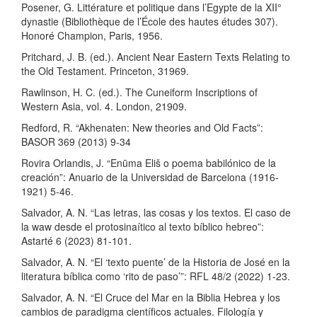
Posener, G. Littérature et politique dans l’Egypte de la XII°
dynastie (Bibliothèque de l’École des hautes études 307).
Honoré Champion, Paris, 1956.
Pritchard, J. B. (ed.). Ancient Near Eastern Texts Relating to
the Old Testament. Princeton, 31969.
Rawlinson, H. C. (ed.). The Cuneiform Inscriptions of
Western Asia, vol. 4. London, 21909.
Redford, R. “Akhenaten: New theories and Old Facts”:
BASOR 369 (2013) 9-34
Rovira Orlandis, J. “Enūma Eliš o poema babilónico de la
creación”: Anuario de la Universidad de Barcelona (1916-
1921) 5-46.
Salvador, A. N. “Las letras, las cosas y los textos. El caso de
la waw desde el protosinaítico al texto bíblico hebreo”:
Astarté 6 (2023) 81-101.
Salvador, A. N. “El ‘texto puente’ de la Historia de José en la
literatura bíblica como ‘rito de paso’”: RFL 48/2 (2022) 1-23.
Salvador, A. N. “El Cruce del Mar en la Biblia Hebrea y los
cambios de paradigma científicos actuales. Filología y