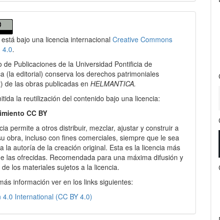
les
 está bajo una licencia internacional
Creative Commons
lo
n 4.0
.
io de Publicaciones de la Universidad Pontificia de
 (la editorial) conserva los derechos patrimoniales
t) de las obras publicadas en
HELMANTICA.
tida la reutilización del contenido bajo una licencia:
imiento CC BY
cia permite a otros distribuir, mezclar, ajustar y construir a
 su obra, incluso con fines comerciales, siempre que le sea
 la autoría de la creación original. Esta es la licencia más
 de las ofrecidas. Recomendada para una máxima difusión y
n de los materiales sujetos a la licencia.
más información ver en los links siguientes:
n 4.0 International (CC BY 4.0)