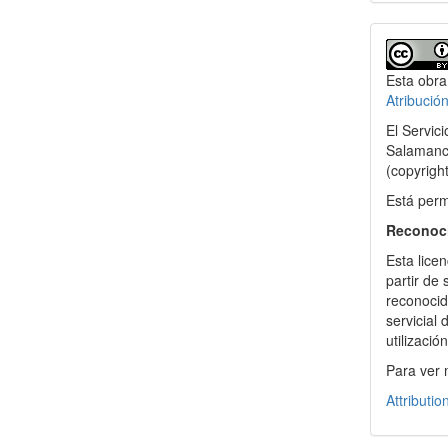
Detal
del
Esta obra
artícu
Atribució
El Servic
Salamanca
(copyrigh
Está permi
Reconoc
Esta licen
partir de
reconocida
servicial
utilizació
Para ver 
Attributio