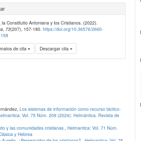
ar
 la Constitutio Antoniana y los Cristianos. (2022).
ca
,
73
(207), 157-180.
https://doi.org/10.36576/2660-
.158
matos de cita
Descargar cita
ernández,
Los sistemas de información como recurso táctico-
elmantica: Vol. 75 Núm. 209 (2024): Helmántica. Revista de
o y las comunidades cristianas
,
Helmantica: Vol. 71 Núm.
Clásica y Hebrea
Aurelio, ¿Perseguidor de los cristianos?
,
Helmantica: Vol. 75