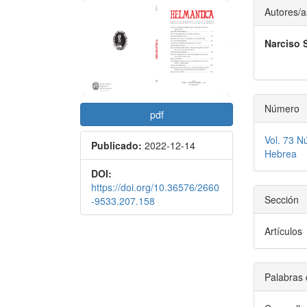
Barra
Conte
Autores/a
lateral
princi
Narciso 
del
del
artículo
artícu
Número
pdf
Vol. 73 N
Publicado:
2022-12-14
Hebrea
DOI:
https://doi.org/10.36576/2660
Sección
-9533.207.158
Artículos
Palabras 