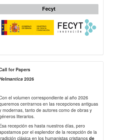
Fecyt
all
Call for Papers
or
Helmantica
2026
apers
Con el volumen correspondiente al año 2026
queremos centrarnos en las recepciones antiguas
y modernas, tanto de autores como de obras y
géneros literarios.
Esa recepción es hasta nuestros días, pero
apostamos por el esplendor de la recepción de la
tradición clásica en los humanistas cristianos
de