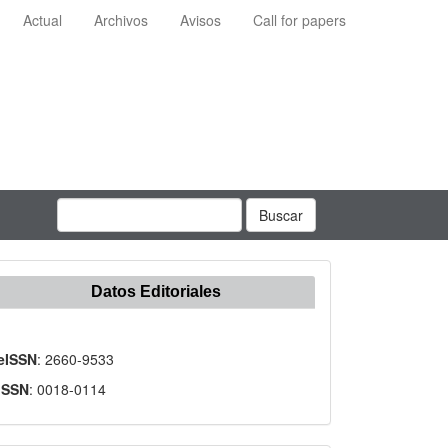
Actual
Archivos
Avisos
Call for papers
Buscar
Datos Editoriales
eISSN
: 2660-9533
ISSN
: 0018-0114