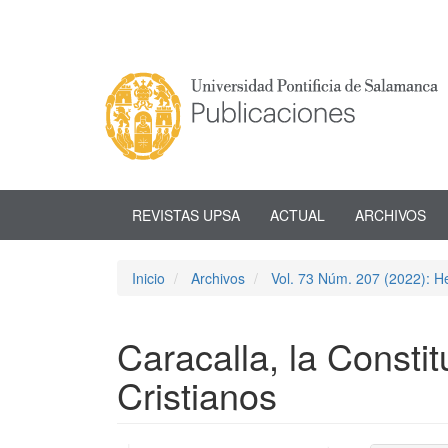
Navegación
principal
Contenido
principal
Barra
lateral
REVISTAS UPSA
ACTUAL
ARCHIVOS
Inicio
Archivos
Vol. 73 Núm. 207 (2022): He
Caracalla, la Constit
Cristianos