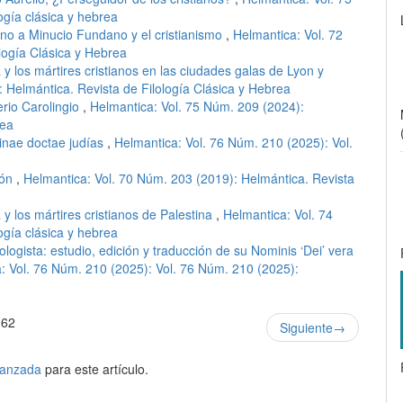
ogía clásica y hebrea
iano a Minucio Fundano y el cristianismo
,
Helmantica: Vol. 72
logía Clásica y Hebrea
y los mártires cristianos en las ciudades galas de Lyon y
 Helmántica. Revista de Filología Clásica y Hebrea
erio Carolingio
,
Helmantica: Vol. 75 Núm. 209 (2024):
rea
inae doctae judías
,
Helmantica: Vol. 76 Núm. 210 (2025): Vol.
lón
,
Helmantica: Vol. 70 Núm. 203 (2019): Helmántica. Revista
y los mártires cristianos de Palestina
,
Helmantica: Vol. 74
ogía clásica y hebrea
logista: estudio, edición y traducción de su Nominis ‘Dei’ vera
: Vol. 76 Núm. 210 (2025): Vol. 76 Núm. 210 (2025):
 62
Siguiente
→
avanzada
para este artículo.