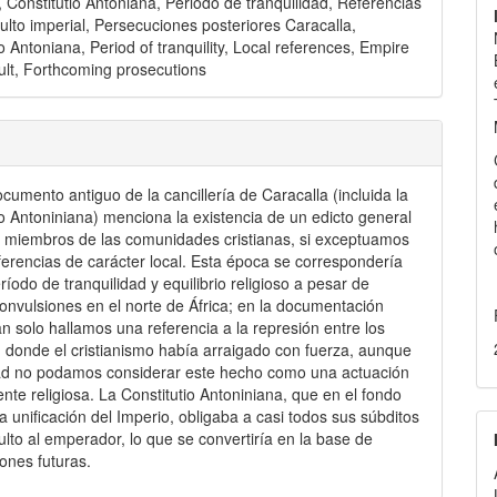
, Constitutio Antoniana, Periodo de tranquilidad, Referencias
Culto imperial, Persecuciones posteriores Caracalla,
o Antoniana, Period of tranquility, Local references, Empire
ult, Forthcoming prosecutions
cumento antiguo de la cancillería de Caracalla (incluida la
io Antoniniana) menciona la existencia de un edicto general
s miembros de las comunidades cristianas, si exceptuamos
eferencias de carácter local. Esta época se correspondería
ríodo de tranquilidad y equilibrio religioso a pesar de
onvulsiones en el norte de África; en la documentación
n solo hallamos una referencia a la represión entre los
 donde el cristianismo había arraigado con fuerza, aunque
ad no podamos considerar este hecho como una actuación
ente religiosa. La Constitutio Antoniniana, que en el fondo
a unificación del Imperio, obligaba a casi todos sus súbditos
culto al emperador, lo que se convertiría en la base de
ones futuras.