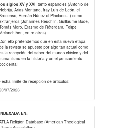
los siglos XV y XVI
, tanto españoles (Antonio de
Nebrija, Arias Montano, fray Luis de León, el
Brocense, Hernán Núnez el Pinciano…) como
extranjeros (Johannes Reuchlin, Guillaume Budé,
Tomás Moro, Erasmo de Róterdam, Felipe
Melanchthon, entre otros).
Con ello pretendemos que en esta nueva etapa
de la revista se apueste por algo tan actual como
es la recepción del saber del mundo clásico y del
humanismo en la historia y en el pensamiento
occidental.
Fecha límite de recepción de artículos:
20/07/2026
INDEXADA EN:
ATLA Religion Database (American Theological
Library Association)