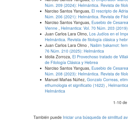
Núm. 209 (2024): Helmántica. Revista de filol
Narciso Santos Yanguas,
El rescripto de Adr
Núm. 206 (2021): Helmántica. Revista de Filo
Narciso Santos Yanguas,
Eusebio de Cesarea 
Vienne
,
Helmantica: Vol. 70 Núm. 203 (2019):
Juan Carlos Lara Olmo,
Los Judíos en el Imp
Helmántica. Revista de filología clásica y heb
Juan Carlos Lara Olmo ,
Našim ḥakamot: fem
76 Núm. 210 (2025): Helmántica
Idolia Zorroza,
El Provechoso tratado de Villa
de Filología Clásica y Hebrea
Narciso Santos Yanguas,
Eusebio de Cesarea 
Núm. 208 (2023): Helmántica. Revista de filol
Manuel Mañas Núñez,
Gonzalo Correas, etimo
ethumologia et significatio (1622)
,
Helmantica
Helmántica
1-10 de
También puede
Iniciar una búsqueda de similitud 