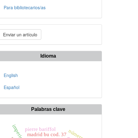
Para bibliotecarios/as
nviar
Enviar un artículo
n
rtículo
Idioma
English
Español
Palabras clave
pierre bariffol
números
madrid bu cod. 37