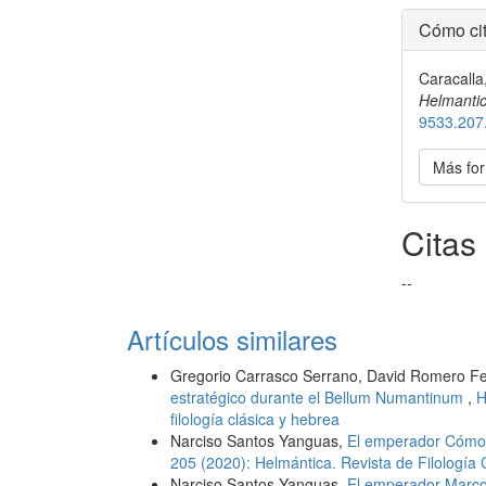
Cómo cit
Caracalla,
Helmanti
9533.207
Más for
Citas
--
Artículos similares
Gregorio Carrasco Serrano, David Romero F
estratégico durante el Bellum Numantinum
,
H
filología clásica y hebrea
Narciso Santos Yanguas,
El emperador Cómod
205 (2020): Helmántica. Revista de Filología 
Narciso Santos Yanguas,
El emperador Marco 