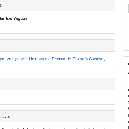
nido
s
pal
Santos Yaguas
lo
úm. 207 (2022): Helmántica. Revista de Filología Clásica y
C
f
P
clave: