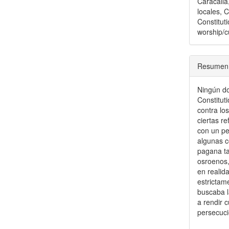
Caracalla
locales, 
Constituti
worship/c
Resumen
Ningún do
Constitut
contra lo
ciertas r
con un pe
algunas c
pagana ta
osroenos,
en realid
estrictam
buscaba l
a rendir 
persecuci