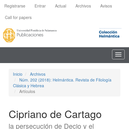
Navegación
Registrarse
Entrar
Actual
Archivos
Avisos
principal
Contenido
Call for papers
principal
Barra
lateral
Toggl
navig
Inicio
Archivos
Núm. 202 (2018): Helmántica. Revista de Filología
Clásica y Hebrea
Artículos
Cipriano de Cartago
la persecución de Decio y el