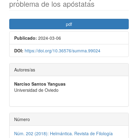
problema de los apóstatas
Barra
pdf
lateral
Publicado:
2024-03-06
del
artículo
DOI:
https://doi.org/10.36576/summa.99024
Contenido
Autores/as
principal
Narciso Santos Yanguas
del
Universidad de Oviedo
artículo
Número
Núm. 202 (2018): Helmántica. Revista de Filología