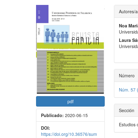
Barra
Conte
Autores/a
lateral
princi
Noa Marí
del
del
Universid
artículo
artícu
Laura Sá
Universid
Número
Núm. 57 (
pdf
Sección
Publicado:
2020-06-15
Estudios 
DOI:
https://doi.org/10.36576/sum