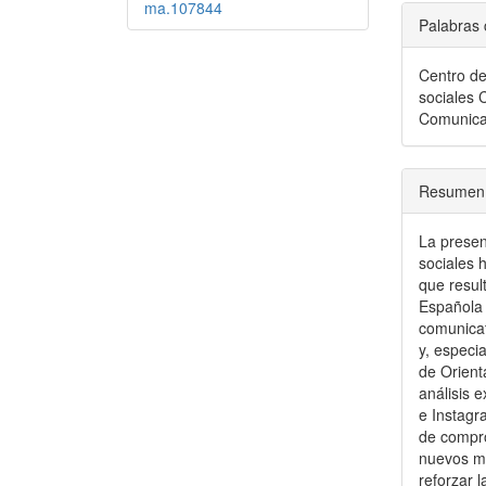
ma.107844
Palabras 
Centro de
sociales 
Comunicat
Resumen
La presen
sociales 
que resul
Española 
comunicat
y, especi
de Orient
análisis 
e Instagr
de compro
nuevos me
reforzar 