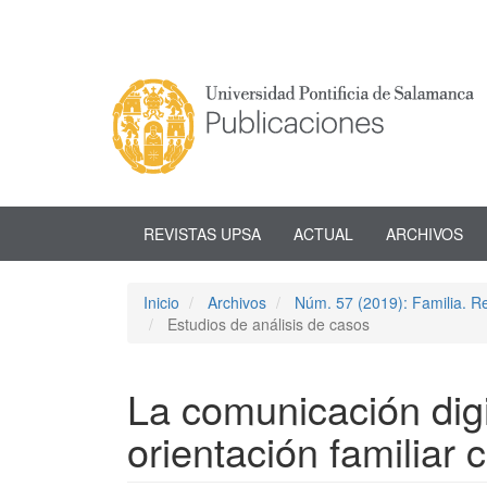
Navegación
principal
Contenido
principal
Barra
lateral
REVISTAS UPSA
ACTUAL
ARCHIVOS
Inicio
Archivos
Núm. 57 (2019): Familia. Rev
Estudios de análisis de casos
La comunicación digi
orientación familiar