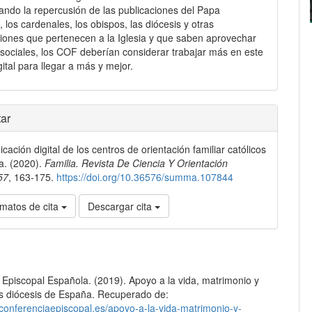
ndo la repercusión de las publicaciones del Papa
 los cardenales, los obispos, las diócesis y otras
iones que pertenecen a la Iglesia y que saben aprovechar
 sociales, los COF deberían considerar trabajar más en este
gital para llegar a más y mejor.
les
ar
ación digital de los centros de orientación familiar católicos
lo
a. (2020).
Familia. Revista De Ciencia Y Orientación
57
, 163-175.
https://doi.org/10.36576/summa.107844
matos de cita
Descargar cita
 Episcopal Española. (2019). Apoyo a la vida, matrimonio y
las diócesis de España. Recuperado de:
.conferenciaepiscopal.es/apoyo-a-la-vida-matrimonio-y-