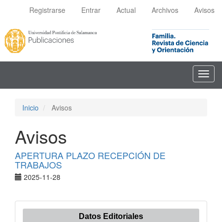
Navegación
Registrarse
Entrar
Actual
Archivos
Avisos
principal
Contenido
principal
Barra
lateral
Toggl
navig
Inicio
Avisos
Avisos
APERTURA PLAZO RECEPCIÓN DE
TRABAJOS
2025-11-28
Datos Editoriales