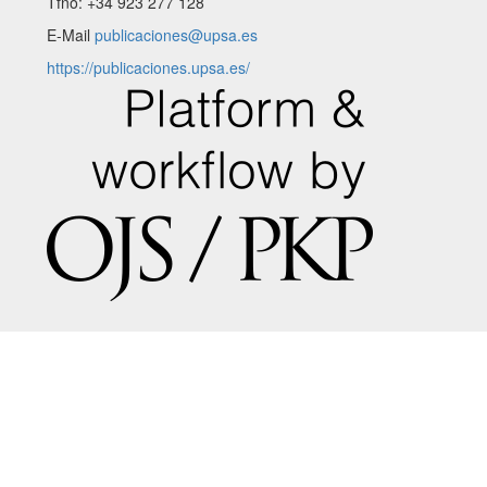
Tfno: +34 923 277 128
E-Mail
publicaciones@upsa.es
https://publicaciones.upsa.es/