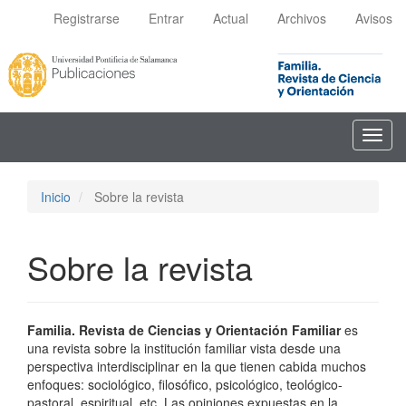
Navegación
Registrarse
Entrar
Actual
Archivos
Avisos
principal
Contenido
principal
Barra
lateral
Toggl
navig
Inicio
Sobre la revista
Sobre la revista
Familia. Revista de Ciencias y Orientación Familiar
es
una revista sobre la institución familiar vista desde una
perspectiva interdisciplinar en la que tienen cabida muchos
enfoques: sociológico, filosófico, psicológico, teológico-
pastoral, espiritual, etc. Las opiniones expuestas en la