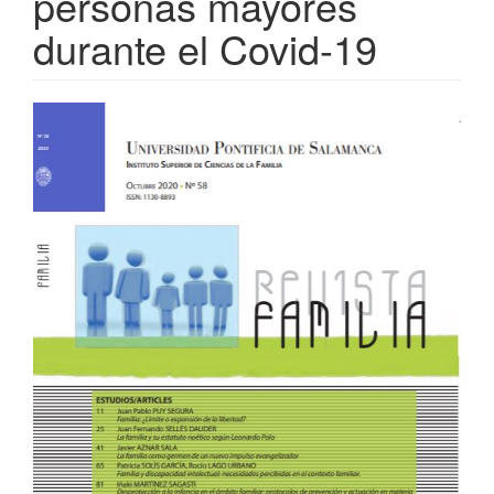
personas mayores
durante el Covid-19
Barra
lateral
del
artículo