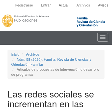
Navegación
Registrarse
Entrar
Actual
Archivos
Avisos
principal
Contenido
principal
Barra
lateral
Toggl
navig
Inicio
Archivos
Núm. 58 (2020): Familia. Revista de Ciencias y
Orientación Familiar
Artículos de propuestas de intervención o desarrollo
de programas
Las redes sociales se
incrementan en las