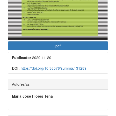
pdf
Publicado:
2020-11-20
DOI:
https://doi.org/10.36576/summa.131289
Contenido
Autores/as
principal
María José Flores Tena
del
artículo