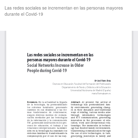
Volver
Las redes sociales se incrementan en las personas mayores
a
durante el Covid-19
los
detalles
del
De
De
artículo
P