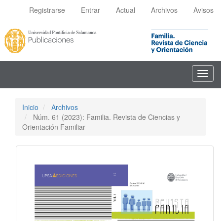
Navegación
Registrarse
Entrar
Actual
Archivos
Avisos
principal
Contenido
principal
Barra
lateral
Toggl
navig
Inicio
Archivos
Núm. 61 (2023): Familia. Revista de Ciencias y
Orientación Familiar