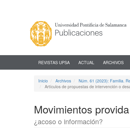
Navegación
principal
Contenido
principal
Barra
lateral
REVISTAS UPSA
ACTUAL
ARCHIVOS
Inicio
Archivos
Núm. 61 (2023): Familia. Re
Artículos de propuestas de intervención o des
Movimientos provida
¿acoso o información?