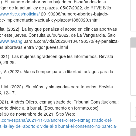
19). El número de abortos ha bajado en España desde la
igor de la actual ley de plazos. 05/07/2022, de RTVE Sitio
/www.rtve.es/noticias/
20190208/numero-abortos-bajado-
e-implementacion-actual-ley-plazos/1880920.shtml
a. (2022). La ley que penaliza el acoso en clínicas abortivas
or este jueves. Consulta 28/06/2022, de La Vanguardia. Sitio
//www.lavang
uardia.com/vida/20220413/8196570/ley-penaliza-
as-abortivas-entra-vigor-jueves.html
(2021). Las mujeres agradecen que les informemos. Revista
9, 26-29.
 V. (2022). Malos tiempos para la libertad, aciagos para la
o.
J. M. (2022). Sin niños, y sin ayudas para tenerlos. Revista
5, 12-17.
2021). Andrés Ollero, exmagistrado del Tribunal Constitucional:
E
borto divide al tribunal. [Documento en formato.doc]
u
el 30 de noviembre de 2021. Sitio Web:
ais.com/espana/2021-11-30/andres-ollero-exmagistrado-del-
a
al-la-ley-del-aborto-divide-al-tribunal-el-consenso-no-parecia-