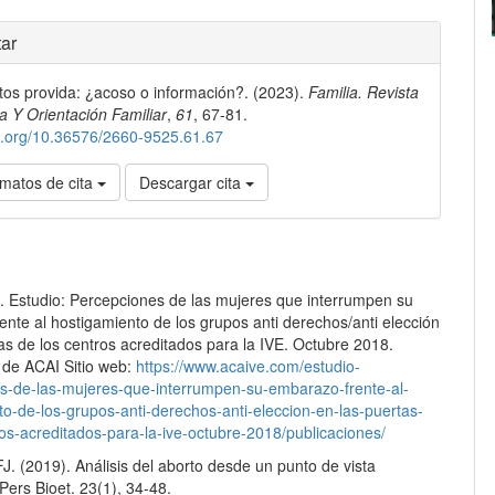
les
ar
os provida: ¿acoso o información?. (2023).
Familia. Revista
lo
a Y Orientación Familiar
,
61
, 67-81.
oi.org/10.36576/2660-9525.61.67
matos de cita
Descargar cita
. Estudio: Percepciones de las mujeres que interrumpen su
nte al hostigamiento de los grupos anti derechos/anti elección
as de los centros acreditados para la IVE. Octubre 2018.
 de ACAI Sitio web:
https://www.acaive.com/estudio-
s-de-las-mujeres-que-interrumpen-su-embarazo-frente-al-
to-de-los-grupos-anti-derechos-anti-eleccion-en-las-puertas-
os-acreditados-para-la-ive-octubre-2018/publicaciones/
J. (2019). Análisis del aborto desde un punto de vista
Pers Bioet. 23(1), 34-48.