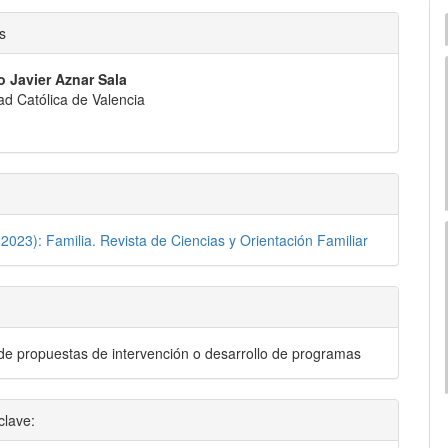
nido
s
pal
o Javier Aznar Sala
ad Católica de Valencia
lo
2023): Familia. Revista de Ciencias y Orientación Familiar
 de propuestas de intervención o desarrollo de programas
clave: