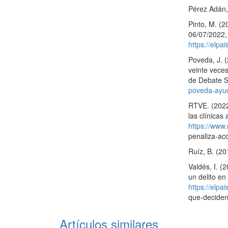
Pérez Adán, 
Pinto, M. (2
06/07/2022, 
https://elp
Poveda, J. 
veinte vece
de Debate S
poveda-ayud
RTVE. (2022
las clínicas
https://www.
penaliza-ac
Ruíz, B. (20
Valdés, I. (
un delito en
https://elpa
que-deciden
Artículos similares