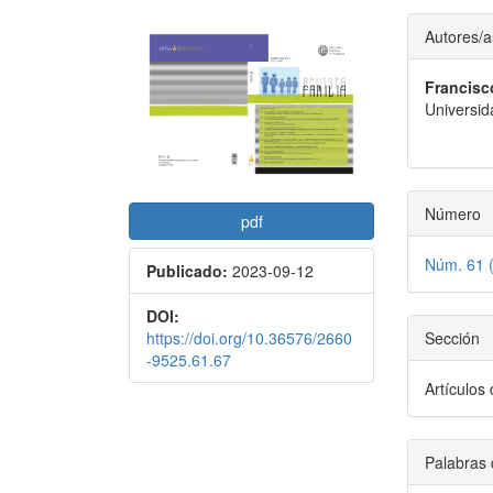
Barra
Conte
Autores/a
lateral
princi
Francisc
del
del
Universid
artículo
artícu
Número
pdf
Núm. 61 (
Publicado:
2023-09-12
DOI:
https://doi.org/10.36576/2660
Sección
-9525.61.67
Artículos
Palabras 