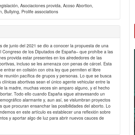
egislación, Asociaciones provida, Acoso Abortion,
n, Bullying, Prolife associations
s de junio del 2021 se dio a conocer la propuesta de una
l Congreso de los Diputados de España– que prohíbe a las
nes provida estar presentes en los alrededores de las
abortivas, incluso se les amenaza con penas de cárcel. Esta
e entrar en colisión con otra ley que permiten el libre
 de reunión pacífica de grupos y personas. Lo que se busca
s clínicas abortivas sean el único agente vehicular entre la
de la madre, muchas veces sin amparo alguno, y el hecho
abortar. Todo ello cuando España sigue atravesando un
demográfico alarmante y, aun así, se vislumbran proyectos
vos que procuran ensanchar las posibilidades del aborto. Lo
ndemos en este artículo es establecer una reflexión sobre
ntos y aportar algo de luz para abrir nuevos cauces de