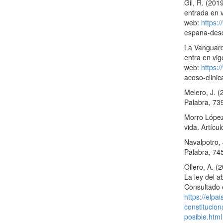
Gil, R. (20
entrada en v
web:
https:/
espana-desd
La Vanguardi
entra en vig
web:
https:
acoso-clinic
Melero, J. 
Palabra, 73
Morro López,
vida. Artícul
Navalpotro, 
Palabra, 74
Ollero, A. (
La ley del a
Consultado 
https://elp
constitucion
posible.html