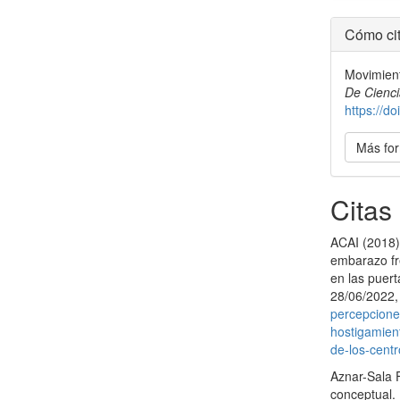
Detal
Cómo cit
del
Movimient
artícu
De Cienci
https://d
Más for
Citas
ACAI (2018)
embarazo fre
en las puert
28/06/2022,
percepcione
hostigamien
de-los-centr
Aznar-Sala F
conceptual. 