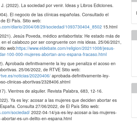
J. (2022). La sociedad por venir. Ideas y Libros Ediciones.
004). El negocio de las clínicas españolas. Consultado el
de El País. Sitio web:
ais.com/diario/2004/08/29/sociedad/1093730404_8502
15.html
(2021). Jesús Poveda, médico antiabortista: He estado más de
s en el calabozo por ser congruente con mis ideas. 25/06/2021,
itio web:
https://www.eldebate.com/religion/20211008/jesus-
ar-100-000-mujeres-abortan-ano-espana-fracaso.html
). Aprobada definitivamente la ley que penaliza el acoso en
 abortivas. 25/06/2022, de RTVE Sitio web:
rtve.es/noticias/20220406/
aprobada-definitivamente-ley-
oso-clinicas-abortivas/2328406.shtml
17). Vientres de alquiler. Revista Palabra, 683, 12-16.
2022). Ya es ley: acosar a las mujeres que deciden abortar es
 España. Consulta 27/06/2022, de El País Sitio web:
is.com/sociedad/
2022-04-14/ya-es-ley-acosar-a-las-mujeres-
-abortar-es-un-delito-en-espana.html