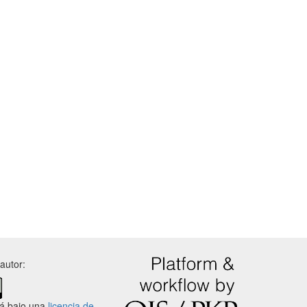
autor:
tá bajo una
licencia de