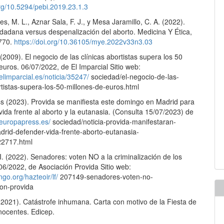
org/10.5294/pebi.2019.23.1.3
s, M. L., Aznar Sala, F. J., y Mesa Jaramillo, C. A. (2022).
iudadana versus despenalización del aborto. Medicina Y Ética,
–770.
https://doi.org/10.36105/mye.2022v33n3.03
 (2009). El negocio de las clínicas abortistas supera los 50
euros. 06/07/2022, de El Imparcial Sitio web:
elimparcial.es/noticia/35247/
sociedad/el-negocio-de-las-
rtistas-supera-los-50-millones-de-euros.html
s (2023). Provida se manifiesta este domingo en Madrid para
vida frente al aborto y la eutanasia. (Consulta 15/07/2023) de
.europapress.es/
sociedad/noticia-provida-manifestaran-
rid-defender-vida-frente-aborto-eutanasia-
2717.html
. (2022). Senadores: voten NO a la criminalización de los
06/2022, de Asociación Provida Sitio web:
engo.org/hazteoir/lf/
207149-senadores-voten-no-
ion-provida
(2021). Catástrofe inhumana. Carta con motivo de la Fiesta de
nocentes. Edicep.