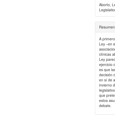
Aborto, L
Legislatio
Resumen
A primero
Ley –en e
asociacio
clínicas 
Ley parec
ejercicio
es que la
decisión 
en sí de 
invierno 
legislati
que prete
estos asu
debate.