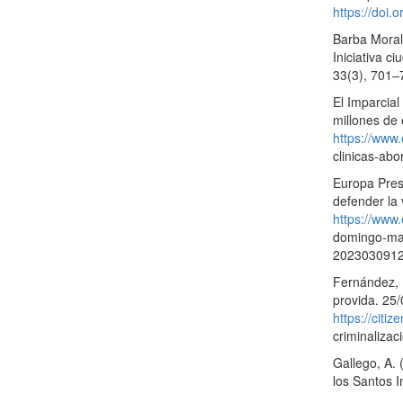
https://doi.
Barba Morale
Iniciativa c
33(3), 701
El Imparcial
millones de 
https://www.
clinicas-abo
Europa Pres
defender la 
https://www
domingo-mad
2023030912
Fernández, I
provida. 25/
https://citiz
criminalizac
Gallego, A. 
los Santos I