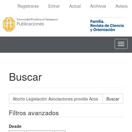
Navegación
Registrarse
Entrar
Actual
Archivos
Avisos
principal
Contenido
principal
Barra
lateral
Toggl
navig
Buscar
Buscar
artículos
por
Filtros avanzados
Desde