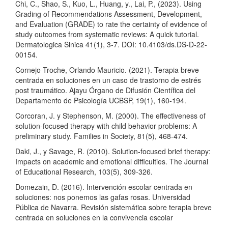
Chi, C., Shao, S., Kuo, L., Huang, y., Lai, P., (2023). Using
Grading of Recommendations Assessment, Development,
and Evaluation (GRADE) to rate the certainty of evidence of
study outcomes from systematic reviews: A quick tutorial.
Dermatologica Sinica 41(1), 3-7. DOI: 10.4103/ds.DS-D-22-
00154.
Cornejo Troche, Orlando Mauricio. (2021). Terapia breve
centrada en soluciones en un caso de trastorno de estrés
post traumático. Ajayu Órgano de Difusión Científica del
Departamento de Psicología UCBSP, 19(1), 160-194.
Corcoran, J. y Stephenson, M. (2000). The effectiveness of
solution-focused therapy with child behavior problems: A
preliminary study. Families in Society, 81(5), 468-474.
Daki, J., y Savage, R. (2010). Solution-focused brief therapy:
Impacts on academic and emotional difficulties. The Journal
of Educational Research, 103(5), 309-326.
Domezain, D. (2016). Intervención escolar centrada en
soluciones: nos ponemos las gafas rosas. Universidad
Pública de Navarra. Revisión sistemática sobre terapia breve
centrada en soluciones en la convivencia escolar