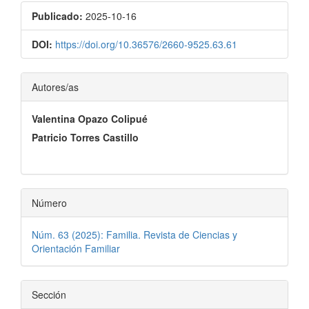
Publicado:
2025-10-16
DOI:
https://doi.org/10.36576/2660-9525.63.61
Contenido
Autores/as
principal
Valentina Opazo Colipué
del
Patricio Torres Castillo
artículo
Número
Núm. 63 (2025): Familia. Revista de Ciencias y
Orientación Familiar
Sección