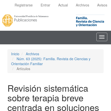
Navegación
Registrarse
Entrar
Actual
Archivos
Avisos
principal
Contenido
principal
Barra
lateral
Toggl
navig
Inicio
Archivos
Núm. 63 (2025): Familia. Revista de Ciencias y
Orientación Familiar
Artículos
Revisión sistemática
sobre terapia breve
centrada en soluciones