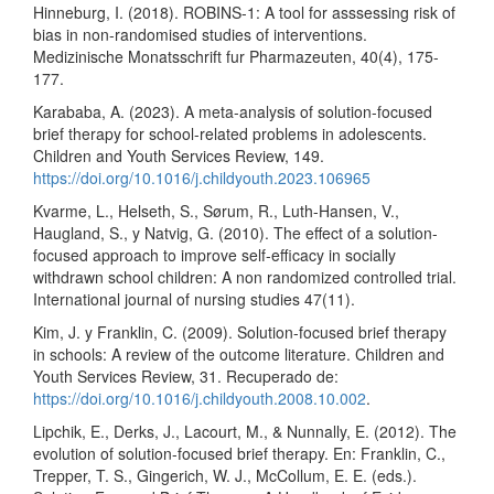
Hinneburg, I. (2018). ROBINS-1: A tool for asssessing risk of
bias in non-randomised studies of interventions.
Medizinische Monatsschrift fur Pharmazeuten, 40(4), 175-
177.
Karababa, A. (2023). A meta-analysis of solution-focused
brief therapy for school-related problems in adolescents.
Children and Youth Services Review, 149.
https://doi.org/10.1016/j.childyouth.2023.106965
Kvarme, L., Helseth, S., Sørum, R., Luth-Hansen, V.,
Haugland, S., y Natvig, G. (2010). The effect of a solution-
focused approach to improve self-efficacy in socially
withdrawn school children: A non randomized controlled trial.
International journal of nursing studies 47(11).
Kim, J. y Franklin, C. (2009). Solution-focused brief therapy
in schools: A review of the outcome literature. Children and
Youth Services Review, 31. Recuperado de:
https://doi.org/10.1016/j.childyouth.2008.10.002
.
Lipchik, E., Derks, J., Lacourt, M., & Nunnally, E. (2012). The
evolution of solution-focused brief therapy. En: Franklin, C.,
Trepper, T. S., Gingerich, W. J., McCollum, E. E. (eds.).