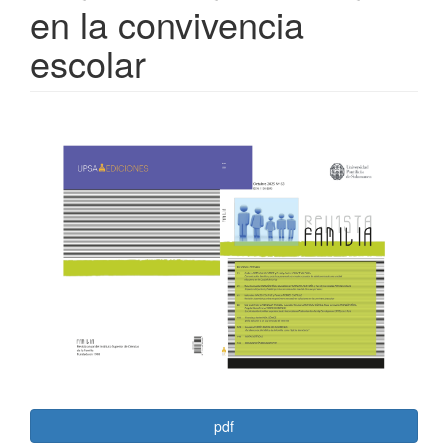
en la convivencia
escolar
Barra
lateral
del
artículo
pdf