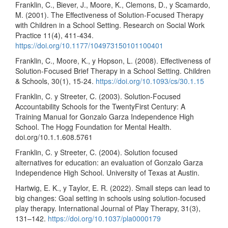
Franklin, C., Biever, J., Moore, K., Clemons, D., y Scamardo,
M. (2001). The Effectiveness of Solution-Focused Therapy
with Children in a School Setting. Research on Social Work
Practice 11(4), 411-434.
https://doi.org/10.1177/104973150101100401
Franklin, C., Moore, K., y Hopson, L. (2008). Effectiveness of
Solution-Focused Brief Therapy in a School Setting. Children
& Schools, 30(1), 15-24.
https://doi.org/10.1093/cs/30.1.15
Franklin, C. y Streeter, C. (2003). Solution-Focused
Accountability Schools for the TwentyFirst Century: A
Training Manual for Gonzalo Garza Independence High
School. The Hogg Foundation for Mental Health.
doi.org/10.1.1.608.5761
Franklin, C. y Streeter, C. (2004). Solution focused
alternatives for education: an evaluation of Gonzalo Garza
Independence High School. University of Texas at Austin.
Hartwig, E. K., y Taylor, E. R. (2022). Small steps can lead to
big changes: Goal setting in schools using solution-focused
play therapy. International Journal of Play Therapy, 31(3),
131–142.
https://doi.org/10.1037/pla0000179