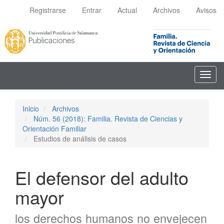
Navegación
Registrarse
Entrar
Actual
Archivos
Avisos
principal
Contenido
principal
Barra
lateral
Toggl
navig
Inicio
Archivos
Núm. 56 (2018): Familia. Revista de Ciencias y
Orientación Familiar
Estudios de análisis de casos
El defensor del adulto
mayor
los derechos humanos no envejecen