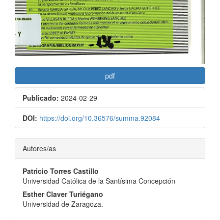
pdf
Publicado:
2024-02-29
DOI:
https://doi.org/10.36576/summa.92084
Contenido
Autores/as
principal
Patricio Torres Castillo
del
Universidad Católica de la Santísima Concepción
artículo
Esther Claver Turiégano
Universidad de Zaragoza.