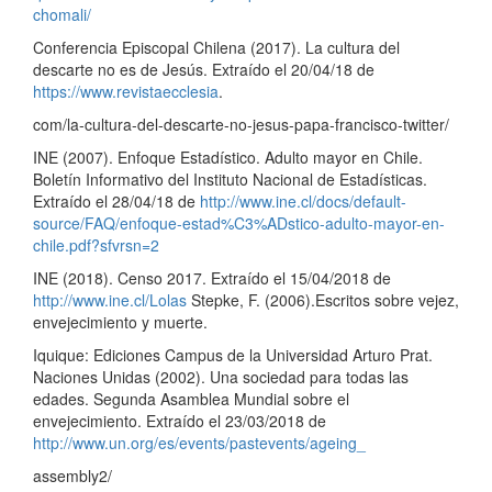
chomali/
Conferencia Episcopal Chilena (2017). La cultura del
descarte no es de Jesús. Extraído el 20/04/18 de
https://www.revistaecclesia
.
com/la-cultura-del-descarte-no-jesus-papa-francisco-twitter/
INE (2007). Enfoque Estadístico. Adulto mayor en Chile.
Boletín Informativo del Instituto Nacional de Estadísticas.
Extraído el 28/04/18 de
http://www.ine.cl/docs/default-
source/FAQ/enfoque-estad%C3%ADstico-adulto-mayor-en-
chile.pdf?sfvrsn=2
INE (2018). Censo 2017. Extraído el 15/04/2018 de
http://www.ine.cl/Lolas
Stepke, F. (2006).Escritos sobre vejez,
envejecimiento y muerte.
Iquique: Ediciones Campus de la Universidad Arturo Prat.
Naciones Unidas (2002). Una sociedad para todas las
edades. Segunda Asamblea Mundial sobre el
envejecimiento. Extraído el 23/03/2018 de
http://www.un.org/es/events/pastevents/ageing_
assembly2/