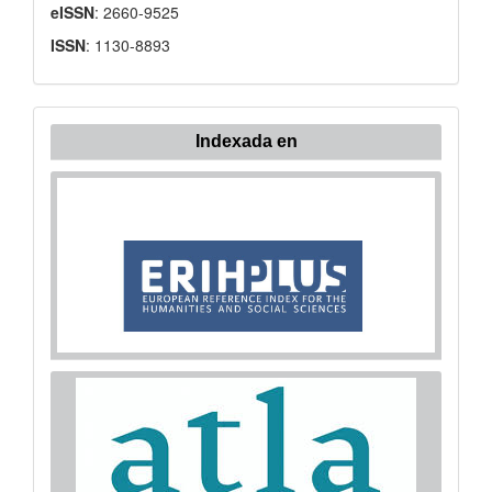
eISSN
: 2660-9525
ISSN
: 1130-8893
Indexada en