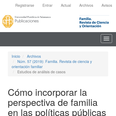
Navegación
Registrarse
Entrar
Actual
Archivos
Avisos
principal
Contenido
principal
Barra
lateral
Toggl
navig
Inicio
Archivos
Núm. 57 (2019): Familia. Revista de ciencia y
orientación familiar
Estudios de análisis de casos
Cómo incorporar la
perspectiva de familia
en las políticas públicas