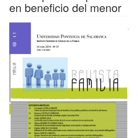
en beneficio del menor
Barra
lateral
del
artículo