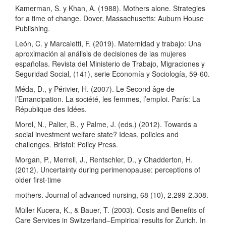
Kamerman, S. y Khan, A. (1988). Mothers alone. Strategies
for a time of change. Dover, Massachusetts: Auburn House
Publishing.
León, C. y Marcaletti, F. (2019). Maternidad y trabajo: Una
aproximación al análisis de decisiones de las mujeres
españolas. Revista del Ministerio de Trabajo, Migraciones y
Seguridad Social, (141), serie Economía y Sociología, 59-60.
Méda, D., y Périvier, H. (2007). Le Second âge de
l’Emancipation. La société, les femmes, l’emploi. París: La
République des Idées.
Morel, N., Palier, B., y Palme, J. (eds.) (2012). Towards a
social investment welfare state? Ideas, policies and
challenges. Bristol: Policy Press.
Morgan, P., Merrell, J., Rentschler, D., y Chadderton, H.
(2012). Uncertainty during perimenopause: perceptions of
older first‐time
mothers. Journal of advanced nursing, 68 (10), 2.299-2.308.
Müller Kucera, K., & Bauer, T. (2003). Costs and Benefits of
Care Services in Switzerland–Empirical results for Zurich. In