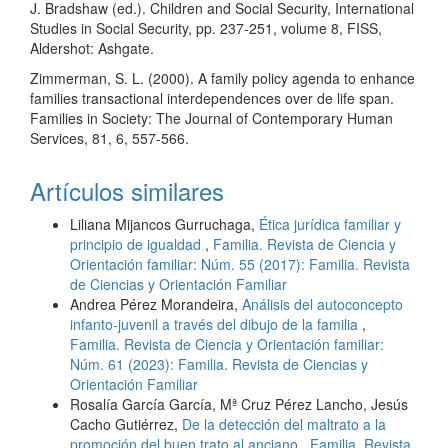
J. Bradshaw (ed.). Children and Social Security, International
Studies in Social Security, pp. 237-251, volume 8, FISS,
Aldershot: Ashgate.
Zimmerman, S. L. (2000). A family policy agenda to enhance
families transactional interdependences over de life span.
Families in Society: The Journal of Contemporary Human
Services, 81, 6, 557-566.
Artículos similares
Liliana Mijancos Gurruchaga,
Ética jurídica familiar y
principio de igualdad
,
Familia. Revista de Ciencia y
Orientación familiar: Núm. 55 (2017): Familia. Revista
de Ciencias y Orientación Familiar
Andrea Pérez Morandeira,
Análisis del autoconcepto
infanto-juvenil a través del dibujo de la familia
,
Familia. Revista de Ciencia y Orientación familiar:
Núm. 61 (2023): Familia. Revista de Ciencias y
Orientación Familiar
Rosalía García García, Mª Cruz Pérez Lancho, Jesús
Cacho Gutiérrez,
De la detección del maltrato a la
promoción del buen trato al anciano
,
Familia. Revista