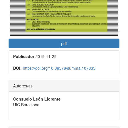
pdf
Publicado:
2019-11-29
DOI:
https://doi.org/10.36576/summa.107835
Contenido
Autores/as
principal
Consuelo León Llorente
del
UIC Barcelona
artículo