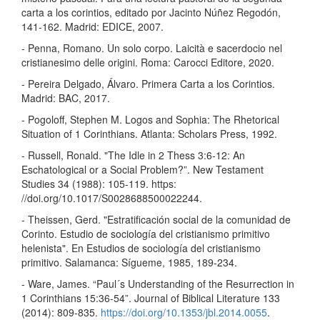
carta a los corintios, editado por Jacinto Núñez Regodón,
141-162. Madrid: EDICE, 2007.
- Penna, Romano. Un solo corpo. Laicità e sacerdocio nel
cristianesimo delle origini. Roma: Carocci Editore, 2020.
- Pereira Delgado, Álvaro. Primera Carta a los Corintios.
Madrid: BAC, 2017.
- Pogoloff, Stephen M. Logos and Sophia: The Rhetorical
Situation of 1 Corinthians. Atlanta: Scholars Press, 1992.
- Russell, Ronald. "The Idle in 2 Thess 3:6-12: An
Eschatological or a Social Problem?”. New Testament
Studies 34 (1988): 105-119. https:
//doi.org/10.1017/S0028688500022244.
- Theissen, Gerd. "Estratificación social de la comunidad de
Corinto. Estudio de sociología del cristianismo primitivo
helenista". En Estudios de sociología del cristianismo
primitivo. Salamanca: Sígueme, 1985, 189-234.
- Ware, James. “Paul´s Understanding of the Resurrection in
1 Corinthians 15:36-54”. Journal of Biblical Literature 133
(2014): 809-835.
https://doi.org/10.1353/jbl.2014.0055
.