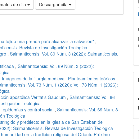
matos de cita
Descargar cita
s ha tejido una prenda para alcanzar la salvación"
,
ticensis. Revista de Investigación Teológica
agro
,
Salmanticensis: Vol. 69 Núm. 3 (2022): Salmanticensis.
tificada
,
Salmanticensis: Vol. 69 Núm. 3 (2022):
ógica
Imágenes de la liturgia medieval. Planteamientos teóricos,
lmanticensis: Vol. 73 Núm. 1 (2026): Vol. 73 Núm. 1 (2026):
ógica
ución apostólica Veritatis Gaudium
,
Salmanticensis: Vol. 66
vestigación Teológica
, epidemias y control social
,
Salmanticensis: Vol. 69 Núm. 3
ión Teológica
tringido y predilecto en la iglesia de San Esteban de
E
2022): Salmanticensis. Revista de Investigación Teológica
 humanidad en la tradición religiosa del Oriente Próximo