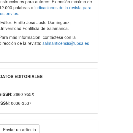
Instrucciones para autores: Extensión máxima de
12.000 palabras e
indicaciones de la revista para
los envíos
.
Editor: Emilio-José Justo Domínguez,
Universidad Pontificia de Salamanca.
Para más información, contáctese con la
dirección de la revista:
salmanticensis@upsa.es
DATOS EDITORIALES
eISSN
: 2660-955X
ISSN
: 0036-3537
nviar
Enviar un artículo