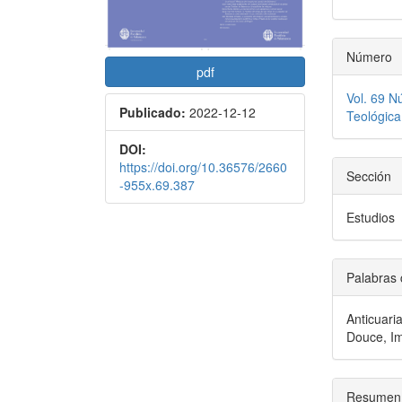
artículo
artícu
Número
pdf
Vol. 69 N
Publicado:
2022-12-12
Teológica
DOI:
https://doi.org/10.36576/2660
Sección
-955x.69.387
Estudios
Palabras 
Anticuari
Douce, Im
Resumen