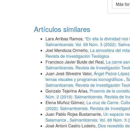
Más for
Artículos similares
Lara Arribas Ramos,
"En ella la divinidad no
Salmanticensis: Vol. 69 Núm. 3 (2022): Salman
Joel Mendoza Ormeño,
La atmosfera del mil
Revista de Investigación Teológica
Francisco Javier Buide del Real,
La carne san
Salmanticensis. Revista de Investigación Teol
Juan José Silvestre Valor,
Ángel Pazos-López. 
temas visuales y programas iconográficos
,
Sa
Salmanticensis. Revista de Investigación Teol
Gonzalo Tejerina Arias,
Proemio de la constit
Núm. 2 (2019): Salmanticensis. Revista de In
Elena Muñoz Gómez,
La cruz de Carne. Culto
(2022): Salmanticensis. Revista de Investigac
Juan Pablo Rojas Bustamante,
Un espacio res
Salamanca
,
Salmanticensis: Vol. 69 Núm. 3 (
José Antoni Castro Lodeiro,
Dios revestido de