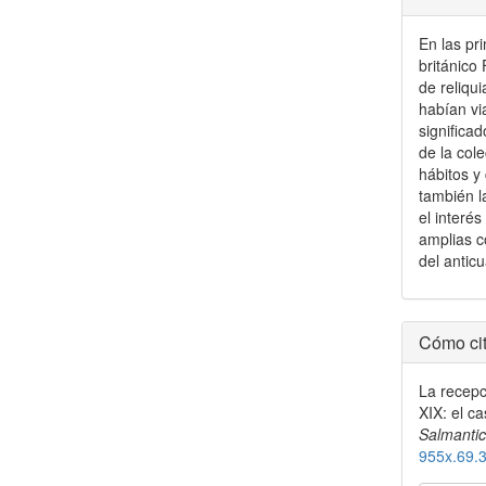
En las pr
británico
de reliqu
habían via
significa
de la col
hábitos y
también l
el interé
amplias c
del anticu
Detal
Cómo cit
del
La recepci
artícu
XIX: el c
Salmantic
955x.69.