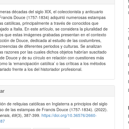
imeras décadas del siglo XIX, el coleccionista y anticuario
 Francis Douce (1757-1834) adquirió numerosas estampas
ias católicas, principalmente a través de conocidos que
jado a Italia. En este artículo, se considera la pluralidad de
dos que estas imágenes grabadas presentan en el contexto
ección de Douce, dedicada al estudio de las costumbres,
 creencias de diferentes periodos y culturas. Se analizan
as razones por las cuales dichos objetos habrían suscitado
s de Douce y de su círculo en relación con cuestiones más
omo la ‘emancipación católica’ o las críticas a los métodos
ariado frente a los del historiador profesional.
les
ar
ón de reliquias católicas en Inglaterra a principios del siglo
lo
aso de las estampas de Francis Douce (1757-1834). (2022).
ensis
,
69
(3), 387-399.
https://doi.org/10.36576/2660-
387