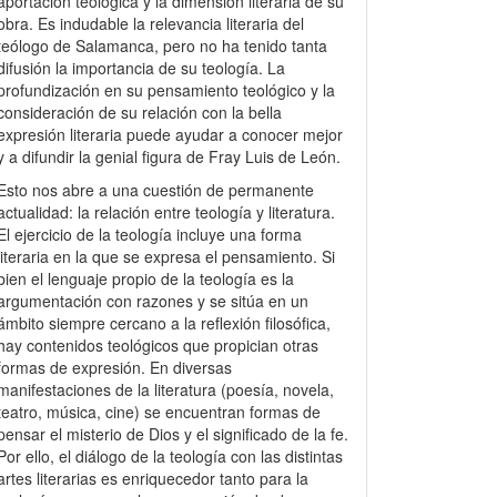
aportación teológica y la dimensión literaria de su
obra. Es indudable la relevancia literaria del
teólogo de Salamanca, pero no ha tenido tanta
difusión la importancia de su teología. La
profundización en su pensamiento teológico y la
consideración de su relación con la bella
expresión literaria puede ayudar a conocer mejor
y a difundir la genial figura de Fray Luis de León.
Esto nos abre a una cuestión de permanente
actualidad: la relación entre teología y literatura.
El ejercicio de la teología incluye una forma
literaria en la que se expresa el pensamiento. Si
bien el lenguaje propio de la teología es la
argumentación con razones y se sitúa en un
ámbito siempre cercano a la reflexión filosófica,
hay contenidos teológicos que propician otras
formas de expresión. En diversas
manifestaciones de la literatura (poesía, novela,
teatro, música, cine) se encuentran formas de
pensar el misterio de Dios y el significado de la fe.
Por ello, el diálogo de la teología con las distintas
artes literarias es enriquecedor tanto para la