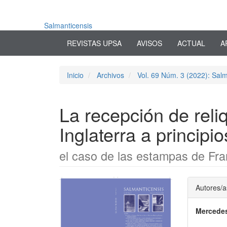
Navegación
principal
Contenido
Salmanticensis
principal
REVISTAS UPSA
AVISOS
ACTUAL
A
Barra
lateral
Inicio
Archivos
Vol. 69 Núm. 3 (2022): Salm
La recepción de reli
Inglaterra a principio
el caso de las estampas de Fr
Barra
Conte
Autores/a
lateral
princi
Mercede
del
del