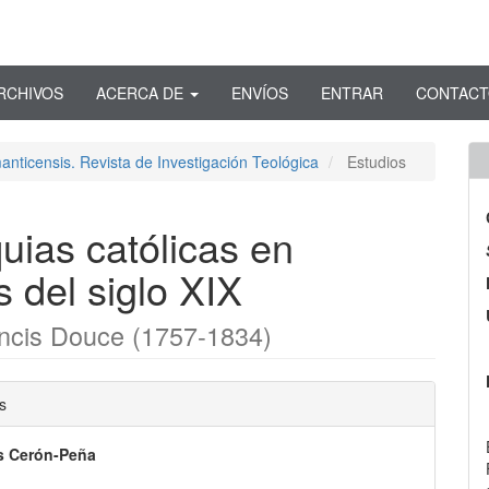
RCHIVOS
ACERCA DE
ENVÍOS
ENTRAR
CONTAC
anticensis. Revista de Investigación Teológica
Estudios
quias católicas en
s del siglo XIX
ancis Douce (1757-1834)
nido
s
pal
s Cerón-Peña