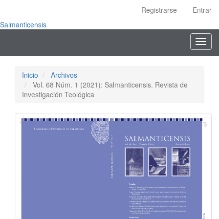
Navegación
Registrarse
Entrar
principal
Contenido
Salmanticensis
principal
Toggl
Barra
navig
lateral
Inicio
Archivos
Vol. 68 Núm. 1 (2021): Salmanticensis. Revista de
Investigación Teológica