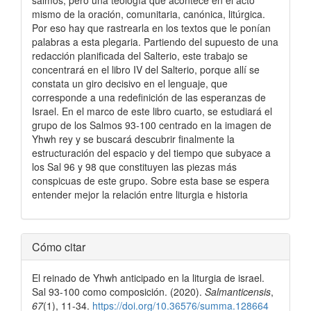
salmos; pero una teología que acontece en el acto
mismo de la oración, comunitaria, canónica, litúrgica.
Por eso hay que rastrearla en los textos que le ponían
palabras a esta plegaria. Partiendo del supuesto de una
redacción planificada del Salterio, este trabajo se
concentrará en el libro IV del Salterio, porque allí se
constata un giro decisivo en el lenguaje, que
corresponde a una redefinición de las esperanzas de
Israel. En el marco de este libro cuarto, se estudiará el
grupo de los Salmos 93-100 centrado en la imagen de
Yhwh rey y se buscará descubrir finalmente la
estructuración del espacio y del tiempo que subyace a
los Sal 96 y 98 que constituyen las piezas más
conspicuas de este grupo. Sobre esta base se espera
entender mejor la relación entre liturgia e historia
Detalles
Cómo citar
del
El reinado de Yhwh anticipado en la liturgia de israel.
artículo
Sal 93-100 como composición. (2020).
Salmanticensis
,
67
(1), 11-34.
https://doi.org/10.36576/summa.128664