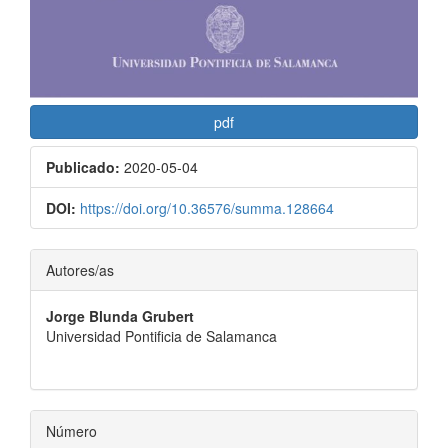
pdf
Publicado:
2020-05-04
DOI:
https://doi.org/10.36576/summa.128664
Contenido
Autores/as
principal
Jorge Blunda Grubert
del
Universidad Pontificia de Salamanca
artículo
Número