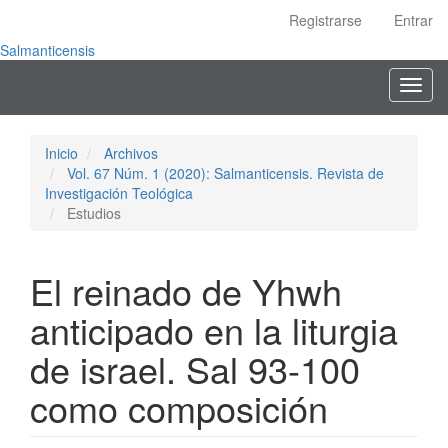
Navegación
Registrarse
Entrar
principal
Contenido
Salmanticensis
principal
Toggl
Barra
navig
lateral
Inicio
Archivos
Vol. 67 Núm. 1 (2020): Salmanticensis. Revista de
Investigación Teológica
Estudios
El reinado de Yhwh
anticipado en la liturgia
de israel. Sal 93-100
como composición