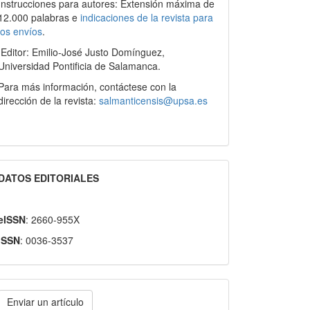
Instrucciones para autores: Extensión máxima de
12.000 palabras e
indicaciones de la revista para
los envíos
.
Editor: Emilio-José Justo Domínguez,
Universidad Pontificia de Salamanca.
Para más información, contáctese con la
dirección de la revista:
salmanticensis@upsa.es
DATOS EDITORIALES
eISSN
: 2660-955X
ISSN
: 0036-3537
nviar
Enviar un artículo