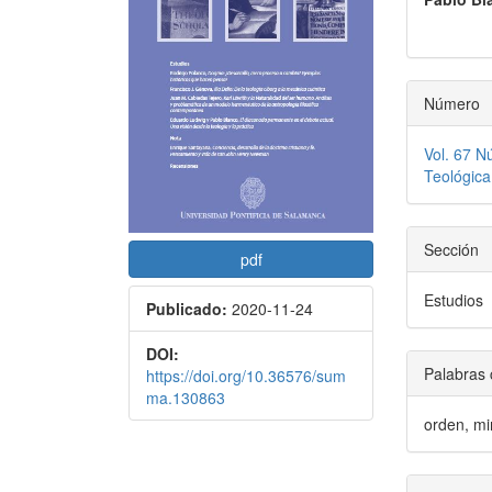
artículo
artícu
Número
Vol. 67 N
Teológica
Sección
pdf
Estudios
Publicado:
2020-11-24
DOI:
Palabras 
https://doi.org/10.36576/sum
ma.130863
orden, min