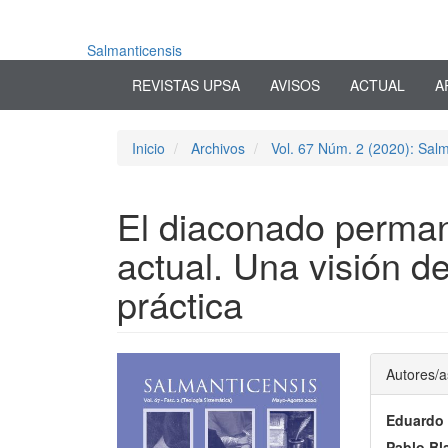
Navegación
principal
Contenido
Salmanticensis
principal
REVISTAS UPSA
AVISOS
ACTUAL
A
Barra
lateral
Inicio
Archivos
Vol. 67 Núm. 2 (2020): Salm
El diaconado perman
actual. Una visión de
práctica
Barra
Conte
Autores/a
lateral
princi
Eduardo
del
del
Pablo Bl