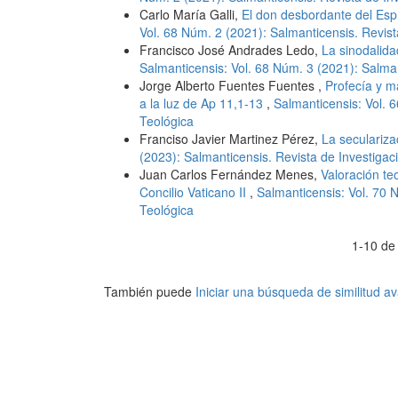
Carlo María Galli,
El don desbordante del Espí
Vol. 68 Núm. 2 (2021): Salmanticensis. Revist
Francisco José Andrades Ledo,
La sinodalidad
Salmanticensis: Vol. 68 Núm. 3 (2021): Salman
Jorge Alberto Fuentes Fuentes ,
Profecía y ma
a la luz de Ap 11,1-13
,
Salmanticensis: Vol. 
Teológica
Franciso Javier Martinez Pérez,
La seculariz
(2023): Salmanticensis. Revista de Investigac
Juan Carlos Fernández Menes,
Valoración te
Concilio Vaticano II
,
Salmanticensis: Vol. 70 
Teológica
1-10 de
También puede
Iniciar una búsqueda de similitud 