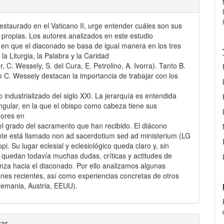
restaurado en el Vaticano II, urge entender cuáles son sus
 propias. Los autores analizados en este estudio
 en que el diaconado se basa de igual manera en los tres
 la Liturgia, la Palabra y la Caridad
, C. Wessely, S. del Cura, E. Petrolino, A. Ivorra). Tanto B.
 C. Wessely destacan la importancia de trabajar con los
 industrializado del siglo XXI. La jerarquía es entendida
ngular, en la que el obispo como cabeza tiene sus
dores en
el grado del sacramento que han recibido. El diácono
e está llamado non ad sacerdotium sed ad ministerium (LG
pi. Su lugar eclesial y eclesiológico queda claro y, sin
quedan todavía muchas dudas, críticas y actitudes de
nza hacia el diaconado. Por ello analizamos algunas
ones recientes, así como experiencias concretas de otros
lemania, Austria, EEUU).
les
ar