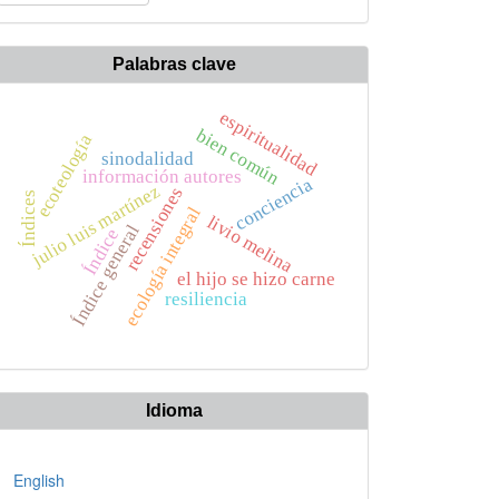
n
rtículo
Palabras clave
espiritualidad
bien común
ecoteología
sinodalidad
información autores
conciencia
julio luis martínez
recensiones
Índices
ecología integral
livio melina
Índice general
Índice
el hijo se hizo carne
resiliencia
Idioma
English