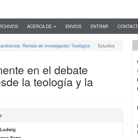
RCHIVOS
ACERCA DE
ENVÍOS
ENTRAR
CONTAC
anticensis. Revista de Investigación Teológica
Estudios
ente en el debate
sde la teología y la
nido
s
pal
 Ludwig
anco Sarto