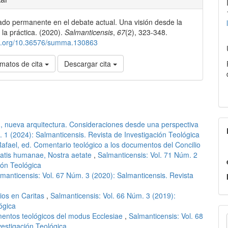
ado permanente en el debate actual. Una visión desde la
lo
 la práctica. (2020).
Salmanticensis
,
67
(2), 323-348.
doi.org/10.36576/summa.130863
matos de cita
Descargar cita
?, nueva arquitectura. Consideraciones desde una perspectiva
 1 (2024): Salmanticensis. Revista de Investigación Teológica
fael, ed. Comentario teológico a los documentos del Concilio
gnitatis humanae, Nostra aetate
,
Salmanticensis: Vol. 71 Núm. 2
ión Teológica
manticensis: Vol. 67 Núm. 3 (2020): Salmanticensis. Revista
ios en Caritas
,
Salmanticensis: Vol. 66 Núm. 3 (2019):
ógica
E
mentos teológicos del modus Ecclesiae
,
Salmanticensis: Vol. 68
vestigación Teológica