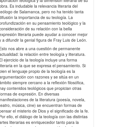
aportación teológica y la dimensión literaria de su
obra. Es indudable la relevancia literaria del
teólogo de Salamanca, pero no ha tenido tanta
difusión la importancia de su teología. La
profundización en su pensamiento teológico y la
consideración de su relación con la bella
expresión literaria puede ayudar a conocer mejor
y a difundir la genial figura de Fray Luis de León.
Esto nos abre a una cuestión de permanente
actualidad: la relación entre teología y literatura.
El ejercicio de la teología incluye una forma
literaria en la que se expresa el pensamiento. Si
bien el lenguaje propio de la teología es la
argumentación con razones y se sitúa en un
ámbito siempre cercano a la reflexión filosófica,
hay contenidos teológicos que propician otras
formas de expresión. En diversas
manifestaciones de la literatura (poesía, novela,
teatro, música, cine) se encuentran formas de
pensar el misterio de Dios y el significado de la fe.
Por ello, el diálogo de la teología con las distintas
artes literarias es enriquecedor tanto para la