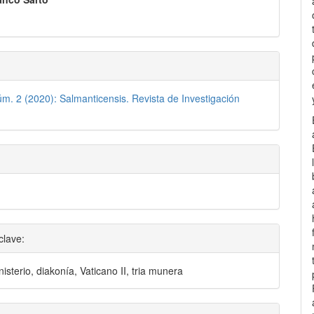
lo
úm. 2 (2020): Salmanticensis. Revista de Investigación
clave:
isterio, diakonía, Vaticano II, tria munera