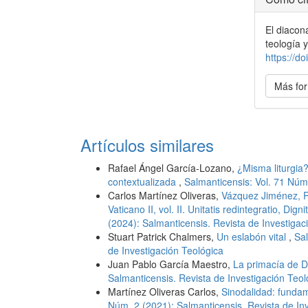
del
El diacon
artícu
teología y
https://
Más for
Artículos similares
Rafael Ángel García-Lozano,
¿Misma liturgia
contextualizada
,
Salmanticensis: Vol. 71 Núm.
Carlos Martínez Oliveras,
Vázquez Jiménez, Ra
Vaticano II, vol. II. Unitatis redintegratio, Di
(2024): Salmanticensis. Revista de Investigac
Stuart Patrick Chalmers,
Un eslabón vital
,
Sal
de Investigación Teológica
Juan Pablo García Maestro,
La primacía de D
Salmanticensis. Revista de Investigación Teol
Martínez Oliveras Carlos,
Sinodalidad: funda
Núm. 2 (2021): Salmanticensis. Revista de In