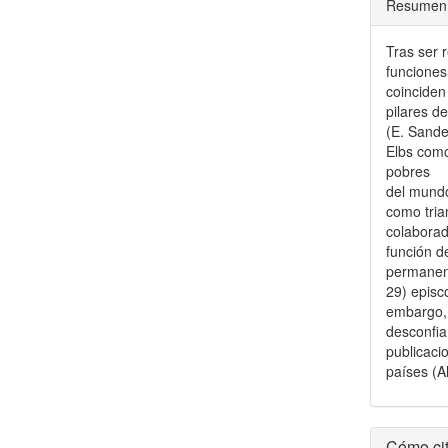
Resumen
Tras ser 
funciones
coinciden
pilares de
(E. Sander
Elbs como
pobres
del mundo
como tria
colabora
función d
permanent
29) episco
embargo, 
desconfia
publicaci
países (A
Detal
Cómo cit