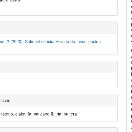
lo
úm. 2 (2020): Salmanticensis. Revista de Investigación
clave:
isterio, diakonía, Vaticano II, tria munera