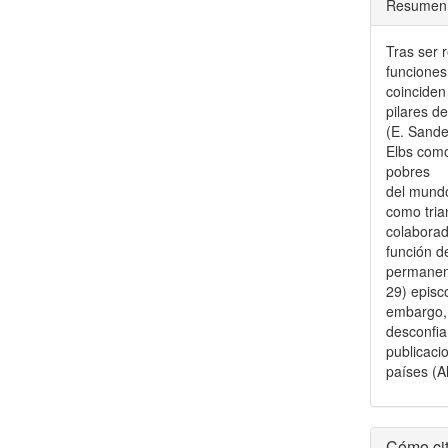
Resumen
Tras ser 
funciones
coinciden
pilares de
(E. Sander
Elbs como
pobres
del mundo
como tria
colabora
función d
permanent
29) episco
embargo, 
desconfia
publicaci
países (A
Detal
Cómo cit