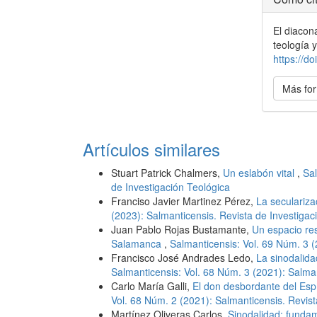
del
El diacon
artícu
teología y
https://
Más for
Artículos similares
Stuart Patrick Chalmers,
Un eslabón vital
,
Sal
de Investigación Teológica
Franciso Javier Martinez Pérez,
La seculariz
(2023): Salmanticensis. Revista de Investigac
Juan Pablo Rojas Bustamante,
Un espacio res
Salamanca
,
Salmanticensis: Vol. 69 Núm. 3 (
Francisco José Andrades Ledo,
La sinodalidad
Salmanticensis: Vol. 68 Núm. 3 (2021): Salman
Carlo María Galli,
El don desbordante del Espí
Vol. 68 Núm. 2 (2021): Salmanticensis. Revist
Martínez Oliveras Carlos,
Sinodalidad: funda