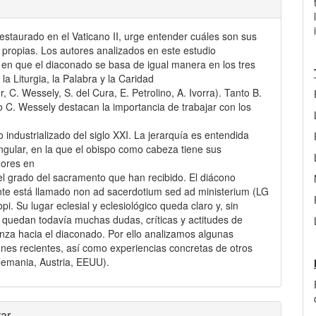
restaurado en el Vaticano II, urge entender cuáles son sus
 propias. Los autores analizados en este estudio
 en que el diaconado se basa de igual manera en los tres
 la Liturgia, la Palabra y la Caridad
, C. Wessely, S. del Cura, E. Petrolino, A. Ivorra). Tanto B.
 C. Wessely destacan la importancia de trabajar con los
 industrializado del siglo XXI. La jerarquía es entendida
ngular, en la que el obispo como cabeza tiene sus
dores en
el grado del sacramento que han recibido. El diácono
e está llamado non ad sacerdotium sed ad ministerium (LG
pi. Su lugar eclesial y eclesiológico queda claro y, sin
quedan todavía muchas dudas, críticas y actitudes de
nza hacia el diaconado. Por ello analizamos algunas
ones recientes, así como experiencias concretas de otros
lemania, Austria, EEUU).
les
ar