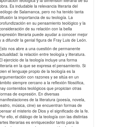
aportación teológica y la dimensión literaria de su
obra. Es indudable la relevancia literaria del
teólogo de Salamanca, pero no ha tenido tanta
difusión la importancia de su teología. La
profundización en su pensamiento teológico y la
consideración de su relación con la bella
expresión literaria puede ayudar a conocer mejor
y a difundir la genial figura de Fray Luis de León.
Esto nos abre a una cuestión de permanente
actualidad: la relación entre teología y literatura.
El ejercicio de la teología incluye una forma
literaria en la que se expresa el pensamiento. Si
bien el lenguaje propio de la teología es la
argumentación con razones y se sitúa en un
ámbito siempre cercano a la reflexión filosófica,
hay contenidos teológicos que propician otras
formas de expresión. En diversas
manifestaciones de la literatura (poesía, novela,
teatro, música, cine) se encuentran formas de
pensar el misterio de Dios y el significado de la fe.
Por ello, el diálogo de la teología con las distintas
artes literarias es enriquecedor tanto para la