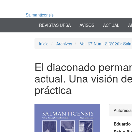
Navegación
principal
Contenido
Salmanticensis
principal
REVISTAS UPSA
AVISOS
ACTUAL
A
Barra
lateral
Inicio
Archivos
Vol. 67 Núm. 2 (2020): Salm
El diaconado perman
actual. Una visión de
práctica
Barra
Conte
Autores/a
lateral
princi
Eduardo
del
del
Pablo Bl