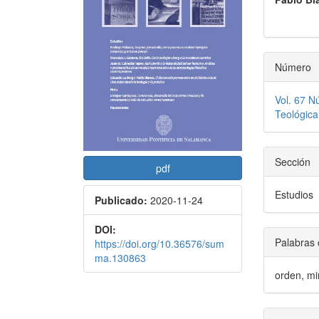
artículo
artícu
Número
Vol. 67 N
Teológica
Sección
pdf
Estudios
Publicado:
2020-11-24
DOI:
Palabras 
https://doi.org/10.36576/sum
ma.130863
orden, min