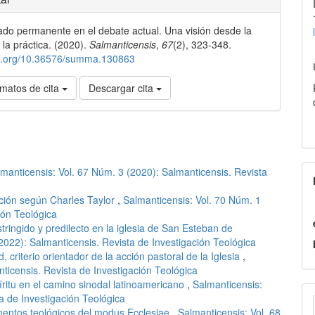
ado permanente en el debate actual. Una visión desde la
lo
 la práctica. (2020).
Salmanticensis
,
67
(2), 323-348.
doi.org/10.36576/summa.130863
matos de cita
Descargar cita
manticensis: Vol. 67 Núm. 3 (2020): Salmanticensis. Revista
ación según Charles Taylor
,
Salmanticensis: Vol. 70 Núm. 1
ión Teológica
tringido y predilecto en la iglesia de San Esteban de
2022): Salmanticensis. Revista de Investigación Teológica
, criterio orientador de la acción pastoral de la Iglesia
,
ticensis. Revista de Investigación Teológica
ritu en el camino sinodal latinoamericano
,
Salmanticensis:
E
a de Investigación Teológica
mentos teológicos del modus Ecclesiae
,
Salmanticensis: Vol. 68