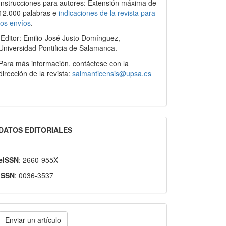
Instrucciones para autores: Extensión máxima de
12.000 palabras e
indicaciones de la revista para
los envíos
.
Editor: Emilio-José Justo Domínguez,
Universidad Pontificia de Salamanca.
Para más información, contáctese con la
dirección de la revista:
salmanticensis@upsa.es
DATOS EDITORIALES
eISSN
: 2660-955X
ISSN
: 0036-3537
nviar
Enviar un artículo