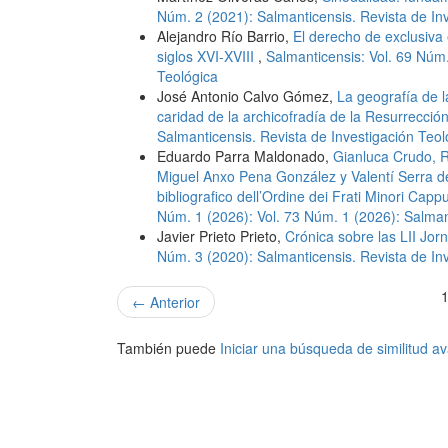
Núm. 2 (2021): Salmanticensis. Revista de In
Alejandro Río Barrio,
El derecho de exclusiva e
siglos XVI-XVIII
,
Salmanticensis: Vol. 69 Núm.
Teológica
José Antonio Calvo Gómez,
La geografía de l
caridad de la archicofradía de la Resurrecc
Salmanticensis. Revista de Investigación Teol
Eduardo Parra Maldonado,
Gianluca Crudo, R
Miguel Anxo Pena González y Valentí Serra d
bibliografico dell’Ordine dei Frati Minori Cappu
Núm. 1 (2026): Vol. 73 Núm. 1 (2026): Salmant
Javier Prieto Prieto,
Crónica sobre las LII Jo
Núm. 3 (2020): Salmanticensis. Revista de In
1
←
Anterior
También puede
Iniciar una búsqueda de similitud 