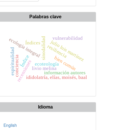
n
rtículo
Palabras clave
vulnerabilidad
sinodalidad
ecología integral
julio luis martínez
Índices
resiliencia
espiritualidad
Índice
conciencia
bien común
recensiones
ecoteología
livio melina
información autores
ididolatría, elías, moisés, baal
Idioma
English