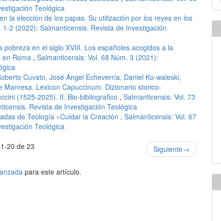
u
vestigación Teológica
a
n la elección de los papas. Su utilización por los reyes en los
 1-2 (2022): Salmanticensis. Revista de Investigación
a pobreza en el siglo XVIII. Los españoles acogidos a la
ión en Roma
,
Salmanticensis: Vol. 68 Núm. 3 (2021):
ógica
oberto Cuvato, José Ángel Echeverría, Daniel Ko-waleski,
e Manresa. Lexicon Capuccinum. Dizionario storico-
ccini (1525-2025). II. Bio-bibliografico
,
Salmanticensis: Vol. 73
icensis. Revista de Investigación Teológica
rnadas de Teología «Cuidar la Creación
,
Salmanticensis: Vol. 67
vestigación Teológica
1-20 de 23
Siguiente
→
avanzada
para este artículo.