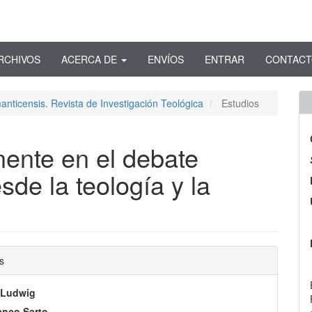
RCHIVOS
ACERCA DE
ENVÍOS
ENTRAR
CONTAC
anticensis. Revista de Investigación Teológica
Estudios
ente en el debate
sde la teología y la
nido
s
pal
 Ludwig
anco Sarto