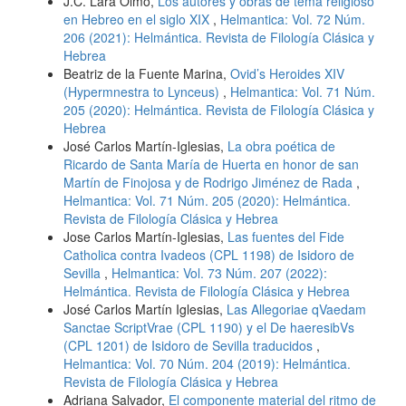
J.C. Lara Olmo,
Los autores y obras de tema religioso
en Hebreo en el siglo XIX
,
Helmantica: Vol. 72 Núm.
206 (2021): Helmántica. Revista de Filología Clásica y
Hebrea
Beatriz de la Fuente Marina,
Ovid’s Heroides XIV
(Hypermnestra to Lynceus)
,
Helmantica: Vol. 71 Núm.
205 (2020): Helmántica. Revista de Filología Clásica y
Hebrea
José Carlos Martín-Iglesias,
La obra poética de
Ricardo de Santa María de Huerta en honor de san
Martín de Finojosa y de Rodrigo Jiménez de Rada
,
Helmantica: Vol. 71 Núm. 205 (2020): Helmántica.
Revista de Filología Clásica y Hebrea
Jose Carlos Martín-Iglesias,
Las fuentes del Fide
Catholica contra Ivadeos (CPL 1198) de Isidoro de
Sevilla
,
Helmantica: Vol. 73 Núm. 207 (2022):
Helmántica. Revista de Filología Clásica y Hebrea
José Carlos Martín Iglesias,
Las Allegoriae qVaedam
Sanctae ScriptVrae (CPL 1190) y el De haeresibVs
(CPL 1201) de Isidoro de Sevilla traducidos
,
Helmantica: Vol. 70 Núm. 204 (2019): Helmántica.
Revista de Filología Clásica y Hebrea
Adriana Salvador,
El componente material del ritmo de