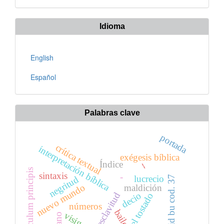
artículo
Idioma
English
Español
Palabras clave
portada
crítica textual
interpretación bíblica
exégesis bíblica
Índice
--
speculum principis
sintaxis
-
lucrecio
madrid bu cod. 37
negritud
nuevo mundo
maldición
decio
esclavitud
el tostado
números
baile
visigodos