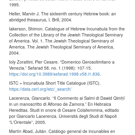
1995.
Heller, Marvin J. The sixteenth century Hebrew book: an
abridged thesaurus, I. Brill, 2004.
Iakerson, Shimon. Catalogue of Hebrew Incunabula from the
Collection of the Library of the Jewish Theological Seminary
of America. Vol. 1. The Jewish Theological Seminary of
America. The Jewish Theological Seminary of America,
2004.
Ioly Zorattini, Pier Cesare. “Domenico Gerosolimitano a
Venezia.” Sefarad 58, no. 1 (1998): 107-15.
https://doi.org/10.3989/sefarad.1998.v58.i1.836
.
ISTC = Incunabula Short Title Catalogue (ISTC).
https://data.cerl.org/istc/_search/
Lacerenza, Giancarlo. “Il Commento ai Salmi di Dawid Qimḥî
in un manoscritto di Alfonso de Zamora.” En Hebraica
Hereditas. Studi in onore di Cesare Colafemmina, editado
por Giancarlo Lacerenza. Università degli Studi di Napoli
“L'Orientale”, 2005.
Martín Abad, Julián. Catálogo general de incunables en