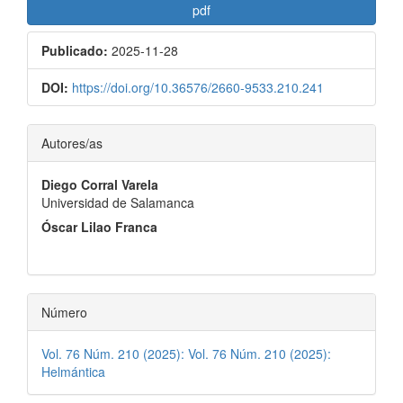
pdf
Publicado:
2025-11-28
DOI:
https://doi.org/10.36576/2660-9533.210.241
Contenido
Autores/as
principal
Diego Corral Varela
del
Universidad de Salamanca
artículo
Óscar Lilao Franca
Número
Vol. 76 Núm. 210 (2025): Vol. 76 Núm. 210 (2025):
Helmántica