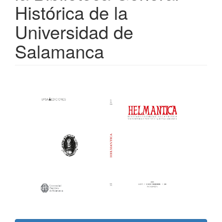
Histórica de la
Universidad de
Salamanca
Barra
lateral
del
artículo