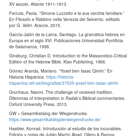
XV secolo. Atlante 1911-1913.
Ferruta, Paola. “Simone Luzzatto e la sua cerchia familiare.”
En Filosofo e Rabbino nella Venezia del Seicento, editado
por G. Veltri. Aracne, 2015.
García-Jalón de la Lama, Santiago. La gramática hebrea en
Europa en el siglo XVI. Publicaciones Universidad Pontificia
de Salamanca, 1998.
Ginsburg, Christian D. Introduction to the Massoretico-Critical
Edition of the Hebrew Bible. Ktav Publishing, 1966.
Gómez Aranda, Mariano. “Yosef ben Isaac Qimhi.” En
Historia Hispánica.
https://historia-
hispanica.rah.es/biografias/37535-yosef-ben-isaac-qimhi
Grunhaus, Naomi. The challenge of received tradition.
Dilemmas of interpretation in Radak’s Biblical commentaries.
Oxford University Press, 2013.
GW = Gesamtkatalog der Wiegendrucke.
https://www.gesamtkatalogderwiegendrucke.de/
Haebler, Konrad. Introducción al estudio de los incunables.
Edición y notas de Julián Martín Abad. Ollero & Ramos,