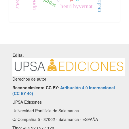
cipriano
henri hyvernat
Edita:
Derechos de autor:
Reconocimiento CC BY:
Atribución 4.0 Internacional
(CC BY 40)
UPSA Ediciones
Universidad Pontificia de Salamanca
C/ Compañía 5 · 37002 · Salamanca · ESPAÑA
Tfno: +34 923 277 128