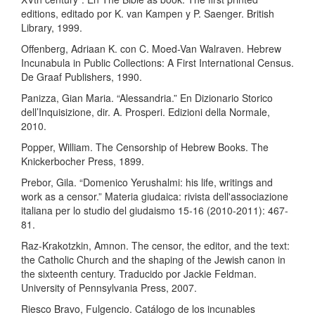
editions, editado por K. van Kampen y P. Saenger. British
Library, 1999.
Offenberg, Adriaan K. con C. Moed-Van Walraven. Hebrew
Incunabula in Public Collections: A First International Census.
De Graaf Publishers, 1990.
Panizza, Gian Maria. “Alessandria.” En Dizionario Storico
dell’Inquisizione, dir. A. Prosperi. Edizioni della Normale,
2010.
Popper, William. The Censorship of Hebrew Books. The
Knickerbocher Press, 1899.
Prebor, Gila. “Domenico Yerushalmi: his life, writings and
work as a censor.” Materia giudaica: rivista dell'associazione
italiana per lo studio del giudaismo 15-16 (2010-2011): 467-
81.
Raz-Krakotzkin, Amnon. The censor, the editor, and the text:
the Catholic Church and the shaping of the Jewish canon in
the sixteenth century. Traducido por Jackie Feldman.
University of Pennsylvania Press, 2007.
Riesco Bravo, Fulgencio. Catálogo de los incunables