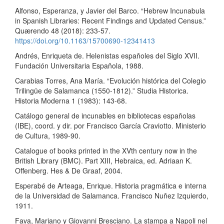
Alfonso, Esperanza, y Javier del Barco. “Hebrew Incunabula
in Spanish Libraries: Recent Findings and Updated Census.”
Quærendo 48 (2018): 233-57.
https://doi.org/10.1163/15700690-12341413
Andrés, Enriqueta de. Helenistas españoles del Siglo XVII.
Fundación Universitaria Española, 1988.
Carabias Torres, Ana María. “Evolución histórica del Colegio
Trilingüe de Salamanca (1550-1812).” Studia Historica.
Historia Moderna 1 (1983): 143-68.
Catálogo general de incunables en bibliotecas españolas
(IBE), coord. y dir. por Francisco García Craviotto. Ministerio
de Cultura, 1989-90.
Catalogue of books printed in the XVth century now in the
British Library (BMC). Part XIII, Hebraica, ed. Adriaan K.
Offenberg. Hes & De Graaf, 2004.
Esperabé de Arteaga, Enrique. Historia pragmática e interna
de la Universidad de Salamanca. Francisco Nuñez Izquierdo,
1911.
Fava, Mariano y Giovanni Bresciano. La stampa a Napoli nel