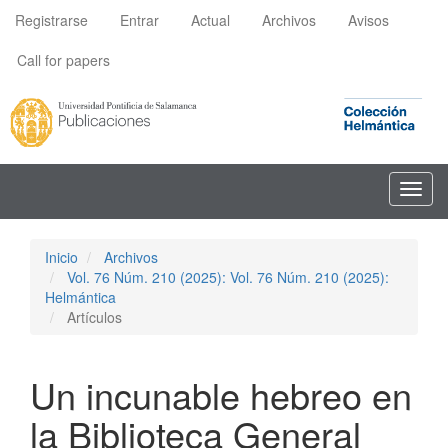
Navegación
Registrarse
Entrar
Actual
Archivos
Avisos
principal
Contenido
Call for papers
principal
Barra
lateral
Toggl
navig
Inicio
Archivos
Vol. 76 Núm. 210 (2025): Vol. 76 Núm. 210 (2025):
Helmántica
Artículos
Un incunable hebreo en
la Biblioteca General