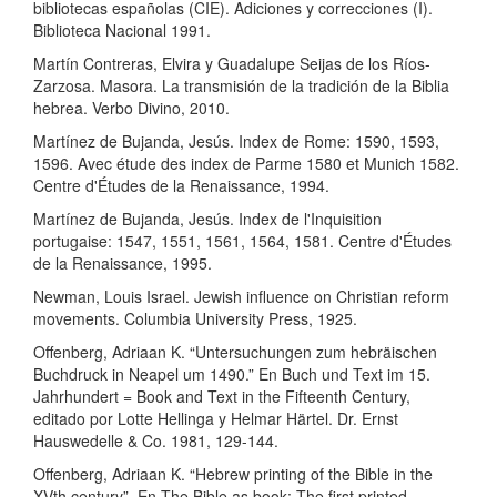
bibliotecas españolas (CIE). Adiciones y correcciones (I).
Biblioteca Nacional 1991.
Martín Contreras, Elvira y Guadalupe Seijas de los Ríos-
Zarzosa. Masora. La transmisión de la tradición de la Biblia
hebrea. Verbo Divino, 2010.
Martínez de Bujanda, Jesús. Index de Rome: 1590, 1593,
1596. Avec étude des index de Parme 1580 et Munich 1582.
Centre d'Études de la Renaissance, 1994.
Martínez de Bujanda, Jesús. Index de l'Inquisition
portugaise: 1547, 1551, 1561, 1564, 1581. Centre d'Études
de la Renaissance, 1995.
Newman, Louis Israel. Jewish influence on Christian reform
movements. Columbia University Press, 1925.
Offenberg, Adriaan K. “Untersuchungen zum hebräischen
Buchdruck in Neapel um 1490.” En Buch und Text im 15.
Jahrhundert = Book and Text in the Fifteenth Century,
editado por Lotte Hellinga y Helmar Härtel. Dr. Ernst
Hauswedelle & Co. 1981, 129-144.
Offenberg, Adriaan K. “Hebrew printing of the Bible in the
XVth century”. En The Bible as book: The first printed