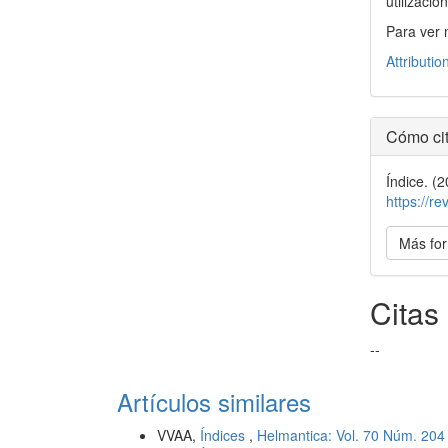
utilizació
Para ver 
Attributio
Cómo cit
Índice. (
https://r
Más for
Citas
--
Artículos similares
VVAA,
Índices
,
Helmantica: Vol. 70 Núm. 204 