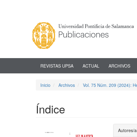
Navegación
principal
Contenido
principal
Barra
lateral
REVISTAS UPSA
ACTUAL
ARCHIVOS
Inicio
Archivos
Vol. 75 Núm. 209 (2024): He
Índice
Barra
Conte
Autores/a