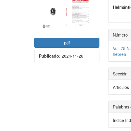
lateral
princi
Helmánti
del
del
artículo
artícu
Número
pdf
Vol. 75 N
hebrea
Publicado:
2024-11-26
Sección
Artículos
Palabras 
Índice In