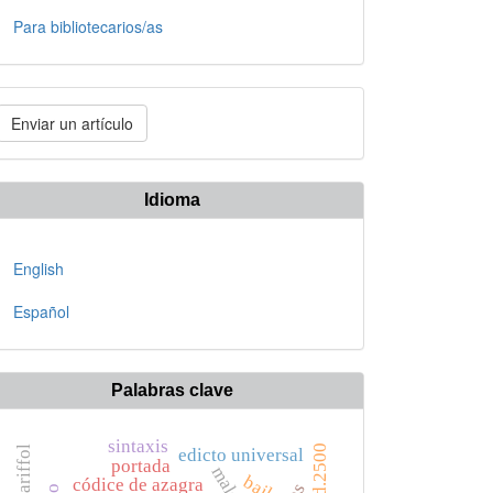
Para bibliotecarios/as
nviar
Enviar un artículo
n
rtículo
Idioma
English
Español
Palabras clave
sintaxis
edicto universal
portada
baile
códice de azagra