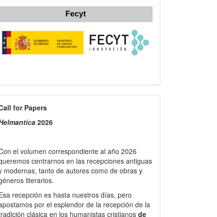
Fecyt
all
Call for Papers
or
Helmantica
2026
apers
Con el volumen correspondiente al año 2026
queremos centrarnos en las recepciones antiguas
y modernas, tanto de autores como de obras y
géneros literarios.
Esa recepción es hasta nuestros días, pero
apostamos por el esplendor de la recepción de la
tradición clásica en los humanistas cristianos
de