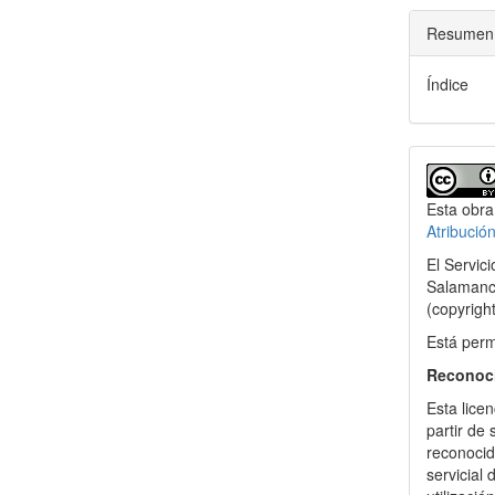
Resumen
Índice
Detal
del
Esta obra
artícu
Atribució
El Servic
Salamanca
(copyrigh
Está permi
Reconoc
Esta licen
partir de
reconocida
servicial