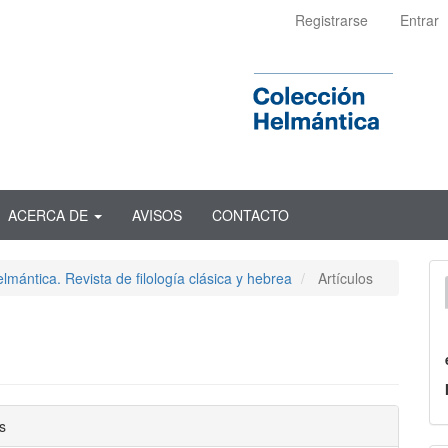
Registrarse
Entrar
ACERCA DE
AVISOS
CONTACTO
lmántica. Revista de filología clásica y hebrea
Artículos
nido
s