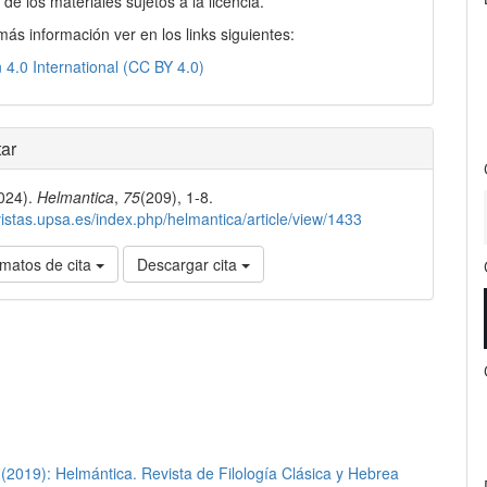
n de los materiales sujetos a la licencia.
más información ver en los links siguientes:
n 4.0 International (CC BY 4.0)
ar
2024).
Helmantica
,
75
(209), 1-8.
evistas.upsa.es/index.php/helmantica/article/view/1433
matos de cita
Descargar cita
(2019): Helmántica. Revista de Filología Clásica y Hebrea