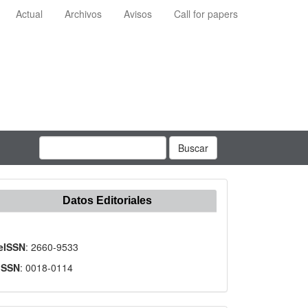
Actual
Archivos
Avisos
Call for papers
Buscar
Datos Editoriales
eISSN
: 2660-9533
ISSN
: 0018-0114