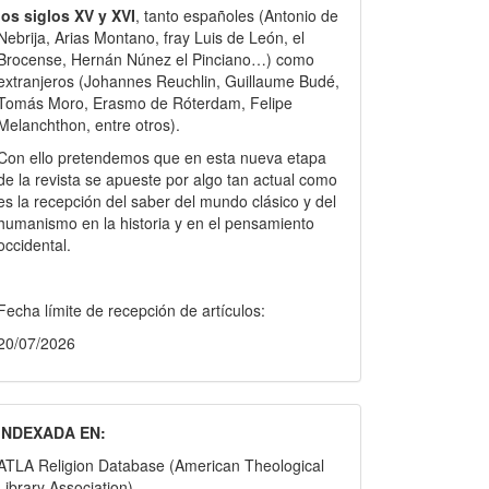
los siglos XV y XVI
, tanto españoles (Antonio de
Nebrija, Arias Montano, fray Luis de León, el
Brocense, Hernán Núnez el Pinciano…) como
extranjeros (Johannes Reuchlin, Guillaume Budé,
Tomás Moro, Erasmo de Róterdam, Felipe
Melanchthon, entre otros).
Con ello pretendemos que en esta nueva etapa
de la revista se apueste por algo tan actual como
es la recepción del saber del mundo clásico y del
humanismo en la historia y en el pensamiento
occidental.
Fecha límite de recepción de artículos:
20/07/2026
INDEXADA EN:
ATLA Religion Database (American Theological
Library Association)