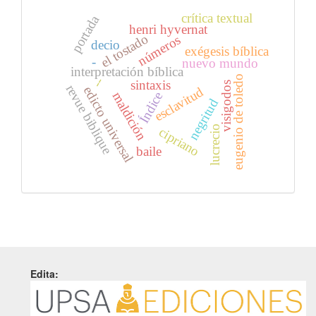
crítica textual
portada
henri hyvernat
el tostado
números
decio
exégesis bíblica
-
nuevo mundo
interpretación bíblica
eugenio de toledo
--
sintaxis
visigodos
revue biblique
edicto universal
esclavitud
maldición
Índice
negritud
lucrecio
cipriano
baile
Edita: