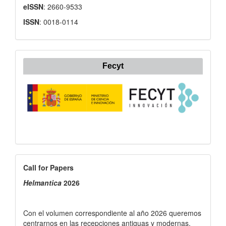
eISSN
: 2660-9533
ISSN
: 0018-0114
Fecyt
Call
Call for Papers
for
Helmantica
2026
Papers
Con el volumen correspondiente al año 2026 queremos
centrarnos en las recepciones antiguas y modernas,