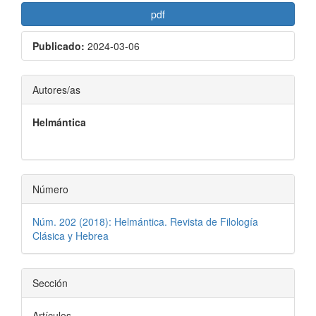
Barra
pdf
lateral
Publicado:
2024-03-06
del
artículo
Contenido
Autores/as
principal
Helmántica
del
artículo
Número
Núm. 202 (2018): Helmántica. Revista de Filología
Clásica y Hebrea
Sección
Artículos