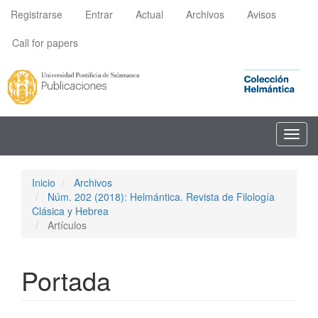
Navegación
Registrarse
Entrar
Actual
Archivos
Avisos
principal
Contenido
Call for papers
principal
Barra
lateral
Toggl
navig
Inicio
Archivos
Núm. 202 (2018): Helmántica. Revista de Filología
Clásica y Hebrea
Artículos
Portada