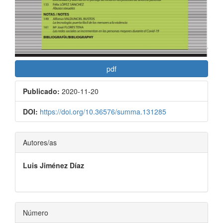
pdf
Publicado:
2020-11-20
DOI:
https://doi.org/10.36576/summa.131285
Contenido
Autores/as
principal
Luis Jiménez Díaz
del
artículo
Número