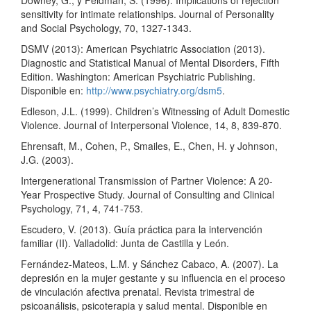
Downey, G., y Feldman, S. (1996). Implications of rejection
sensitivity for intimate relationships. Journal of Personality
and Social Psychology, 70, 1327-1343.
DSMV (2013): American Psychiatric Association (2013).
Diagnostic and Statistical Manual of Mental Disorders, Fifth
Edition. Washington: American Psychiatric Publishing.
Disponible en:
http://www.psychiatry.org/dsm5
.
Edleson, J.L. (1999). Children’s Witnessing of Adult Domestic
Violence. Journal of Interpersonal Violence, 14, 8, 839-870.
Ehrensaft, M., Cohen, P., Smailes, E., Chen, H. y Johnson,
J.G. (2003).
Intergenerational Transmission of Partner Violence: A 20-
Year Prospective Study. Journal of Consulting and Clinical
Psychology, 71, 4, 741-753.
Escudero, V. (2013). Guía práctica para la intervención
familiar (II). Valladolid: Junta de Castilla y León.
Fernández-Mateos, L.M. y Sánchez Cabaco, A. (2007). La
depresión en la mujer gestante y su influencia en el proceso
de vinculación afectiva prenatal. Revista trimestral de
psicoanálisis, psicoterapia y salud mental. Disponible en