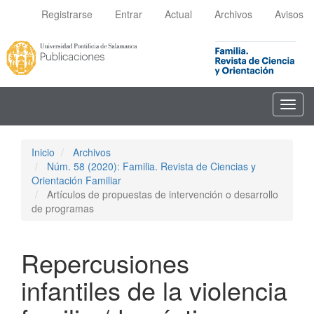
Navegación
Registrarse
Entrar
Actual
Archivos
Avisos
principal
Contenido
principal
Barra
lateral
Toggl
navig
Inicio
Archivos
Núm. 58 (2020): Familia. Revista de Ciencias y
Orientación Familiar
Artículos de propuestas de intervención o desarrollo
de programas
Repercusiones
infantiles de la violencia