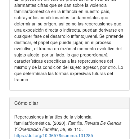
alarmantes cifras que se dan sobre la violencia
familiar/doméstica en la infancia en nuestro país,
subrayar los condicionantes fundamentales que
determinan su origen, así como las repercusiones que,
una exposición directa o indirecta, puedan derivarse en
cualquier fase del desarrollo infantojuvenil. Se pretende
destacar, el papel que puede jugar, en el proceso
evolutivo, el trauma en razón al momento evolutivo del
sujeto afecto, por un lado, lo que proporcionará
características específicas a las repercusiones del
mismo y de la condición del sujeto agresor, por otro. Lo
que determinará las formas expresivas futuras del
trauma
Detalles
Cómo citar
del
Repercusiones infantiles de la violencia
artículo
familiar/doméstica. (2020).
Familia. Revista De Ciencia
Y Orientación Familiar
,
58
, 99-115.
https://doi.org/10.36576/summa.131285