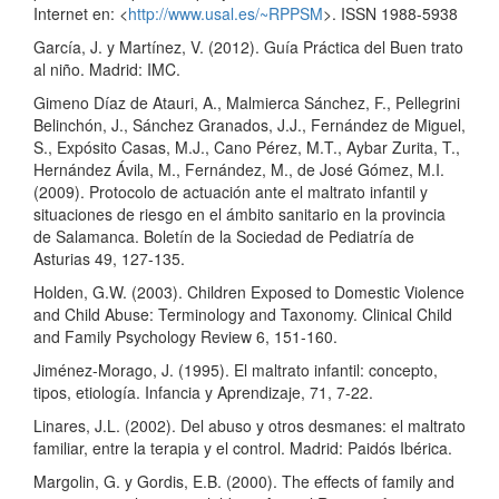
Internet en: <
http://www.usal.es/~RPPSM
>. ISSN 1988-5938
García, J. y Martínez, V. (2012). Guía Práctica del Buen trato
al niño. Madrid: IMC.
Gimeno Díaz de Atauri, A., Malmierca Sánchez, F., Pellegrini
Belinchón, J., Sánchez Granados, J.J., Fernández de Miguel,
S., Expósito Casas, M.J., Cano Pérez, M.T., Aybar Zurita, T.,
Hernández Ávila, M., Fernández, M., de José Gómez, M.I.
(2009). Protocolo de actuación ante el maltrato infantil y
situaciones de riesgo en el ámbito sanitario en la provincia
de Salamanca. Boletín de la Sociedad de Pediatría de
Asturias 49, 127-135.
Holden, G.W. (2003). Children Exposed to Domestic Violence
and Child Abuse: Terminology and Taxonomy. Clinical Child
and Family Psychology Review 6, 151-160.
Jiménez-Morago, J. (1995). El maltrato infantil: concepto,
tipos, etiología. Infancia y Aprendizaje, 71, 7-22.
Linares, J.L. (2002). Del abuso y otros desmanes: el maltrato
familiar, entre la terapia y el control. Madrid: Paidós Ibérica.
Margolin, G. y Gordis, E.B. (2000). The effects of family and