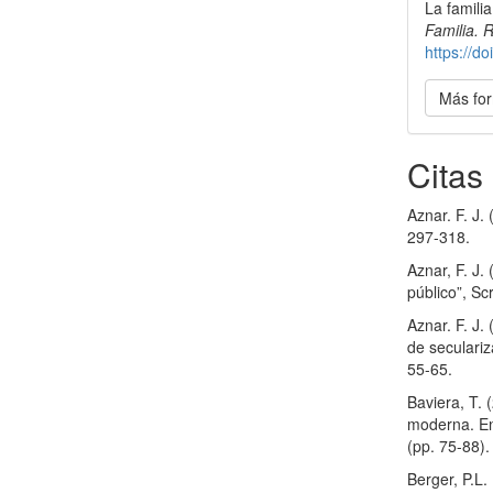
La famili
artícu
Familia. 
https://
Más for
Citas
Aznar. F. J.
297-318.
Aznar, F. J.
público”, Sc
Aznar. F. J.
de seculariz
55-65.
Baviera, T. 
moderna. En 
(pp. 75-88)
Berger, P.L.