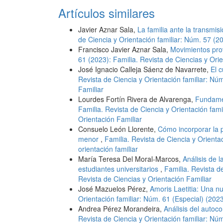
Artículos similares
Javier Aznar Sala,
La familia ante la transmis
de Ciencia y Orientación familiar: Núm. 57 (201
Francisco Javier Aznar Sala,
Movimientos pr
61 (2023): Familia. Revista de Ciencias y Orie
José Ignacio Calleja Sáenz de Navarrete,
El 
Revista de Ciencia y Orientación familiar: Nú
Familiar
Lourdes Fortín Rivera de Alvarenga,
Fundamen
Familia. Revista de Ciencia y Orientación fami
Orientación Familiar
Consuelo León Llorente,
Cómo incorporar la pe
menor
,
Familia. Revista de Ciencia y Orientac
orientación familiar
María Teresa Del Moral-Marcos,
Análisis de l
estudiantes universitarios
,
Familia. Revista d
Revista de Ciencias y Orientación Familiar
José Mazuelos Pérez,
Amoris Laetitia: Una n
Orientación familiar: Núm. 61 (Especial) (202
Andrea Pérez Morandeira,
Análisis del autoco
Revista de Ciencia y Orientación familiar: Nú