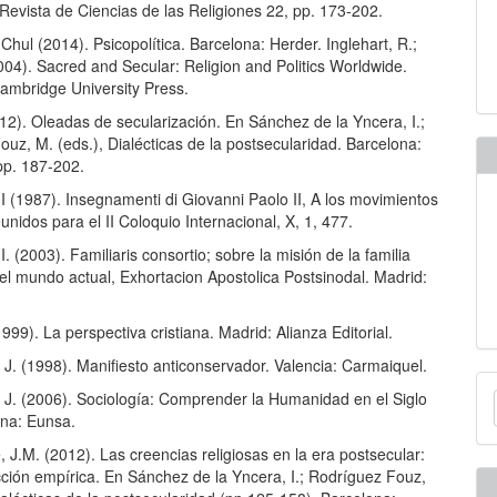
 Revista de Ciencias de las Religiones 22, pp. 173-202.
hul (2014). Psicopolítica. Barcelona: Herder. Inglehart, R.;
2004). Sacred and Secular: Religion and Politics Worldwide.
ambridge University Press.
12). Oleadas de secularización. En Sánchez de la Yncera, I.;
uz, M. (eds.), Dialécticas de la postsecularidad. Barcelona:
pp. 187-202.
I (1987). Insegnamenti di Giovanni Paolo II, A los movimientos
eunidos para el II Coloquio Internacional, X, 1, 477.
I. (2003). Familiaris consortio; sobre la misión de la familia
 el mundo actual, Exhortacion Apostolica Postsinodal. Madrid:
1999). La perspectiva cristiana. Madrid: Alianza Editorial.
J. (1998). Manifiesto anticonservador. Valencia: Carmaiquel.
E
 J. (2006). Sociología: Comprender la Humanidad en el Siglo
u
na: Eunsa.
a
 J.M. (2012). Las creencias religiosas en la era postsecular:
ción empírica. En Sánchez de la Yncera, I.; Rodríguez Fouz,