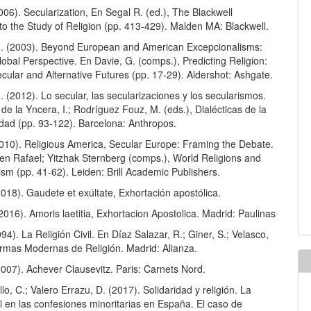
006). Secularization, En Segal R. (ed.), The Blackwell
o the Study of Religion (pp. 413-429). Malden MA: Blackwell.
. (2003). Beyond European and American Excepcionalisms:
obal Perspective. En Davie, G. (comps.), Predicting Religion:
ecular and Alternative Futures (pp. 17-29). Aldershot: Ashgate.
 (2012). Lo secular, las secularizaciones y los secularismos.
e la Yncera, I.; Rodríguez Fouz, M. (eds.), Dialécticas de la
idad (pp. 93-122). Barcelona: Anthropos.
2010). Religious America, Secular Europe: Framing the Debate.
Ben Rafael; Yitzhak Sternberg (comps.), World Religions and
lism (pp. 41-62). Leiden: Brill Academic Publishers.
018). Gaudete et exúltate, Exhortación apostólica.
2016). Amoris laetitia, Exhortacion Apostolica. Madrid: Paulinas
994). La Religión Civil. En Díaz Salazar, R.; Giner, S.; Velasco,
ormas Modernas de Religión. Madrid: Alianza.
2007). Achever Clausevitz. Paris: Carnets Nord.
o, C.; Valero Errazu, D. (2017). Solidaridad y religión. La
l en las confesiones minoritarias en España. El caso de