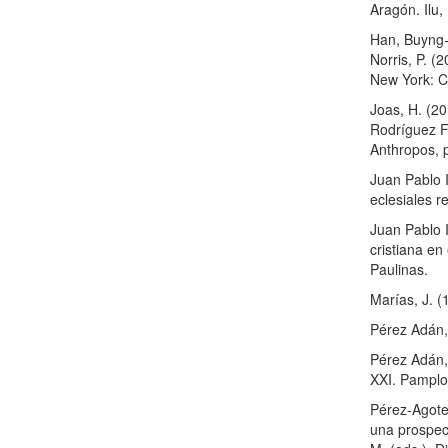
Aragón. Ilu,
Han, Buyng-C
Norris, P. (
New York: C
Joas, H. (20
Rodríguez Fo
Anthropos, 
Juan Pablo I
eclesiales r
Juan Pablo I
cristiana en
Paulinas.
Marías, J. (
Pérez Adán, 
Pérez Adán,
XXI. Pamplo
Pérez-Agote,
una prospec