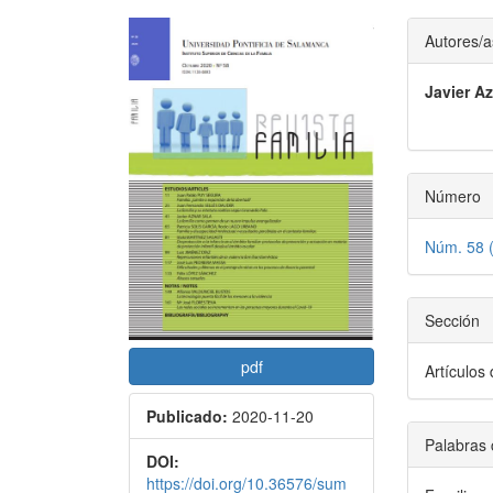
Barra
Conte
Autores/a
lateral
princi
Javier A
del
del
artículo
artícu
Número
Núm. 58 (
Sección
pdf
Artículos
Publicado:
2020-11-20
Palabras 
DOI:
https://doi.org/10.36576/sum