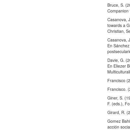
Bruce, S. (2
Companion t
Casanova, J
towards a Gl
Christian, S
Casanova, J.
En Sánchez d
postsecular
Davie, G. (
En Eliezer 
Multicultura
Francisco (2
Francisco. (
Giner, S. (1
F. (eds.), F
Girard, R. (
Gomez Bahill
acción socia