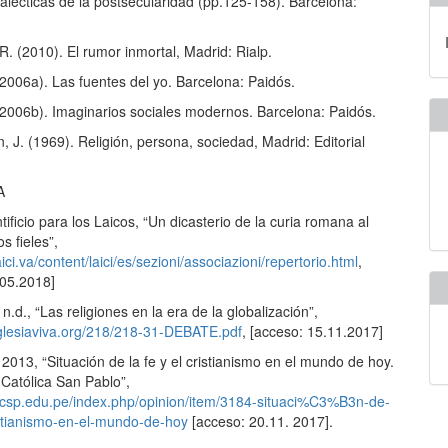
ialécticas de la postsecularidad (pp.125-158). Barcelona:
. (2010). El rumor inmortal, Madrid: Rialp.
(2006a). Las fuentes del yo. Barcelona: Paidós.
 (2006b). Imaginarios sociales modernos. Barcelona: Paidós.
n, J. (1969). Religión, persona, sociedad, Madrid: Editorial
A
ificio para los Laicos, “Un dicasterio de la curia romana al
os fieles”,
ici.va/content/laici/es/sezioni/associazioni/repertorio.html
,
.05.2018]
 n.d., “Las religiones en la era de la globalización”,
Iglesiaviva.org/218/218-31-DEBATE.pdf
, [acceso: 15.11.2017]
 2013, “Situación de la fe y el cristianismo en el mundo de hoy.
 Católica San Pablo”,
ucsp.edu.pe/index.php/opinion/item/3184-situaci%C3%B3n-de-
ristianismo-en-el-mundo-de-hoy
[acceso: 20.11. 2017].