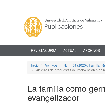
Navegación
principal
Contenido
principal
Barra
lateral
REVISTAS UPSA
ACTUAL
ARCHIVOS
Inicio
Archivos
Núm. 58 (2020): Familia. Re
Artículos de propuestas de intervención o des
La familia como ger
evangelizador