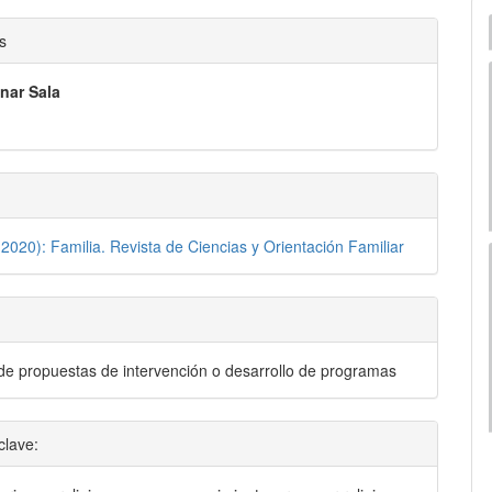
nido
s
pal
znar Sala
lo
2020): Familia. Revista de Ciencias y Orientación Familiar
 de propuestas de intervención o desarrollo de programas
clave: