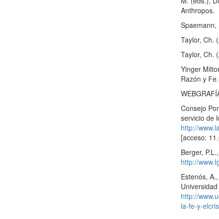
M. (eds.), D
Anthropos.
Spaemann, R
Taylor, Ch. 
Taylor, Ch.
Yinger Milto
Razón y Fe.
WEBGRAFÍ
Consejo Pont
servicio de l
http://www.la
[acceso: 11
Berger, P.L.,
http://www.
Estenós, A.,
Universidad
http://www.
la-fe-y-elc