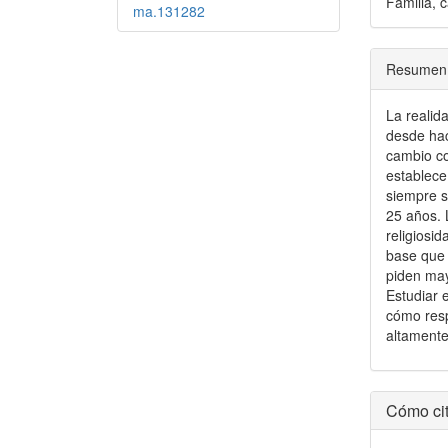
Familia, 
ma.131282
Resumen
La realid
desde hac
cambio co
establec
siempre s
25 años. 
religiosi
base que 
piden may
Estudiar 
cómo resp
altamente
Detal
Cómo cit
del