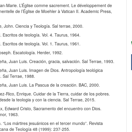
ean-Marie. L’Église comme sacrement. Le développement de
mentelle de l’Église de Moehler à Vatican II. Academic Press,
, John. Ciencia y Teología. Sal terrae, 2000.
. Escritos de teología. Vol. 4. Taurus, 1964.
. Escritos de teología. Vol. 1. Taurus, 1961.
oseph. Escatología. Herder, 1992.
eña, Juan Luis. Creación, gracia, salvación. Sal Terrae, 1993.
eña, Juan Luis. Imagen de Dios. Antropología teológica
. Sal Terrae, 1988.
Peña, Juan Luis. La Pascua de la creación. BAC, 2000.
-Rico, Enrique. Cuidar de la Tierra, cuidar de los pobres.
desde la teologia y con la ciencia. Sal Terrae, 2015.
kx, Edward Cristo, Sacramento del encuentro con Dios.
nor, 1963.
. “Los mártires jesuánicos en el tercer mundo”. Revista
cana de Teología 48 (1999): 237-255.