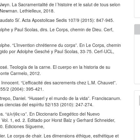
lwyn. La Sacramentalité de l´histoire et le salut de tous selon
Newman. Lethielleux, 2018.
audato Si’. Acta Apostolicae Sedis 107/9 (2015): 847-945.
lphe y Paul Scolas, dirs. Le Corps, chemin de Dieu. Cerf,
lphe. “L’Invention chrétienne du corps”. En Le Corps, chemin
rigido por Adolphe Gesché y Paul Scolas, 33-75. Cerf-UCL,
sé. Teología de la carne. El cuerpo en la historia de su
Monte Carmelo, 2012.
Innocent. “L’efficacité des sacrements chez L.M. Chauvet”.
55/2 (2004): 395-421.
repo, Daniel. “Husserl y el mundo de la vida”. Franciscanum.
as ciencias del espíritu 52/153 (2010): 247-274.
s. “ἀλήθεια”. En Diccionario Exegético del Nuevo
Vol. 1, ed. 2. Editado por Horst Balz y Gerhard Schneider,
80. Ediciones Sígueme,
ier. Le corps de chair. Les dimensions éthique, esthétique et