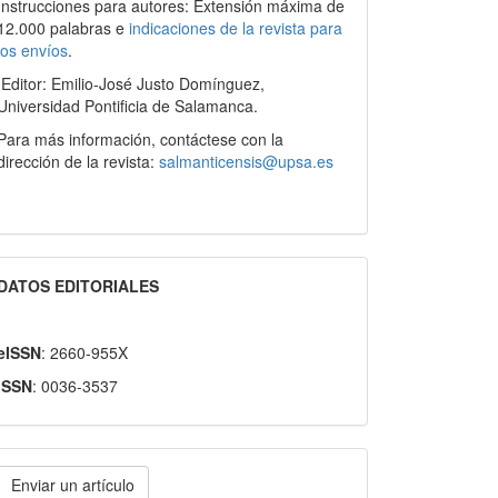
Instrucciones para autores: Extensión máxima de
12.000 palabras e
indicaciones de la revista para
los envíos
.
Editor: Emilio-José Justo Domínguez,
Universidad Pontificia de Salamanca.
Para más información, contáctese con la
dirección de la revista:
salmanticensis@upsa.es
DATOS EDITORIALES
eISSN
: 2660-955X
ISSN
: 0036-3537
nviar
Enviar un artículo