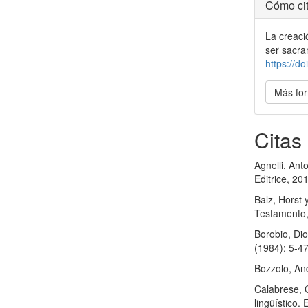
Detal
Cómo cit
del
La creaci
artícu
ser sacra
https://d
Más for
Citas
Agnelli, Ant
Editrice, 20
Balz, Horst
Testamento,
Borobio, Dio
(1984): 5-4
Bozzolo, An
Calabrese, C
lingüístico.