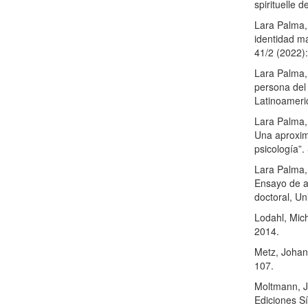
spirituelle d
Lara Palma,
identidad mar
41/2 (2022)
Lara Palma,
persona del 
Latinoameri
Lara Palma,
Una aproxima
psicología”.
Lara Palma,
Ensayo de an
doctoral, Un
Lodahl, Mic
2014.
Metz, Johann
107.
Moltmann, Jü
Ediciones S