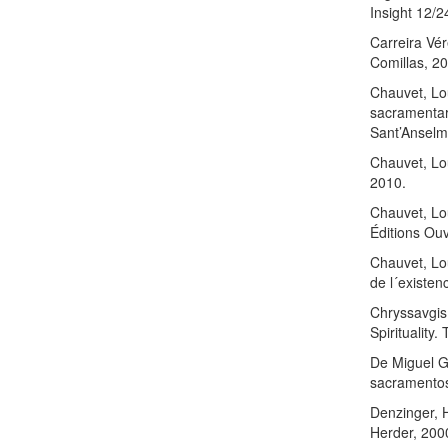
Insight 12/2
Carreira Vér
Comillas, 2
Chauvet, Lou
sacramentari
Sant’Anselm
Chauvet, Lo
2010.
Chauvet, Lo
Éditions Ouv
Chauvet, Lo
de l´existen
Chryssavgis
Spirituality
De Miguel G
sacramentos
Denzinger, H
Herder, 200