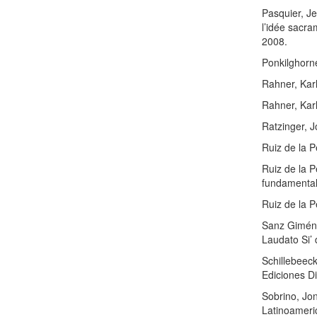
Pasquier, J
l’idée sacra
2008.
Ponkilghorne
Rahner, Karl
Rahner, Karl
Ratzinger, J
Ruiz de la P
Ruiz de la P
fundamental
Ruiz de la 
Sanz Giménez
Laudato Si’ 
Schillebeec
Ediciones Di
Sobrino, Jon
Latinoameri