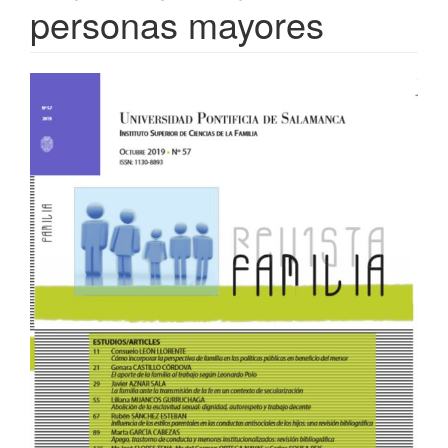
personas mayores
Barra
lateral
del
artículo