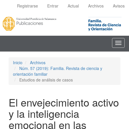
Navegación
Registrarse
Entrar
Actual
Archivos
Avisos
principal
Contenido
principal
Barra
lateral
Toggl
navig
Inicio
Archivos
Núm. 57 (2019): Familia. Revista de ciencia y
orientación familiar
Estudios de análisis de casos
El envejecimiento activo
y la inteligencia
emocional en las