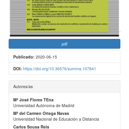
pdf
Publicado:
2020-06-15
DOI:
https://doi.org/10.36576/summa.107841
Contenido
Autores/as
principal
Mª José Flores TEna
del
Universidad Autónoma de Madrid
artículo
Mª del Carmen Ortega Navas
Universidad Nacional de Educación a Distancia
Carlos Sousa Reis