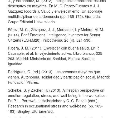
J., y Fernández, M. (2012). Inteligencia emocional: estudio
descriptivo en mayores. En M. C. Pérez-Fuentes y J. J.
Gázquez (coords.), Salud y envejecimiento. Un abordaje
multidisciplinar de la demencia (pp. 165-172). Granada:
Grupo Editorial Universitario.
Pérez, M. C., Gázquez, J. J., Mercader, I. y Molero, M. M.
(2014). Brief Emotional Intelligence Inventory for Senior
Citizens (EQ-i.M20). Psicothema, 26 (4), 524-530.
Ribera, J. M. (2011). Envejecer con buena salud. En P.
Causapié, et al. Envejecimiento activo. Libro blanco, 225-
263. Madrid: Ministerio de Sanidad, Política Social e
Igualdad.
Rodríguez, G. (ed.) (2013). Las personas mayores que
vienen. Autonomía, solidaridad y participación social. Madrid:
Fundación Pilares.
Scheibe, S. y Zacher, H. (2013). A lifespan perspective on
emotion regulation, stress, and well-being in the workplace.
En P. L. Perrewé, J. Halbesleben y C. C. Rosen (eds.),
Research in occupational stress and well-being (pp. 163-
193). Bingley, UK: Emerald.