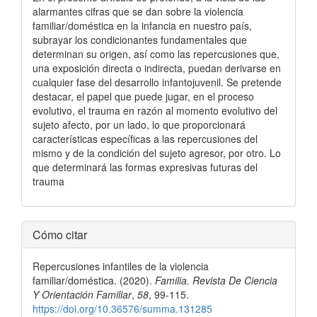
alarmantes cifras que se dan sobre la violencia
familiar/doméstica en la infancia en nuestro país,
subrayar los condicionantes fundamentales que
determinan su origen, así como las repercusiones que,
una exposición directa o indirecta, puedan derivarse en
cualquier fase del desarrollo infantojuvenil. Se pretende
destacar, el papel que puede jugar, en el proceso
evolutivo, el trauma en razón al momento evolutivo del
sujeto afecto, por un lado, lo que proporcionará
características específicas a las repercusiones del
mismo y de la condición del sujeto agresor, por otro. Lo
que determinará las formas expresivas futuras del
trauma
Detalles
Cómo citar
del
Repercusiones infantiles de la violencia
artículo
familiar/doméstica. (2020).
Familia. Revista De Ciencia
Y Orientación Familiar
,
58
, 99-115.
https://doi.org/10.36576/summa.131285