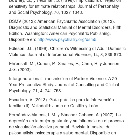
Downey, G., y Feldman, S. (1996). Implications of rejection
sensitivity for intimate relationships. Journal of Personality
and Social Psychology, 70, 1327-1343.
DSMV (2013): American Psychiatric Association (2013).
Diagnostic and Statistical Manual of Mental Disorders, Fifth
Edition. Washington: American Psychiatric Publishing.
Disponible en:
http://www.psychiatry.org/dsm5
.
Edleson, J.L. (1999). Children’s Witnessing of Adult Domestic
Violence. Journal of Interpersonal Violence, 14, 8, 839-870.
Ehrensaft, M., Cohen, P., Smailes, E., Chen, H. y Johnson,
J.G. (2003).
Intergenerational Transmission of Partner Violence: A 20-
Year Prospective Study. Journal of Consulting and Clinical
Psychology, 71, 4, 741-753.
Escudero, V. (2013). Guía práctica para la intervención
familiar (II). Valladolid: Junta de Castilla y León.
Fernández-Mateos, L.M. y Sánchez Cabaco, A. (2007). La
depresión en la mujer gestante y su influencia en el proceso
de vinculación afectiva prenatal. Revista trimestral de
psicoanálisis, psicoterapia y salud mental. Disponible en