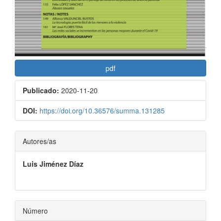
pdf
Publicado:
2020-11-20
DOI:
https://doi.org/10.36576/summa.131285
Contenido
Autores/as
principal
Luis Jiménez Díaz
del
artículo
Número