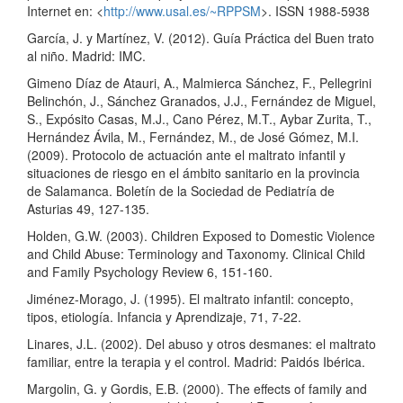
Internet en: <
http://www.usal.es/~RPPSM
>. ISSN 1988-5938
García, J. y Martínez, V. (2012). Guía Práctica del Buen trato
al niño. Madrid: IMC.
Gimeno Díaz de Atauri, A., Malmierca Sánchez, F., Pellegrini
Belinchón, J., Sánchez Granados, J.J., Fernández de Miguel,
S., Expósito Casas, M.J., Cano Pérez, M.T., Aybar Zurita, T.,
Hernández Ávila, M., Fernández, M., de José Gómez, M.I.
(2009). Protocolo de actuación ante el maltrato infantil y
situaciones de riesgo en el ámbito sanitario en la provincia
de Salamanca. Boletín de la Sociedad de Pediatría de
Asturias 49, 127-135.
Holden, G.W. (2003). Children Exposed to Domestic Violence
and Child Abuse: Terminology and Taxonomy. Clinical Child
and Family Psychology Review 6, 151-160.
Jiménez-Morago, J. (1995). El maltrato infantil: concepto,
tipos, etiología. Infancia y Aprendizaje, 71, 7-22.
Linares, J.L. (2002). Del abuso y otros desmanes: el maltrato
familiar, entre la terapia y el control. Madrid: Paidós Ibérica.
Margolin, G. y Gordis, E.B. (2000). The effects of family and