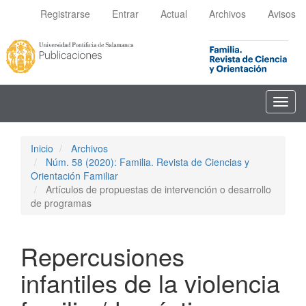
Navegación
Registrarse
Entrar
Actual
Archivos
Avisos
principal
Contenido
principal
Barra
lateral
Toggl
navig
Inicio
Archivos
Núm. 58 (2020): Familia. Revista de Ciencias y
Orientación Familiar
Artículos de propuestas de intervención o desarrollo
de programas
Repercusiones
infantiles de la violencia