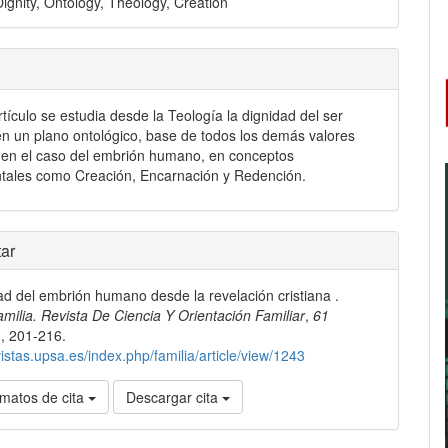
ignity, Ontology, Theology, Creation
rtículo se estudia desde la Teología la dignidad del ser
 un plano ontológico, base de todos los demás valores
en el caso del embrión humano, en conceptos
tales como Creación, Encarnación y Redención.
les
ar
ad del embrión humano desde la revelación cristiana .
lo
amilia. Revista De Ciencia Y Orientación Familiar
,
61
)
, 201-216.
vistas.upsa.es/index.php/familia/article/view/1243
matos de cita
Descargar cita