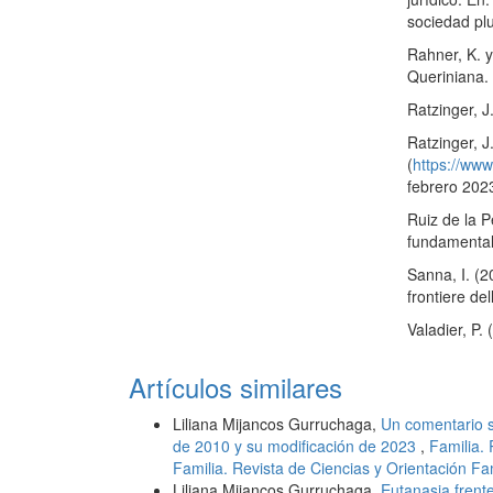
sociedad plu
Rahner, K. y
Queriniana.
Ratzinger, J
Ratzinger, J.
(
https://ww
febrero 202
Ruiz de la P
fundamental
Sanna, I. (
frontiere del
Valadier, P.
Artículos similares
Liliana Mijancos Gurruchaga,
Un comentario s
de 2010 y su modificación de 2023
,
Familia. 
Familia. Revista de Ciencias y Orientación Fam
Liliana Mijancos Gurruchaga,
Eutanasia frente