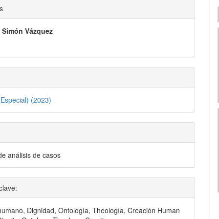
nido
s
pal
. Simón Vázquez
lo
Especial) (2023)
de análisis de casos
clave:
humano, Dignidad, Ontología, Theología, Creación Human