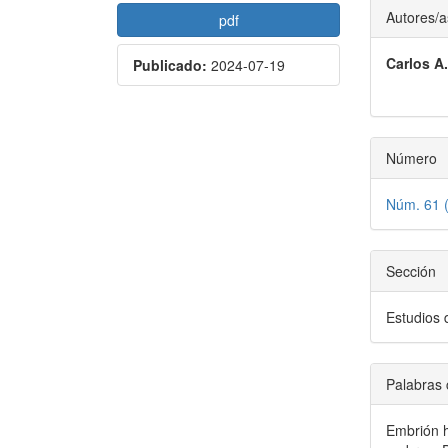
Barra
Conte
Autores/a
pdf
lateral
princi
Carlos A
Publicado:
2024-07-19
del
del
artículo
artícu
Número
Núm. 61 (
Sección
Estudios 
Palabras 
Embrión 