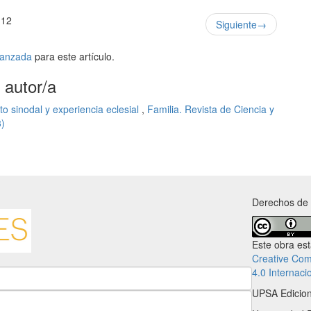
 12
Siguiente
→
avanzada
para este artículo.
 autor/a
uto sinodal y experiencia eclesial
,
Familia. Revista de Ciencia y
3)
Derechos de 
Este obra es
Creative Co
4.0 Internaci
UPSA Edicio