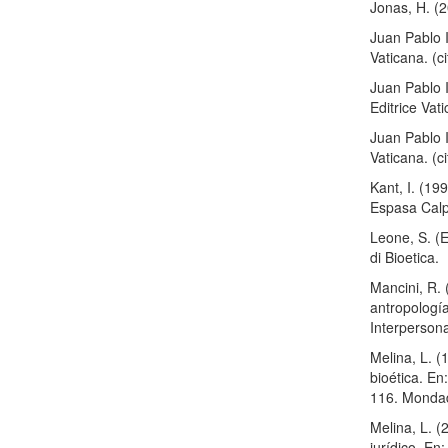
Jonas, H. (2
Juan Pablo I
Vaticana. (ci
Juan Pablo I
Editrice Vati
Juan Pablo I
Vaticana. (ci
Kant, I. (1
Espasa Calpe
Leone, S. (Ed
di Bioetica.
Mancini, R. 
antropología 
Interpersona
Melina, L. (
bioética. En
116. Mondad
Melina, L. (
jurídico. En