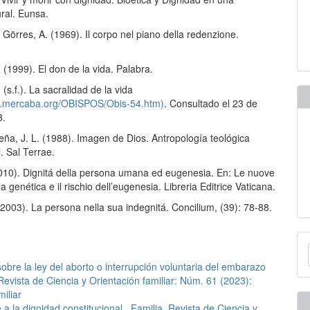
ral. Eunsa.
 Görres, A. (1969). Il corpo nel piano della redenzione.
. (1999). El don de la vida. Palabra.
 (s.f.). La sacralidad de la vida
w.mercaba.org/OBISPOS/Obis-54.htm)
. Consultado el 23 de
3.
eña, J. L. (1988). Imagen de Dios. Antropología teológica
. Sal Terrae.
2010). Dignitá della persona umana ed eugenesia. En: Le nuove
la genética e il rischio dell’eugenesia. Libreria Editrice Vaticana.
 (2003). La persona nella sua indegnitá. Concilium, (39): 78-88.
E
u
obre la ley del aborto o interrupción voluntaria del embarazo
Revista de Ciencia y Orientación familiar: Núm. 61 (2023):
a
iliar
 a la dignidad constitucional
,
Familia. Revista de Ciencia y