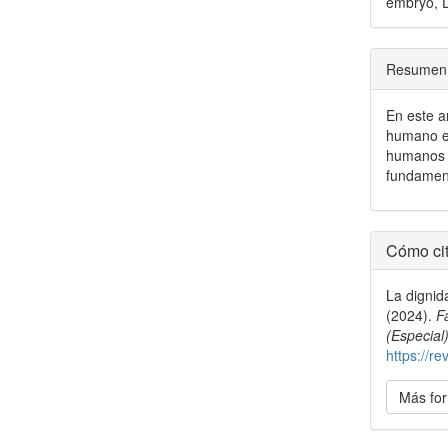
embryo, D
Resumen
En este a
humano en
humanos 
fundamen
Detal
Cómo cit
del
La dignid
artícu
(2024).
F
(Especial
https://re
Más for