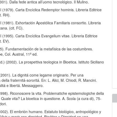
001). Dalla fede antica all’uomo tecnológico. Il Mulino.
I (1979). Carta Encíclica Redemptor hominis. Libreria Editrice
t. RH).
I (1981). Exhortación Apostólica Familiaris consortio. Libreria
cana. (cit. FC).
I (1995). Carta Encíclica Evangelium vitae. Libreria Editrice
t. EV).
995). Fundamentación de la metafísica de las costumbres.
, Col. Austral, 11ª ed.
.) (2002). La prospettiva teologica in Bioetica. Istituto Siciliano
(2001). La dignitá come legame originario. Per una
della fraternitá-sororitá. En: L. Alici, M. Chiodi, R. Mancini.
litá e libertá. Messaggero.
1998). Riconoscere la vita. Problematiche epistemologiche della
: Quale vita? La bioetica in questione. A. Scola (a cura di), 75-
ori.
2002). El embrión humano. Estatuto biológico, antropológico y
: Vivir y morir con dignidad. Bioética y Dignidad en una