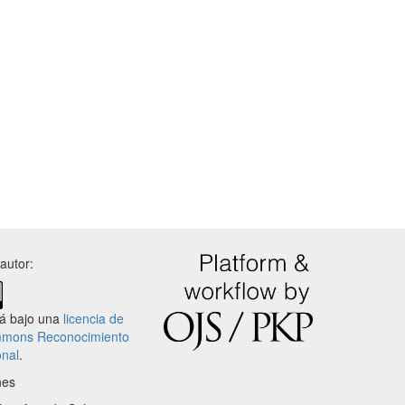
autor:
tá bajo una
licencia de
mmons Reconocimiento
onal
.
nes