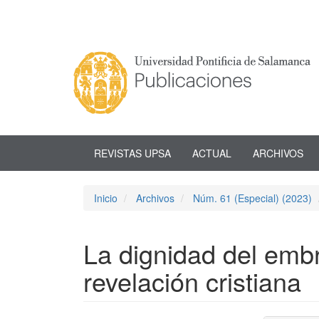
Navegación
principal
Contenido
principal
Barra
lateral
REVISTAS UPSA
ACTUAL
ARCHIVOS
Inicio
Archivos
Núm. 61 (Especial) (2023)
La dignidad del emb
revelación cristiana