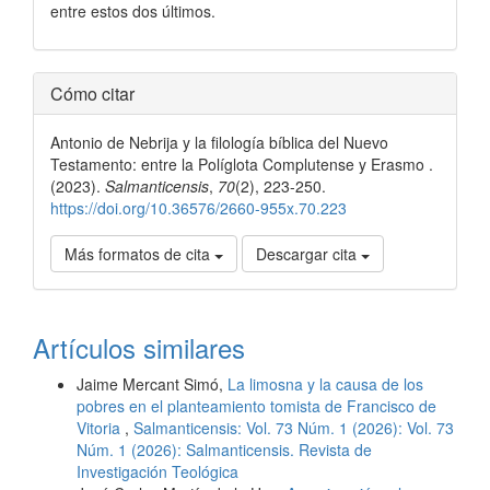
entre estos dos últimos.
Detalles
Cómo citar
del
Antonio de Nebrija y la filología bíblica del Nuevo
artículo
Testamento: entre la Políglota Complutense y Erasmo .
(2023).
Salmanticensis
,
70
(2), 223-250.
https://doi.org/10.36576/2660-955x.70.223
Más formatos de cita
Descargar cita
Artículos similares
Jaime Mercant Simó,
La limosna y la causa de los
pobres en el planteamiento tomista de Francisco de
Vitoria
,
Salmanticensis: Vol. 73 Núm. 1 (2026): Vol. 73
Núm. 1 (2026): Salmanticensis. Revista de
Investigación Teológica