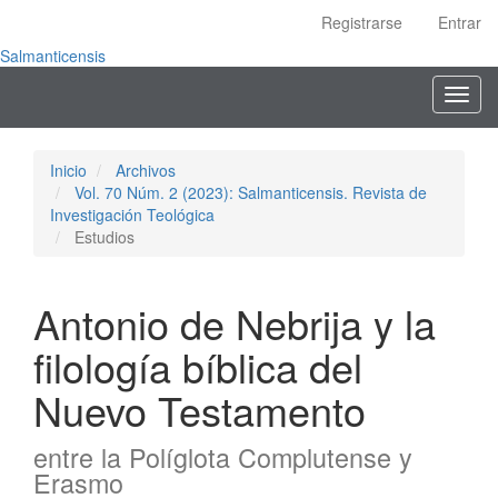
Navegación
Registrarse
Entrar
principal
Contenido
Salmanticensis
principal
Toggl
Barra
navig
lateral
Inicio
Archivos
Vol. 70 Núm. 2 (2023): Salmanticensis. Revista de
Investigación Teológica
Estudios
Antonio de Nebrija y la
filología bíblica del
Nuevo Testamento
entre la Políglota Complutense y
Erasmo