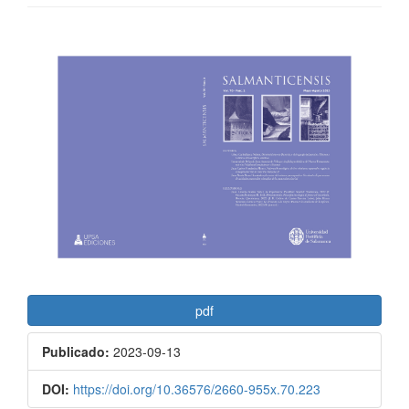
Barra
lateral
del
artículo
pdf
Publicado:
2023-09-13
DOI:
https://doi.org/10.36576/2660-955x.70.223