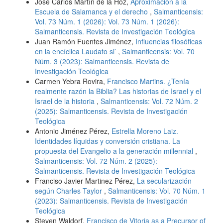
José Carlos Martín de la Hoz,
Aproximación a la
Escuela de Salamanca y el derecho
,
Salmanticensis:
Vol. 73 Núm. 1 (2026): Vol. 73 Núm. 1 (2026):
Salmanticensis. Revista de Investigación Teológica
Juan Ramón Fuentes Jiménez,
Influencias filosóficas
en la encíclica Laudato si’
,
Salmanticensis: Vol. 70
Núm. 3 (2023): Salmanticensis. Revista de
Investigación Teológica
Carmen Yebra Rovira,
Francisco Martins. ¿Tenía
realmente razón la Biblia? Las historias de Israel y el
Israel de la historia
,
Salmanticensis: Vol. 72 Núm. 2
(2025): Salmanticensis. Revista de Investigación
Teológica
Antonio Jiménez Pérez,
Estrella Moreno Laiz.
Identidades líquidas y conversión cristiana. La
propuesta del Evangelio a la generación millennial
,
Salmanticensis: Vol. 72 Núm. 2 (2025):
Salmanticensis. Revista de Investigación Teológica
Franciso Javier Martinez Pérez,
La secularización
según Charles Taylor
,
Salmanticensis: Vol. 70 Núm. 1
(2023): Salmanticensis. Revista de Investigación
Teológica
Steven Waldorf,
Francisco de Vitoria as a Precursor of