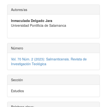
Contenido
Autores/as
principal
Inmaculada Delgado Jara
del
Universidad Pontificia de Salamanca
artículo
Número
Vol. 70 Núm. 2 (2023): Salmanticensis. Revista de
Investigación Teológica
Sección
Estudios
Palabras clave: