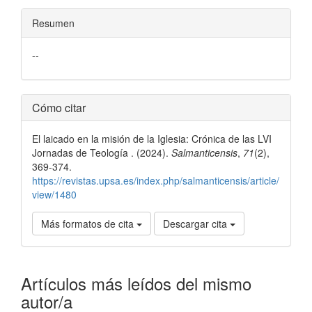
Resumen
--
Detalles
Cómo citar
del
El laicado en la misión de la Iglesia: Crónica de las LVI
artículo
Jornadas de Teología . (2024).
Salmanticensis
,
71
(2),
369-374.
https://revistas.upsa.es/index.php/salmanticensis/article/
view/1480
Más formatos de cita
Descargar cita
Artículos más leídos del mismo
autor/a