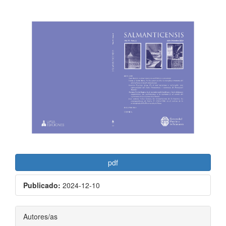
Barra
lateral
del
artículo
pdf
Publicado:
2024-12-10
Contenido
Autores/as