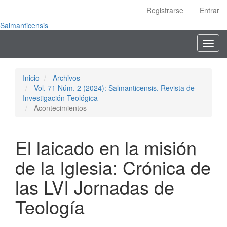
Navegación
Registrarse
Entrar
principal
Contenido
Salmanticensis
principal
Toggl
Barra
navig
lateral
Inicio
Archivos
Vol. 71 Núm. 2 (2024): Salmanticensis. Revista de
Investigación Teológica
Acontecimientos
El laicado en la misión
de la Iglesia: Crónica de
las LVI Jornadas de
Teología