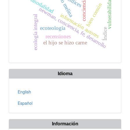
livio melina
Índices
sinodalidad
vulnerabilidad
conciencia
bien común
newman, conciencia, fe, desarrollo
información autores
ecología integral
ecoteología
Índice
recensiones
el hijo se hizo carne
Idioma
English
Español
Información