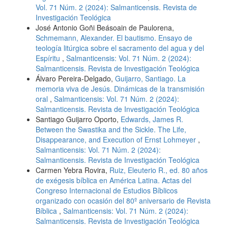
Vol. 71 Núm. 2 (2024): Salmanticensis. Revista de
Investigación Teológica
José Antonio Goñi Beásoain de Paulorena,
Schmemann, Alexander. El bautismo. Ensayo de
teología litúrgica sobre el sacramento del agua y del
Espíritu
,
Salmanticensis: Vol. 71 Núm. 2 (2024):
Salmanticensis. Revista de Investigación Teológica
Álvaro Pereira-Delgado,
Guijarro, Santiago. La
memoria viva de Jesús. Dinámicas de la transmisión
oral
,
Salmanticensis: Vol. 71 Núm. 2 (2024):
Salmanticensis. Revista de Investigación Teológica
Santiago Guijarro Oporto,
Edwards, James R.
Between the Swastika and the Sickle. The Life,
Disappearance, and Execution of Ernst Lohmeyer
,
Salmanticensis: Vol. 71 Núm. 2 (2024):
Salmanticensis. Revista de Investigación Teológica
Carmen Yebra Rovira,
Ruiz, Eleuterio R., ed. 80 años
de exégesis bíblica en América Latina. Actas del
Congreso Internacional de Estudios Bíblicos
organizado con ocasión del 80º aniversario de Revista
Bíblica
,
Salmanticensis: Vol. 71 Núm. 2 (2024):
Salmanticensis. Revista de Investigación Teológica