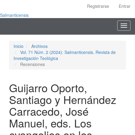
Navegación
Registrarse
Entrar
principal
Contenido
Salmanticensis
principal
Toggl
Barra
navig
lateral
Inicio
Archivos
Vol. 71 Núm. 2 (2024): Salmanticensis. Revista de
Investigación Teológica
Recensiones
Guijarro Oporto,
Santiago y Hernández
Carracedo, José
Manuel, eds. Los
evangelios en los