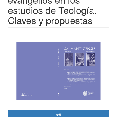
estudios de Teología.
Claves y propuestas
Barra
lateral
del
artículo
pdf