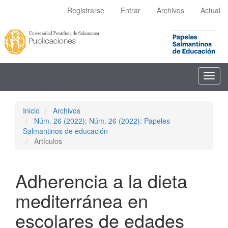
Navegación
Registrarse
Entrar
Archivos
Actual
principal
Contenido
principal
Barra
lateral
Toggl
navig
Inicio
Archivos
Núm. 26 (2022): Núm. 26 (2022): Papeles
Salmantinos de educación
Artículos
Adherencia a la dieta
mediterránea en
escolares de edades