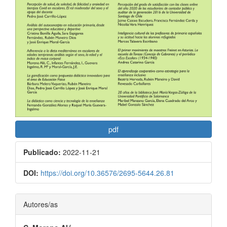
pdf
Publicado:
2022-11-21
DOI:
https://doi.org/10.36576/2695-5644.26.81
Contenido
Autores/as
principal