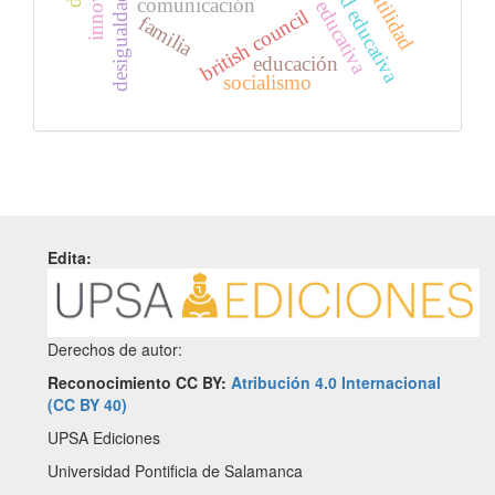
comunidad educativa
desigualdad social
utilidad
comunicación
british council
familia
educación
socialismo
Edita:
Derechos de autor:
Reconocimiento CC BY:
Atribución 4.0 Internacional
(CC BY 40)
UPSA Ediciones
Universidad Pontificia de Salamanca