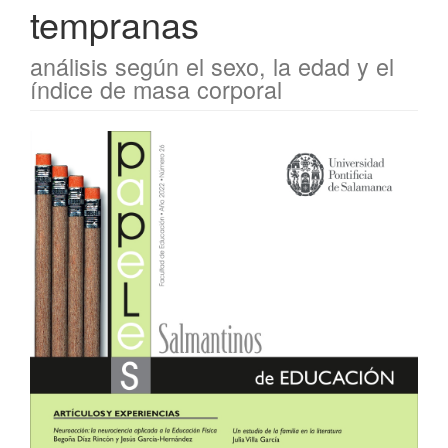
tempranas
análisis según el sexo, la edad y el
índice de masa corporal
Barra
lateral
del
artículo