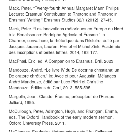
Mack, Peter. “Twenty-fourth Annual Margaret Mann Phillips
Lecture: Erasmus’ Contribution to Rhetoric and Rhetoric in
Erasmus’ Writing.” Erasmus Studies 32/1 (2012): 27-45.
Mack, Peter. “Les innovations rhétoriques en Europe du Nord
à la Renaissance: Rodolphe Agricola et Érasme.” In
Charmer, convaincre, la rhétorique dans l’histoire, édité par
Jacques Jouanna, Laurent Pernot et Michel Zink. Académie
des inscriptions et belles-lettres, 2014, 163-177.
MacPhail, Eric, ed. A Companion to Erasmus. Brill, 2023.
Mandouze, André. “Le livre IV du De doctrina christiana: un
De oratore chrétien.” In: Avec et pour Augustin: Mélanges
André Mandouze, édité par Luce Pietri et Christine
Mandouze. Éditions du Cerf, 2013, 585-595.
Margolin, Jean.-Claude. Érasme, précepteur de l’Europe.
Julliard, 1995.
McCullough, Peter, Adlington, Hugh, and Rhatigan, Emma,
eds. The Oxford Handbook of the early modern sermon.
Oxford University Press, 2011.
McGinness, Frederick. “Introductory note.” In: Collected