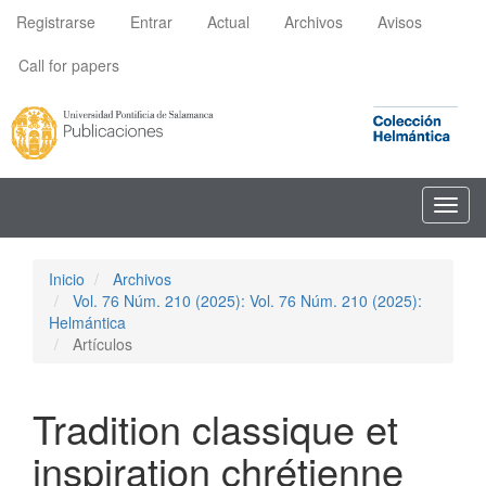
Navegación
Registrarse
Entrar
Actual
Archivos
Avisos
principal
Contenido
Call for papers
principal
Barra
lateral
Toggl
navig
Inicio
Archivos
Vol. 76 Núm. 210 (2025): Vol. 76 Núm. 210 (2025):
Helmántica
Artículos
Tradition classique et
inspiration chrétienne