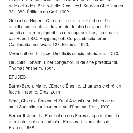
notes et index, Bruno Judic, 2 vol., coll. Sources Chrétiennes
381-382. Éditions du Cerf, 1992.
Guibert de Nogent. Quo ordine sermo fieri debeat. De
bucella Iudae data et de veritate dominici corporis. De
sanctis et eorum pigneribus cum appendicibus, texte édité
par Robert B.C. Huygens, coll. Corpus christianorum.
Continuatio medievalis 127. Brepols, 1993.
Melanchthon, Philippe. De officiis concionatoris. s.n., 1570.
Reuchlin, Johann. Liber congestorum de arte praedicandi.
Thomas Anshelm, 1504.
ÉTUDES
Barral-Baron, Marie. L’Enfer d’Érasme. L’humaniste chrétien
face à l’histoire. Droz, 2014.
Béné, Charles. Érasme et Saint Augustin ou Influence de
saint Augustin sur l’humanisme d’Érasme. Droz, 1969.
Bernardi, Jean. La Prédication des Pères cappadociens. Le
prédicateur et son auditoire. Presses Universitaires de
France, 1968.