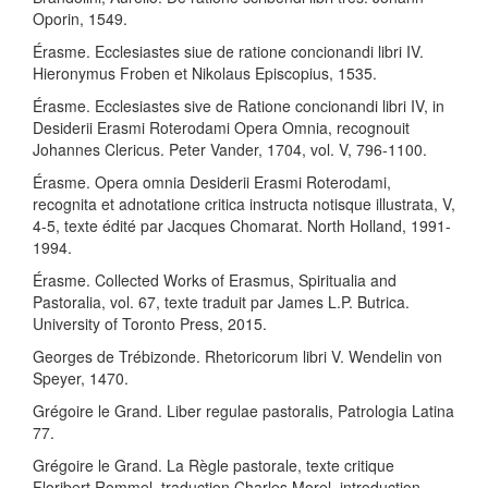
Oporin, 1549.
Érasme. Ecclesiastes siue de ratione concionandi libri IV.
Hieronymus Froben et Nikolaus Episcopius, 1535.
Érasme. Ecclesiastes sive de Ratione concionandi libri IV, in
Desiderii Erasmi Roterodami Opera Omnia, recognouit
Johannes Clericus. Peter Vander, 1704, vol. V, 796-1100.
Érasme. Opera omnia Desiderii Erasmi Roterodami,
recognita et adnotatione critica instructa notisque illustrata, V,
4-5, texte édité par Jacques Chomarat. North Holland, 1991-
1994.
Érasme. Collected Works of Erasmus, Spiritualia and
Pastoralia, vol. 67, texte traduit par James L.P. Butrica.
University of Toronto Press, 2015.
Georges de Trébizonde. Rhetoricorum libri V. Wendelin von
Speyer, 1470.
Grégoire le Grand. Liber regulae pastoralis, Patrologia Latina
77.
Grégoire le Grand. La Règle pastorale, texte critique
Floribert Rommel, traduction Charles Morel, introduction,