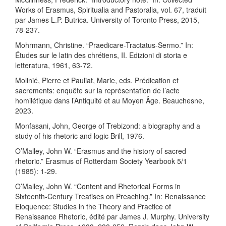
Works of Erasmus, Spiritualia and Pastoralia, vol. 67, traduit
par James L.P. Butrica. University of Toronto Press, 2015,
78-237.
Mohrmann, Christine. “Praedicare-Tractatus-Sermo.” In:
Études sur le latin des chrétiens, II. Edizioni di storia e
letteratura, 1961, 63-72.
Molinié, Pierre et Pauliat, Marie, eds. Prédication et
sacrements: enquête sur la représentation de l’acte
homilétique dans l’Antiquité et au Moyen Âge. Beauchesne,
2023.
Monfasani, John, George of Trebizond: a biography and a
study of his rhetoric and logic Brill, 1976.
O’Malley, John W. “Erasmus and the history of sacred
rhetoric.” Erasmus of Rotterdam Society Yearbook 5/1
(1985): 1-29.
O’Malley, John W. “Content and Rhetorical Forms in
Sixteenth-Century Treatises on Preaching.” In: Renaissance
Eloquence: Studies in the Theory and Practice of
Renaissance Rhetoric, édité par James J. Murphy. University