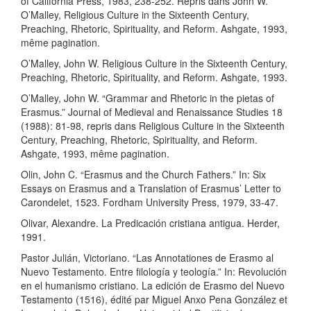
of California Press, 1983, 238-252. Repris dans John W.
O’Malley, Religious Culture in the Sixteenth Century,
Preaching, Rhetoric, Spirituality, and Reform. Ashgate, 1993,
même pagination.
O’Malley, John W. Religious Culture in the Sixteenth Century,
Preaching, Rhetoric, Spirituality, and Reform. Ashgate, 1993.
O’Malley, John W. “Grammar and Rhetoric in the pietas of
Erasmus.” Journal of Medieval and Renaissance Studies 18
(1988): 81-98, repris dans Religious Culture in the Sixteenth
Century, Preaching, Rhetoric, Spirituality, and Reform.
Ashgate, 1993, même pagination.
Olin, John C. “Erasmus and the Church Fathers.” In: Six
Essays on Erasmus and a Translation of Erasmus’ Letter to
Carondelet, 1523. Fordham University Press, 1979, 33-47.
Olivar, Alexandre. La Predicación cristiana antigua. Herder,
1991.
Pastor Julián, Victoriano. “Las Annotationes de Erasmo al
Nuevo Testamento. Entre filología y teología.” In: Revolución
en el humanismo cristiano. La edición de Erasmo del Nuevo
Testamento (1516), édité par Miguel Anxo Pena González et