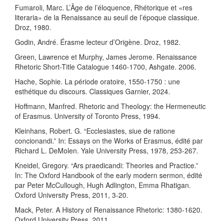
Fumaroli, Marc. L’Âge de l’éloquence, Rhétorique et «res
literaria» de la Renaissance au seuil de l’époque classique.
Droz, 1980.
Godin, André. Érasme lecteur d’Origène. Droz, 1982.
Green, Lawrence et Murphy, James Jerome. Renaissance
Rhetoric Short-Title Catalogue 1460-1700, Ashgate. 2006.
Hache, Sophie. La période oratoire, 1550-1750 : une
esthétique du discours. Classiques Garnier, 2024.
Hoffmann, Manfred. Rhetoric and Theology: the Hermeneutic
of Erasmus. University of Toronto Press, 1994.
Kleinhans, Robert. G. “Ecclesiastes, siue de ratione
concionandi.” In: Essays on the Works of Erasmus, édité par
Richard L. DeMolen. Yale University Press, 1978, 253-267.
Kneidel, Gregory. “Ars praedicandi: Theories and Practice.”
In: The Oxford Handbook of the early modern sermon, édité
par Peter McCullough, Hugh Adlington, Emma Rhatigan.
Oxford University Press, 2011, 3-20.
Mack, Peter. A History of Renaissance Rhetoric: 1380-1620.
Oxford University Press, 2011.