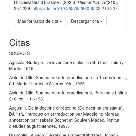
l’Ecclesiastes d’Érasme . (2025).
Helmantica
,
76
(210),
207-239.
https://doi.org/10.36576/2660-9533.210.207
Más formatos de cita
Descargar cita
Citas
SOURCES
Agricola, Rudolph. De inventione dialectica libri tres. Thierry
Martin, 1515.
Alain de Lille. Summa de arte praedicatoria. In Textes inédits,
éd. Marie-Thérèse d’Alverny. Vrin, 1965.
Alain de Lille. Summa de arte praedicatoria, Patrologia Latina
210, col. 111-198.
Augustin. De la doctrine chrétienne (De doctrina christiana),
BA 11/2, introduction et traduction par Madeleine Moreau,
annotation par Isabelle Bochet et Goulven Madec, Institut
d’études augustiniennes, 1997.
Brandolini, Aurelio. De ratione scribendi libri tres. Johann