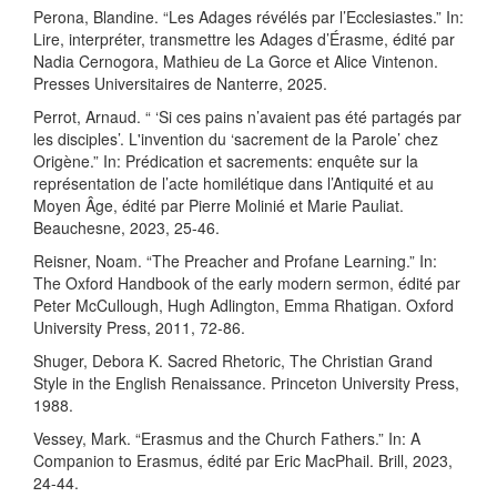
Perona, Blandine. “Les Adages révélés par l’Ecclesiastes.” In:
Lire, interpréter, transmettre les Adages d’Érasme, édité par
Nadia Cernogora, Mathieu de La Gorce et Alice Vintenon.
Presses Universitaires de Nanterre, 2025.
Perrot, Arnaud. “ ‘Si ces pains n’avaient pas été partagés par
les disciples’. L'invention du ‘sacrement de la Parole’ chez
Origène.” In: Prédication et sacrements: enquête sur la
représentation de l’acte homilétique dans l’Antiquité et au
Moyen Âge, édité par Pierre Molinié et Marie Pauliat.
Beauchesne, 2023, 25-46.
Reisner, Noam. “The Preacher and Profane Learning.” In:
The Oxford Handbook of the early modern sermon, édité par
Peter McCullough, Hugh Adlington, Emma Rhatigan. Oxford
University Press, 2011, 72-86.
Shuger, Debora K. Sacred Rhetoric, The Christian Grand
Style in the English Renaissance. Princeton University Press,
1988.
Vessey, Mark. “Erasmus and the Church Fathers.” In: A
Companion to Erasmus, édité par Eric MacPhail. Brill, 2023,
24-44.