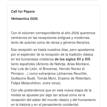
Call
Call for Papers
for
Helmantica
2026
Papers
Con el volumen correspondiente al año 2026 queremos
centrarnos en las recepciones antiguas y modernas,
tanto de autores como de obras y géneros literarios.
Esa recepción es hasta nuestros días, pero apostamos
por el esplendor de la recepción de la tradición clásica
en los humanistas cristianos
de los siglos XV y XVI
,
tanto españoles (Antonio de Nebrija, Arias Montano,
fray Luis de León, el Brocense, Hernán Núnez el
Pinciano…) como extranjeros (Johannes Reuchlin,
Guillaume Budé, Tomás Moro, Erasmo de Róterdam,
Felipe Melanchthon, entre otros).
Con ello pretendemos que en esta nueva etapa de la
revista se apueste por algo tan actual como es la
recepción del saber del mundo clásico y del humanismo
en la historia y en el pensamiento occidental.