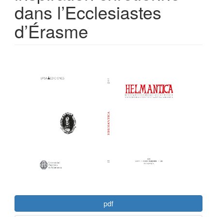
dans l’Ecclesiastes
d’Érasme
Barra
lateral
del
artículo
pdf