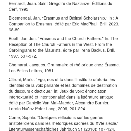
Bernardi, Jean. Saint Grégoire de Nazianze. Éditions du
Cerf, 1995.
Bloemendal, Jan. “Erasmus and Biblical Scholarship.” In : A
Companion to Erasmus, édité par Eric MacPhail. Brill, 2023,
68-89.
Boeft, Jan den. “Erasmus and the Church Fathers.” In: The
Reception of The Church Fathers in the West. From the
Carolingians to the Maurists, édité par Irena Backus. Brill,
1997, 537-572.
Chomarat, Jacques. Grammaire et rhétorique chez Érasme.
Les Belles Lettres, 1981.
Citroni, Mario. “Ego, nos et tu dans l’Institutio oratoria: les
identités de la voix parlante et les domaines de destination
du discours didactique.” In: Jeux de voix: énonciation,
intertextualité et intentionnalité dans la littérature antique,
édité par Danielle Van Mal-Maeder, Alexandre Burnier,
Loreto Núñez Peter Lang, 2009, 201-224.
Conte, Sophie. “Quelques réflexions sur les genres
aristotéliciens dans les rhétoriques sacrées du XVIe siècle.”
Literaturwissenschaftliches Jahrbuch 51 (2010): 107-124.