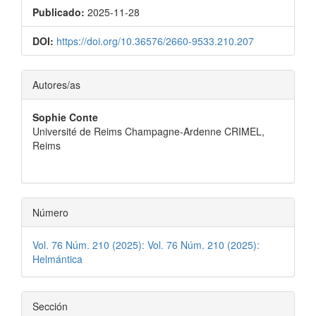
Publicado:
2025-11-28
DOI:
https://doi.org/10.36576/2660-9533.210.207
Contenido
Autores/as
principal
Sophie Conte
del
Université de Reims Champagne-Ardenne CRIMEL,
artículo
Reims
Número
Vol. 76 Núm. 210 (2025): Vol. 76 Núm. 210 (2025):
Helmántica
Sección