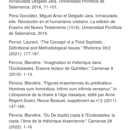
Inmaculada Delgado Jara. Universidad Pontificia de
Salamanca, 2016, 71-101.
Pena González, Miguel Anxo et Delgado Jara, Inmaculada,
eds. Revolución en el humanismo cristiano. La edición de
Erasmo del Nuevo Testamento (1516). Universidad Pontificia
de Salamanca, 2016.
Pernot, Laurent. “The Concept of a Third Sophistic :
Definitional and Methodological Issues.” Rhetorica 39/2
(2021): 177-187.
Perona, Blandine. “Imagination et rhétorique dans
l’Ecclesiastes. Érasme lecteur de Quintilien.” Camenae 8
(2010): 1-13.
Perona, Blandine. “Figures érasmiennes du prédicateur.
Homines cum hominibus, infirmi cum infirmis versamur.” In
L’éloquence de la chaire à l’âge classique, édité par Anne
Régent-Susini, Revue Bossuet, supplément au n°2 (2011):
147-160.
Perona, Blandine. “Du De duplici copia à l’Ecclesiastes: la
copia, l’âme de la rhétorique érasmienne.” Camenae 28
(2022): 1-16.