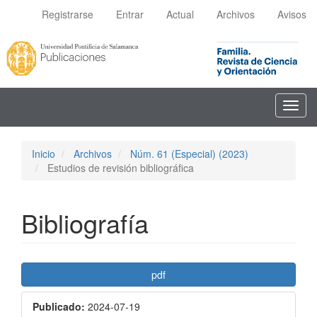
Navegación
Registrarse
Entrar
Actual
Archivos
Avisos
principal
Contenido
principal
Barra
lateral
Toggl
navig
Inicio
Archivos
Núm. 61 (Especial) (2023)
Estudios de revisión bibliográfica
Bibliografía
Barra
pdf
lateral
Publicado:
2024-07-19