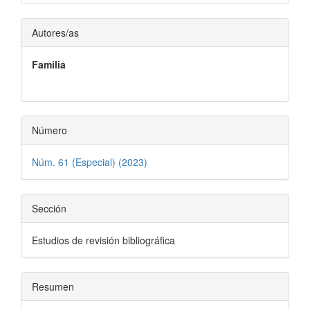
del
artículo
Contenido
Autores/as
principal
Familia
del
artículo
Número
Núm. 61 (Especial) (2023)
Sección
Estudios de revisión bibliográfica
Resumen