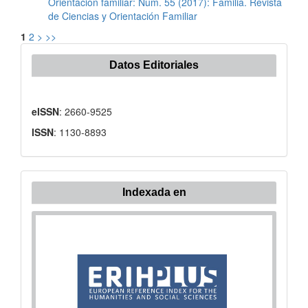
Orientación familiar: Núm. 55 (2017): Familia. Revista
de Ciencias y Orientación Familiar
1
2
>
>>
Datos Editoriales
eISSN
: 2660-9525
ISSN
: 1130-8893
Indexada en