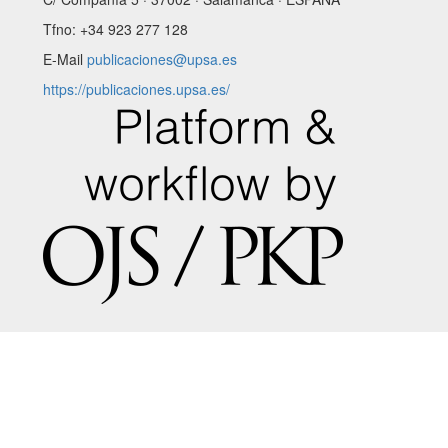
Tfno: +34 923 277 128
E-Mail
publicaciones@upsa.es
https://publicaciones.upsa.es/